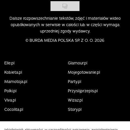
Dalsze rozpowszechnianie tekstów, zdjęć i materiałów wideo
opublikowanych w serwisie w całości lub w części wymaga
uprzedniej zgody wydawcy.
©
BURDA MEDIA POLSKA SP. Z O. O. 2026
Elle.pl
Glamour.pl
Kobieta.pl
Mojegotowanie.pl
Mamotoja.pl
Party.pl
Polki.pl
Przyslijprzepis.pl
Viva.pl
Wizaz.pl
Cocolita.pl
Story.pl
Jakiekolwiek aktywności, w szczególności: pobieranie, zwielokrotnianie,