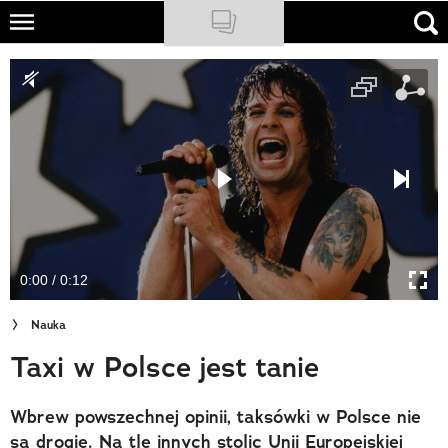
Skip
to
NATIONAL GEOGRAPHIC
main
content
TRAVELER
PODCASTY
Sklep
Newsletter
0:00 / 0:12
Cuda Polski
Nauka
Wielki Konkurs Fotograficzny
Taxi w Polsce jest tanie
Trendbook Podróżniczy
Wbrew powszechnej opinii, taksówki w Polsce nie
Polecane
są drogie. Na tle innych stolic Unii Europejskiej