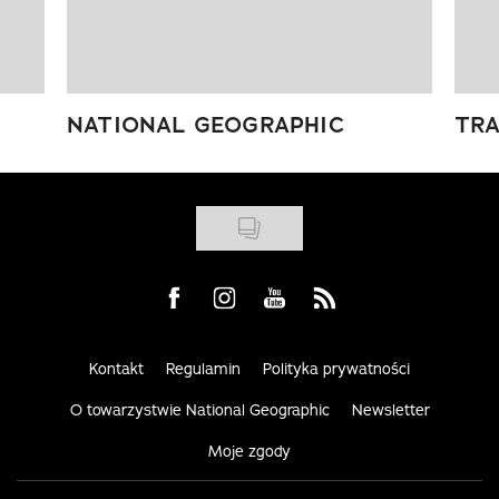
NATIONAL GEOGRAPHIC
TRA
Visit us on Facebook
Visit us on Instagram
Visit us on Youtube
Visit us on Rss
Kontakt
Regulamin
Polityka prywatności
O towarzystwie National Geographic
Newsletter
Moje zgody