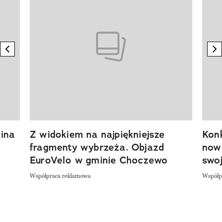
previous element
n
ina
Z widokiem na najpiękniejsze
Kon
fragmenty wybrzeża. Objazd
now
EuroVelo w gminie Choczewo
swoj
Współpraca reklamowa
Współp