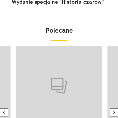
Wydanie specjalne "Historia czarów"
Polecane
Pokazywanie elementu 1 z 20
previous element
n