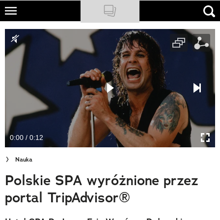
Skip
to
NATIONAL GEOGRAPHIC
main
content
TRAVELER
PODCASTY
Sklep
Newsletter
0:00 / 0:12
Cuda Polski
Nauka
Wielki Konkurs Fotograficzny
Polskie SPA wyróżnione przez
Trendbook Podróżniczy
portal TripAdvisor®
Polecane