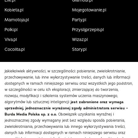
Elle.pl
Glamour.pl
Kobieta.pl
Mojegotowanie.pl
Mamotoja.pl
Party.pl
Polki.pl
Przyslijprzepis.pl
Viva.pl
Wizaz.pl
Cocolita.pl
Story.pl
Jakiekolwiek aktywności, w szczególności: pobieranie, zwielokrotnianie,
przechowywanie, lub inne wykorzystywanie treści, danych lub informacji
dostępnych w ramach niniejszego serwisu oraz wszystkich jego podstron,
w szczególności w celu ich eksploracji, zmierzającej do tworzenia,
rozwoju, modyfikacji i szkolenia systemów uczenia maszynowego,
algorytmów lub sztucznej inteligencji
jest zabronione oraz wymaga
uprzedniej, jednoznacznie wyrażonej zgody administratora serwisu –
Burda Media Polska sp. z o.o.
Obowiązek uzyskania wyraźnej i
jednoznacznej zgody wymagany jest bez względu sposób pobierania,
zwielokrotniania, przechowywania lub innego wykorzystywania treści,
danych lub informacji dostępnych w ramach niniejszego serwisu oraz