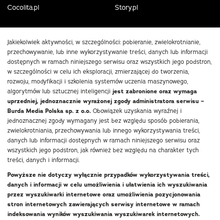
Cocolita.pl
Story.pl
Jakiekolwiek aktywności, w szczególności: pobieranie, zwielokrotnianie,
przechowywanie, lub inne wykorzystywanie treści, danych lub informacji
dostępnych w ramach niniejszego serwisu oraz wszystkich jego podstron,
w szczególności w celu ich eksploracji, zmierzającej do tworzenia,
rozwoju, modyfikacji i szkolenia systemów uczenia maszynowego,
algorytmów lub sztucznej inteligencji
jest zabronione oraz wymaga
uprzedniej, jednoznacznie wyrażonej zgody administratora serwisu –
Burda Media Polska sp. z o.o.
Obowiązek uzyskania wyraźnej i
jednoznacznej zgody wymagany jest bez względu sposób pobierania,
zwielokrotniania, przechowywania lub innego wykorzystywania treści,
danych lub informacji dostępnych w ramach niniejszego serwisu oraz
wszystkich jego podstron, jak również bez względu na charakter tych
treści, danych i informacji.
Powyższe nie dotyczy wyłącznie przypadków wykorzystywania treści,
danych i informacji w celu umożliwienia i ułatwienia ich wyszukiwania
przez wyszukiwarki internetowe oraz umożliwienia pozycjonowania
stron internetowych zawierających serwisy internetowe w ramach
indeksowania wyników wyszukiwania wyszukiwarek internetowych.