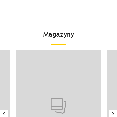
Magazyny
Pokazywanie elementu 1 z 4
previous element
n