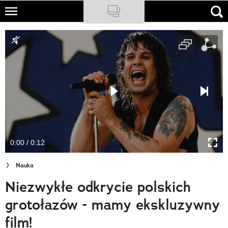
Skip
to
NATIONAL GEOGRAPHIC
main
content
TRAVELER
PODCASTY
Sklep
Newsletter
0:00 / 0:12
Cuda Polski
Nauka
Wielki Konkurs Fotograficzny
Niezwykłe odkrycie polskich
Trendbook Podróżniczy
grotołazów - mamy ekskluzywny
Polecane
film!