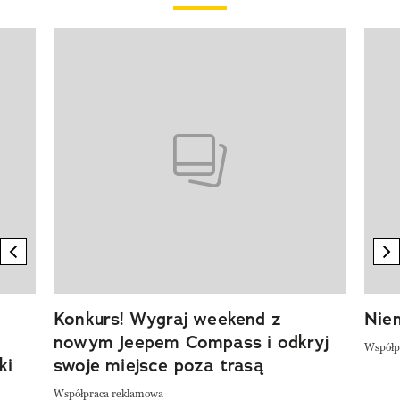
Pokazywanie elementu 1 z 20
previous element
n
Konkurs! Wygraj weekend z
Niem
nowym Jeepem Compass i odkryj
Współp
ki
swoje miejsce poza trasą
Współpraca reklamowa