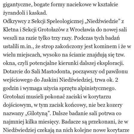
gigantyczne, bogate formy naciekowe w kształcie
żyrandoli i kaskad.
Odkrywcy z Sekcji Speleologicznej „Niedźwiedzie” z
Kletna i Sekcji Grotołazów z Wrocławia do nowej sali
weszli na razie tylko trzy razy. Podczas tych badań
ustalili m.in., że strop zakończony jest kominem i że w
wielu miejscach, wysoko na ścianie znajdują się tzw.
okna, czyli potencjalne kierunki dalszej eksploracji.
Dotarcie do Sali Mastodonta, począwszy od pawilonu
wejściowego do Jaskini Niedźwiedziej, trwa ok. 2
godzin i wymaga użycia sprzętu alpinistycznego.
Grotołazi musieli pokonać zaciski w korytarzu
dojściowym, w tym zacisk końcowy, nie bez kozery
nazwany „Gilotyną”. Dalsze badanie sali potrwa co
najmniej kilka miesięcy. Badacze są przekonani, że w
Niedźwiedziej czekają na nich kolejne nowe korytarze