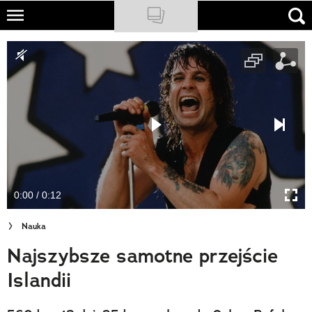
Skip
to
NATIONAL GEOGRAPHIC
main
content
TRAVELER
PODCASTY
Sklep
Newsletter
0:00 / 0:12
Cuda Polski
Nauka
Wielki Konkurs Fotograficzny
Najszybsze samotne przejście
Trendbook Podróżniczy
Islandii
Polecane