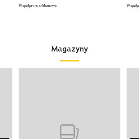
Współpraca reklamowa
Współp
Magazyny
Pokazywanie elementu 1 z 4