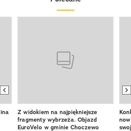
Pokazywanie elementu 1 z 20
previous element
n
ina
Z widokiem na najpiękniejsze
Kon
fragmenty wybrzeża. Objazd
now
EuroVelo w gminie Choczewo
swoj