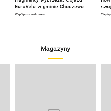
EuroVelo w gminie Choczewo
swoj
Współpraca reklamowa
Współp
Magazyny
Pokazywanie elementu 1 z 4