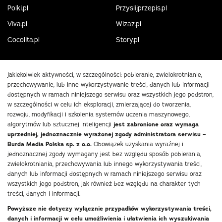
Polki.pl
Przyslijprzepis.pl
Viva.pl
Wizaz.pl
Cocolita.pl
Story.pl
Jakiekolwiek aktywności, w szczególności: pobieranie, zwielokrotnianie,
przechowywanie, lub inne wykorzystywanie treści, danych lub informacji
dostępnych w ramach niniejszego serwisu oraz wszystkich jego podstron,
w szczególności w celu ich eksploracji, zmierzającej do tworzenia,
rozwoju, modyfikacji i szkolenia systemów uczenia maszynowego,
algorytmów lub sztucznej inteligencji
jest zabronione oraz wymaga
uprzedniej, jednoznacznie wyrażonej zgody administratora serwisu –
Burda Media Polska sp. z o.o.
Obowiązek uzyskania wyraźnej i
jednoznacznej zgody wymagany jest bez względu sposób pobierania,
zwielokrotniania, przechowywania lub innego wykorzystywania treści,
danych lub informacji dostępnych w ramach niniejszego serwisu oraz
wszystkich jego podstron, jak również bez względu na charakter tych
treści, danych i informacji.
Powyższe nie dotyczy wyłącznie przypadków wykorzystywania treści,
danych i informacji w celu umożliwienia i ułatwienia ich wyszukiwania