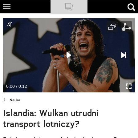
Skip
to
NATIONAL GEOGRAPHIC
main
content
TRAVELER
PODCASTY
Sklep
Newsletter
0:00 / 0:12
Cuda Polski
Nauka
Wielki Konkurs Fotograficzny
Islandia: Wulkan utrudni
Trendbook Podróżniczy
transport lotniczy?
Polecane