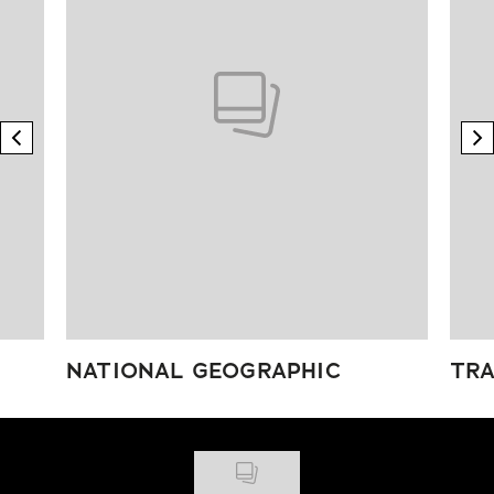
previous element
n
NATIONAL GEOGRAPHIC
TRA