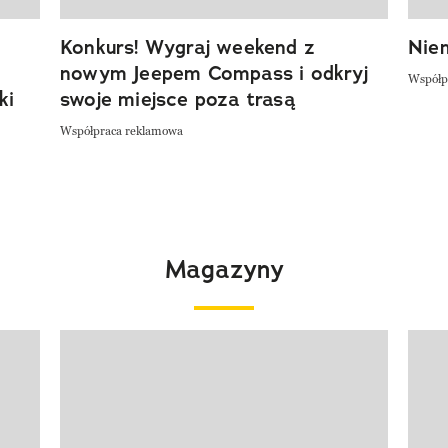
Konkurs! Wygraj weekend z
Niem
nowym Jeepem Compass i odkryj
Współp
ki
swoje miejsce poza trasą
Współpraca reklamowa
Magazyny
Pokazywanie elementu 1 z 4