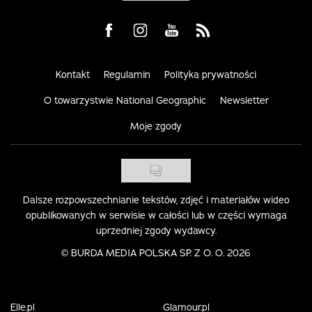
Visit us on Facebook
Visit us on Instagram
Visit us on Youtube
Visit us on Rss
Kontakt
Regulamin
Polityka prywatności
O towarzystwie National Geographic
Newsletter
Moje zgody
Dalsze rozpowszechnianie tekstów, zdjęć i materiałów wideo
opublikowanych w serwisie w całości lub w części wymaga
uprzedniej zgody wydawcy.
©
BURDA MEDIA POLSKA SP. Z O. O. 2026
Elle.pl
Glamour.pl