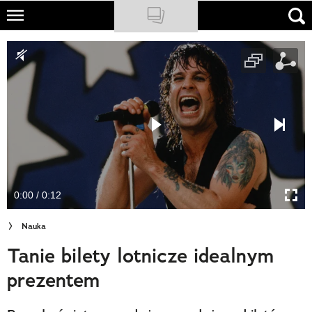
Skip
to
NATIONAL GEOGRAPHIC
main
content
TRAVELER
PODCASTY
Sklep
Newsletter
0:00 / 0:12
Cuda Polski
Nauka
Wielki Konkurs Fotograficzny
Tanie bilety lotnicze idealnym
Trendbook Podróżniczy
prezentem
Polecane