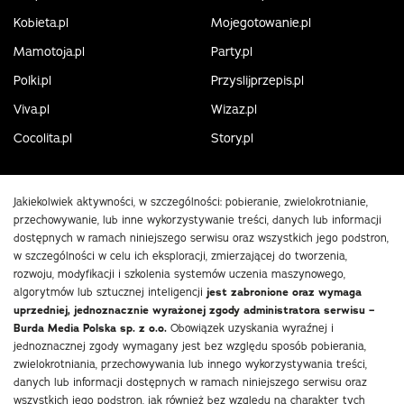
Kobieta.pl
Mojegotowanie.pl
Mamotoja.pl
Party.pl
Polki.pl
Przyslijprzepis.pl
Viva.pl
Wizaz.pl
Cocolita.pl
Story.pl
Jakiekolwiek aktywności, w szczególności: pobieranie, zwielokrotnianie,
przechowywanie, lub inne wykorzystywanie treści, danych lub informacji
dostępnych w ramach niniejszego serwisu oraz wszystkich jego podstron,
w szczególności w celu ich eksploracji, zmierzającej do tworzenia,
rozwoju, modyfikacji i szkolenia systemów uczenia maszynowego,
algorytmów lub sztucznej inteligencji
jest zabronione oraz wymaga
uprzedniej, jednoznacznie wyrażonej zgody administratora serwisu –
Burda Media Polska sp. z o.o.
Obowiązek uzyskania wyraźnej i
jednoznacznej zgody wymagany jest bez względu sposób pobierania,
zwielokrotniania, przechowywania lub innego wykorzystywania treści,
danych lub informacji dostępnych w ramach niniejszego serwisu oraz
wszystkich jego podstron, jak również bez względu na charakter tych