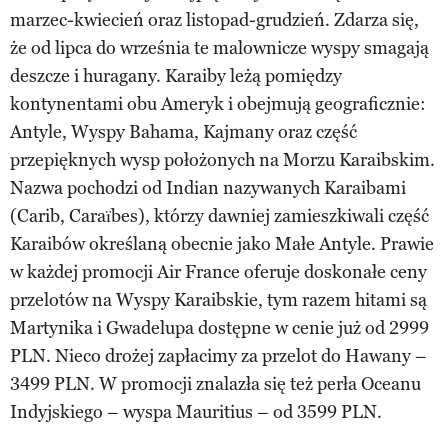
marzec-kwiecień oraz listopad-grudzień. Zdarza się,
że od lipca do września te malownicze wyspy smagają
deszcze i huragany. Karaiby leżą pomiędzy
kontynentami obu Ameryk i obejmują geograficznie:
Antyle, Wyspy Bahama, Kajmany oraz część
przepięknych wysp położonych na Morzu Karaibskim.
Nazwa pochodzi od Indian nazywanych Karaibami
(Carib, Caraïbes), którzy dawniej zamieszkiwali część
Karaibów określaną obecnie jako Małe Antyle. Prawie
w każdej promocji Air France oferuje doskonałe ceny
przelotów na Wyspy Karaibskie, tym razem hitami są
Martynika i Gwadelupa dostępne w cenie już od 2999
PLN. Nieco drożej zapłacimy za przelot do Hawany –
3499 PLN. W promocji znalazła się też perła Oceanu
Indyjskiego – wyspa Mauritius – od 3599 PLN.