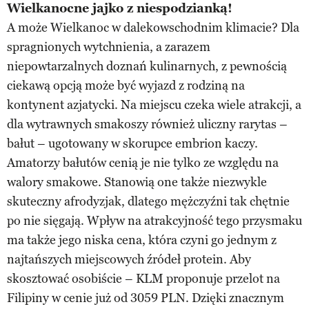
Wielkanocne jajko z niespodzianką!
A może Wielkanoc w dalekowschodnim klimacie? Dla
spragnionych wytchnienia, a zarazem
niepowtarzalnych doznań kulinarnych, z pewnością
ciekawą opcją może być wyjazd z rodziną na
kontynent azjatycki. Na miejscu czeka wiele atrakcji, a
dla wytrawnych smakoszy również uliczny rarytas –
bałut – ugotowany w skorupce embrion kaczy.
Amatorzy bałutów cenią je nie tylko ze względu na
walory smakowe. Stanowią one także niezwykle
skuteczny afrodyzjak, dlatego mężczyźni tak chętnie
po nie sięgają. Wpływ na atrakcyjność tego przysmaku
ma także jego niska cena, która czyni go jednym z
najtańszych miejscowych źródeł protein. Aby
skosztować osobiście – KLM proponuje przelot na
Filipiny w cenie już od 3059 PLN. Dzięki znacznym