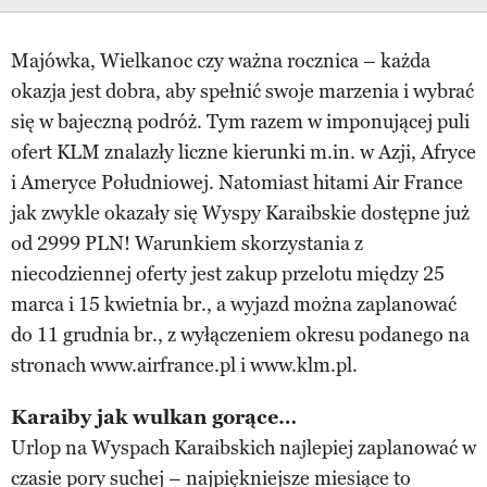
Majówka, Wielkanoc czy ważna rocznica – każda
okazja jest dobra, aby spełnić swoje marzenia i wybrać
się w bajeczną podróż. Tym razem w imponującej puli
ofert KLM znalazły liczne kierunki m.in. w Azji, Afryce
i Ameryce Południowej. Natomiast hitami Air France
jak zwykle okazały się Wyspy Karaibskie dostępne już
od 2999 PLN! Warunkiem skorzystania z
niecodziennej oferty jest zakup przelotu między 25
marca i 15 kwietnia br., a wyjazd można zaplanować
do 11 grudnia br., z wyłączeniem okresu podanego na
stronach www.airfrance.pl i www.klm.pl.
Karaiby jak wulkan gorące…
Urlop na Wyspach Karaibskich najlepiej zaplanować w
czasie pory suchej – najpiękniejsze miesiące to