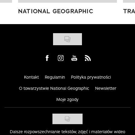
NATIONAL GEOGRAPHIC
TRA
Visit us on Facebook
Visit us on Instagram
Visit us on Youtube
Visit us on Rss
Kontakt
Regulamin
Polityka prywatności
O towarzystwie National Geographic
Newsletter
Moje zgody
Dalsze rozpowszechnianie tekstów, zdjęć i materiałów wideo