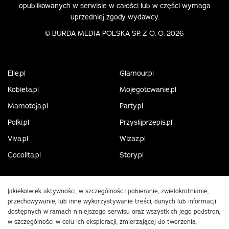
opublikowanych w serwisie w całości lub w części wymaga
uprzedniej zgody wydawcy.
©
BURDA MEDIA POLSKA SP. Z O. O. 2026
Elle.pl
Glamour.pl
Kobieta.pl
Mojegotowanie.pl
Mamotoja.pl
Party.pl
Polki.pl
Przyslijprzepis.pl
Viva.pl
Wizaz.pl
Cocolita.pl
Story.pl
Jakiekolwiek aktywności, w szczególności: pobieranie, zwielokrotnianie,
przechowywanie, lub inne wykorzystywanie treści, danych lub informacji
dostępnych w ramach niniejszego serwisu oraz wszystkich jego podstron,
w szczególności w celu ich eksploracji, zmierzającej do tworzenia,