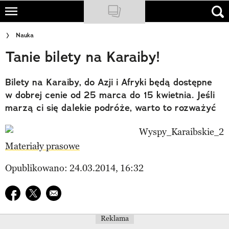
Skip
to
NATIONAL GEOGRAPHIC
Nauka
main
Tanie bilety na Karaiby!
content
TRAVELER
PODCASTY
Bilety na Karaiby, do Azji i Afryki będą dostępne
w dobrej cenie od 25 marca do 15 kwietnia. Jeśli
Sklep
marzą ci się dalekie podróże, warto to rozważyć
Newsletter
Materiały prasowe
Cuda Polski
Opublikowano: 24.03.2014, 16:32
Wielki Konkurs Fotograficzny
Udostępnij na facebook
Trendbook Podróżniczy
Udostępnij na twitter
E-mail do przyjaciela
Polecane
Reklama