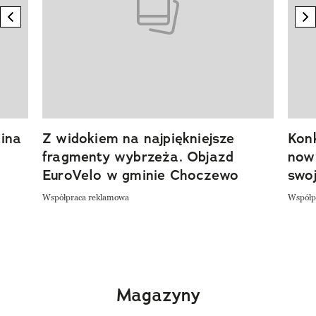
previous element
n
ina
Z widokiem na najpiękniejsze
Kon
fragmenty wybrzeża. Objazd
now
EuroVelo w gminie Choczewo
swoj
Współpraca reklamowa
Współp
Magazyny