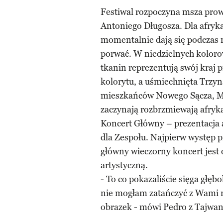
Festiwal rozpoczyna msza pro
Antoniego Długosza. Dla afryka
momentalnie dają się podczas n
porwać. W niedzielnych koloro
tkanin reprezentują swój kraj 
kolorytu, a uśmiechnięta Trzy
mieszkańców Nowego Sącza, Mil
zaczynają rozbrzmiewają afryk
Koncert Główny – prezentacja a
dla Zespołu. Najpierw występ 
główny wieczorny koncert jest
artystyczną.
- To co pokazaliście sięga głęb
nie mogłam zatańczyć z Wami n
obrazek - mówi Pedro z Tajwan