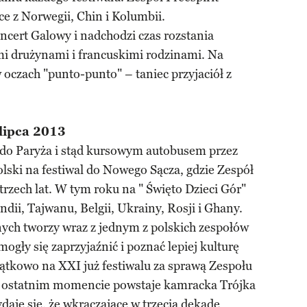
ce z Norwegii, Chin i Kolumbii.
ncert Galowy i nadchodzi czas rozstania
mi drużynami i francuskimi rodzinami. Na
 oczach "punto-punto" – taniec przyjaciół z
 lipca 2013
t do Paryża i stąd kursowym autobusem przez
lski na festiwal do Nowego Sącza, gdzie Zespół
trzech lat. W tym roku na " Święto Dzieci Gór"
Indii, Tajwanu, Belgii, Ukrainy, Rosji i Ghany.
nych tworzy wraz z jednym z polskich zespołów
mogły się zaprzyjaźnić i poznać lepiej kulturę
ątkowo na XXI już festiwalu za sprawą Zespołu
w ostatnim momencie powstaje kamracka Trójka
daje się, że wkraczające w trzecią dekadę