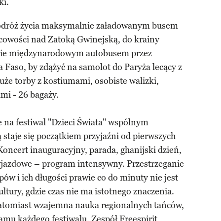
ki.
podróż życia maksymalnie załadowanym busem
cowości nad Zatoką Gwinejską, do krainy
pnie międzynarodowym autobusem przez
 Faso, by zdążyć na samolot do Paryża lecący z
że torby z kostiumami, osobiste walizki,
mi - 26 bagaży.
e na festiwal "Dzieci Świata" wspólnym
staje się początkiem przyjaźni od pierwszych
ncert inauguracyjny, parada, ghanijski dzień,
yjazdowe – program intensywny. Przestrzeganie
ów i ich długości prawie co do minuty nie jest
ltury, gdzie czas nie ma istotnego znaczenia.
atomiast wzajemna nauka regionalnych tańców,
mu każdego festiwalu. Zespół Freespirit