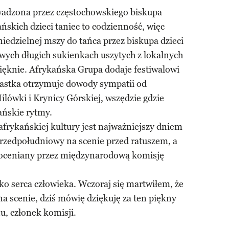
wadzona przez częstochowskiego biskupa
ńskich dzieci taniec to codzienność, więc
iedzielnej mszy do tańca przez biskupa dzieci
wych długich sukienkach uszytych z lokalnych
pięknie. Afrykańska Grupa dodaje festiwalowi
nastka otrzymuje dowody sympatii od
ówki i Krynicy Górskiej, wszędzie gdzie
ańskie rytmy.
frykańskiej kultury jest najważniejszy dniem
przedpołudniowy na scenie przed ratuszem, a
 oceniany przez międzynarodową komisję
oko serca człowieka. Wczoraj się martwiłem, że
a scenie, dziś mówię dziękuję za ten piękny
u, członek komisji.