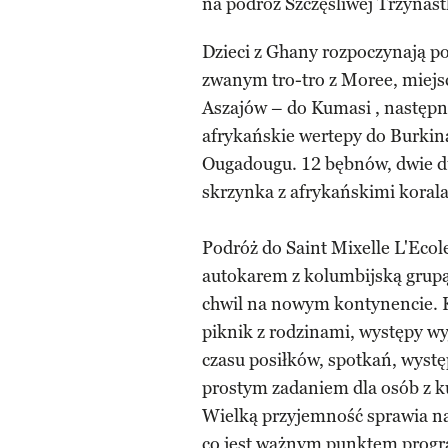
na podróż Szczęśliwej Trzynast
Dzieci z Ghany rozpoczynają 
zwanym tro-tro z Moree, miejs
Aszajów – do Kumasi , nastę
afrykańskie wertepy do Burkina
Ougadougu. 12 bębnów, dwie du
skrzynka z afrykańskimi korala
Podróż do Saint Mixelle L'Ecol
autokarem z kolumbijską grupą 
chwil na nowym kontynencie. Ko
piknik z rodzinami, występy w
czasu posiłków, spotkań, występ
prostym zadaniem dla osób z ku
Wielką przyjemność sprawia n
co jest ważnym punktem progra