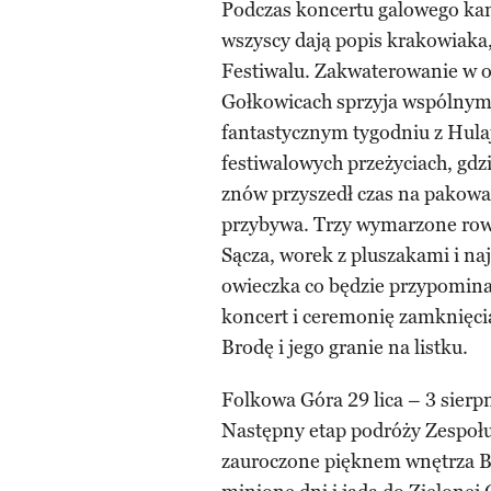
Podczas koncertu galowego kam
wszyscy dają popis krakowiaka, 
Festiwalu. Zakwaterowanie w 
Gołkowicach sprzyja wspólny
fantastycznym tygodniu z Hula
festiwalowych przeżyciach, gdzi
znów przyszedł czas na pakowani
przybywa. Trzy wymarzone ro
Sącza, worek z pluszakami i na
owieczka co będzie przypominać
koncert i ceremonię zamknięci
Brodę i jego granie na listku.
Folkowa Góra 29 lica – 3 sierp
Następny etap podróży Zespołu 
zauroczone pięknem wnętrza Baz