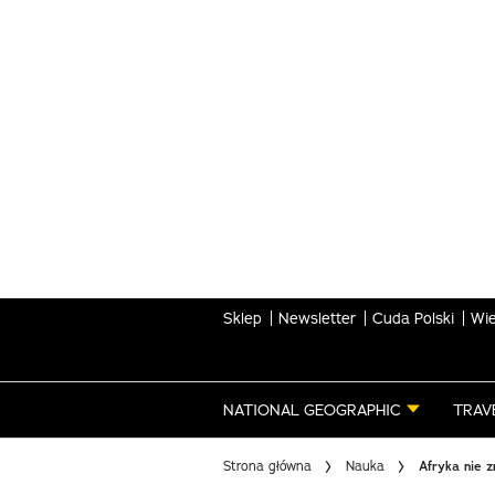
Skip
to
main
content
Sklep
Newsletter
Cuda Polski
Wie
NATIONAL GEOGRAPHIC
TRAV
Strona główna
Nauka
Afryka nie z