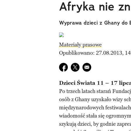
Afryka nie zn
Wyprawa dzieci z Ghany do E
Materiały prasowe
Opublikowano: 27.08.2013, 14
Udostępnij na facebook
Udostępnij na twitter
E-mail do przyjaciela
Dzieci Świata 11 – 17 lipc
Po trzech latach starań Fundacj
osób z Ghany uzyskało wizy sch
międzynarodowych festiwalac
wiadomość stała się ogromnym 
szykują dzieci, by godnie zapr