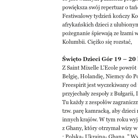
powiększa swój repertuar o tań
Festiwalowy tydzień kończy Ko
afrykańskich dzieci z ulubiony
pożegnanie śpiewają ze łzami w
Kolumbii. Ciężko się rozstać,
Święto Dzieci Gór 19 – 20
Z Saint Mixelle L'Ecole powró
Belgię, Holandię, Niemcy do Po
Freespirit jest wyczekiwany od 
przyjechały zespoły z Bułgarii, 
Tu każdy z zespołów zagranicz
tzw. parę kamracką, aby dzieci 
innych krajów. W tym roku wyj
z Ghany, który otrzymał wizy 
: Polska- Ukraina- Ghana. " Wy