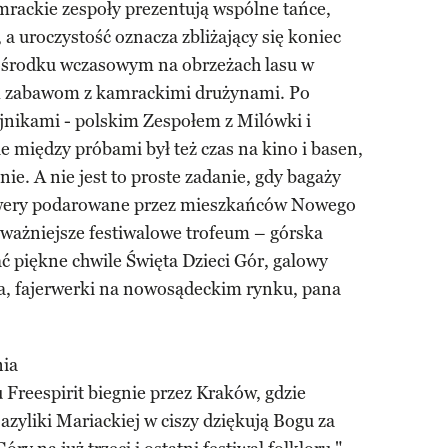
rackie zespoły prezentują wspólne tańce,
a uroczystość oznacza zbliżający się koniec
ośrodku wczasowym na obrzeżach lasu w
m zabawom z kamrackimi drużynami. Po
jnikami - polskim Zespołem z Milówki i
e między próbami był też czas na kino i basen,
e. A nie jest to proste zadanie, gdy bagaży
wery podarowane przez mieszkańców Nowego
jważniejsze festiwalowe trofeum – górska
 piękne chwile Święta Dzieci Gór, galowy
a, fajerwerki na nowosądeckim rynku, pana
nia
Freespirit biegnie przez Kraków, gdzie
yliki Mariackiej w ciszy dziękują Bogu za