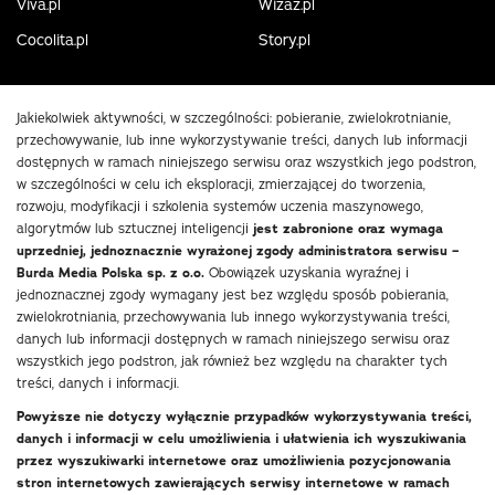
Viva.pl
Wizaz.pl
Cocolita.pl
Story.pl
Jakiekolwiek aktywności, w szczególności: pobieranie, zwielokrotnianie,
przechowywanie, lub inne wykorzystywanie treści, danych lub informacji
dostępnych w ramach niniejszego serwisu oraz wszystkich jego podstron,
w szczególności w celu ich eksploracji, zmierzającej do tworzenia,
rozwoju, modyfikacji i szkolenia systemów uczenia maszynowego,
algorytmów lub sztucznej inteligencji
jest zabronione oraz wymaga
uprzedniej, jednoznacznie wyrażonej zgody administratora serwisu –
Burda Media Polska sp. z o.o.
Obowiązek uzyskania wyraźnej i
jednoznacznej zgody wymagany jest bez względu sposób pobierania,
zwielokrotniania, przechowywania lub innego wykorzystywania treści,
danych lub informacji dostępnych w ramach niniejszego serwisu oraz
wszystkich jego podstron, jak również bez względu na charakter tych
treści, danych i informacji.
Powyższe nie dotyczy wyłącznie przypadków wykorzystywania treści,
danych i informacji w celu umożliwienia i ułatwienia ich wyszukiwania
przez wyszukiwarki internetowe oraz umożliwienia pozycjonowania
stron internetowych zawierających serwisy internetowe w ramach