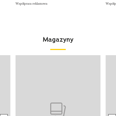
Współpraca reklamowa
Współp
Magazyny
Pokazywanie elementu 1 z 4