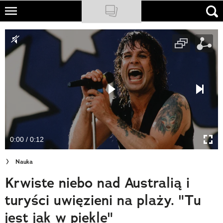
Skip
to
NATIONAL GEOGRAPHIC
main
content
TRAVELER
PODCASTY
Sklep
Newsletter
0:00 / 0:12
Cuda Polski
Nauka
Wielki Konkurs Fotograficzny
Krwiste niebo nad Australią i
Trendbook Podróżniczy
turyści uwięzieni na plaży. "Tu
Polecane
jest jak w piekle"