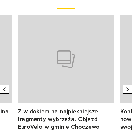
Pokazywanie elementu 1 z 20
previous element
n
ina
Z widokiem na najpiękniejsze
Kon
fragmenty wybrzeża. Objazd
now
EuroVelo w gminie Choczewo
swoj