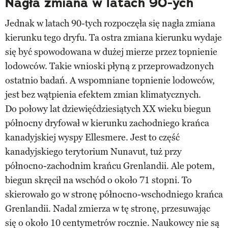
Nagła zmiana w latach 90-ych
Jednak w latach 90-tych rozpoczęła się nagła zmiana
kierunku tego dryfu. Ta ostra zmiana kierunku wydaje
się być spowodowana w dużej mierze przez topnienie
lodowców. Takie wnioski płyną z przeprowadzonych
ostatnio badań. A wspomniane topnienie lodowców,
jest bez wątpienia efektem zmian klimatycznych.
Do połowy lat dziewięćdziesiątych XX wieku biegun
północny dryfował w kierunku zachodniego krańca
kanadyjskiej wyspy Ellesmere. Jest to część
kanadyjskiego terytorium Nunavut, tuż przy
północno-zachodnim krańcu Grenlandii. Ale potem,
biegun skręcił na wschód o około 71 stopni. To
skierowało go w stronę północno-wschodniego krańca
Grenlandii. Nadal zmierza w tę stronę, przesuwając
się o około 10 centymetrów rocznie. Naukowcy nie są