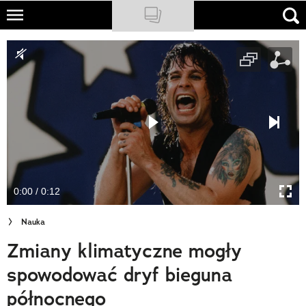
Skip
to
NATIONAL GEOGRAPHIC
main
content
TRAVELER
PODCASTY
Sklep
Newsletter
0:00 / 0:12
Cuda Polski
Nauka
Wielki Konkurs Fotograficzny
Zmiany klimatyczne mogły
Trendbook Podróżniczy
spowodować dryf bieguna
Polecane
północnego