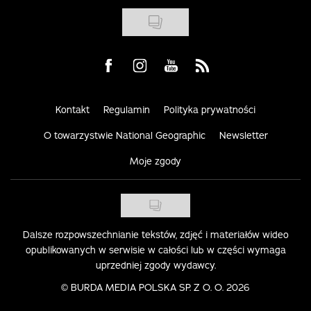
Visit us on Facebook
Visit us on Instagram
Visit us on Youtube
Visit us on Rss
Kontakt
Regulamin
Polityka prywatności
O towarzystwie National Geographic
Newsletter
Moje zgody
Dalsze rozpowszechnianie tekstów, zdjęć i materiałów wideo
opublikowanych w serwisie w całości lub w części wymaga
uprzedniej zgody wydawcy.
©
BURDA MEDIA POLSKA SP. Z O. O. 2026