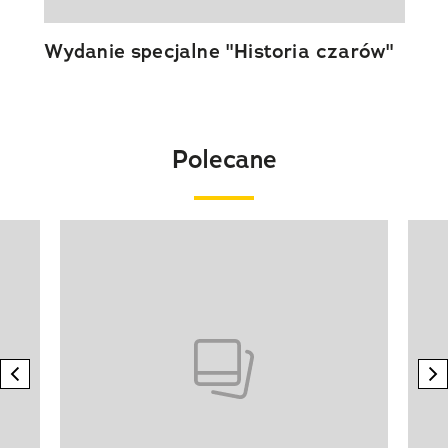
Wydanie specjalne "Historia czarów"
Polecane
Pokazywanie elementu 1 z 20
previous element
n