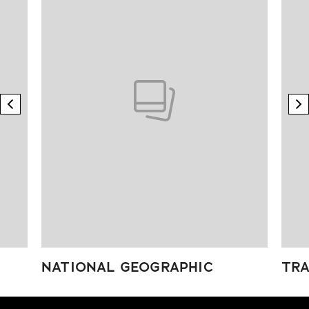
previous element
n
NATIONAL GEOGRAPHIC
TRA