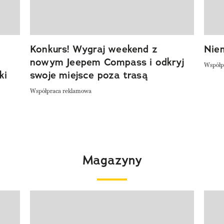
Konkurs! Wygraj weekend z
Niem
nowym Jeepem Compass i odkryj
Współp
ki
swoje miejsce poza trasą
Współpraca reklamowa
Magazyny
Pokazywanie elementu 1 z 4