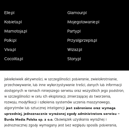
Elle.pl
Glamour.pl
Kobieta.pl
Mojegotowanie.pl
Mamotoja.pl
Party.pl
Polki.pl
Przyslijprzepis.pl
Viva.pl
Wizaz.pl
Cocolita.pl
Story.pl
Jakiekolwiek aktywności, w szczególności: pobieranie, zwielokrotnianie,
przechowywanie, lub inne wykorzystywanie treści, danych lub informacji
dostępnych w ramach niniejszego serwisu oraz wszystkich jego podstron,
w szczególności w celu ich eksploracji, zmierzającej do tworzenia,
rozwoju, modyfikacji i szkolenia systemów uczenia maszynowego,
algorytmów lub sztucznej inteligencji
jest zabronione oraz wymaga
uprzedniej, jednoznacznie wyrażonej zgody administratora serwisu –
Burda Media Polska sp. z o.o.
Obowiązek uzyskania wyraźnej i
jednoznacznej zgody wymagany jest bez względu sposób pobierania,