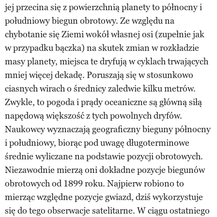
jej przecina się z powierzchnią planety to północny i
południowy biegun obrotowy. Ze względu na
chybotanie się Ziemi wokół własnej osi (zupełnie jak
w przypadku bączka) na skutek zmian w rozkładzie
masy planety, miejsca te dryfują w cyklach trwających
mniej więcej dekadę. Poruszają się w stosunkowo
ciasnych wirach o średnicy zaledwie kilku metrów.
Zwykle, to pogoda i prądy oceaniczne są główną siłą
napędową większość z tych powolnych dryfów.
Naukowcy wyznaczają geograficzny bieguny północny
i południowy, biorąc pod uwagę długoterminowe
średnie wyliczane na podstawie pozycji obrotowych.
Niezawodnie mierzą oni dokładne pozycje biegunów
obrotowych od 1899 roku. Najpierw robiono to
mierząc względne pozycje gwiazd, dziś wykorzystuje
się do tego obserwacje satelitarne. W ciągu ostatniego