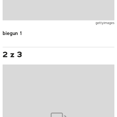
gettyimages
biegun 1
2 z 3