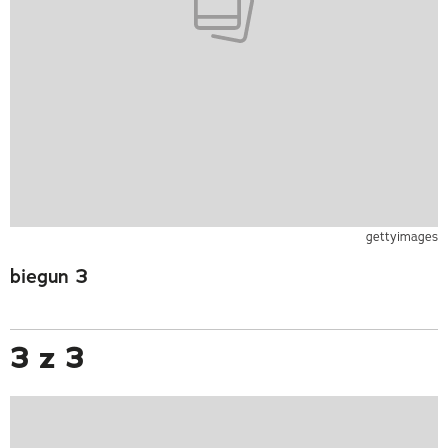
gettyimages
biegun 3
3 z 3