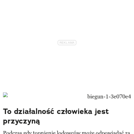
To działalność człowieka jest
przyczyną
Podczas gdy topnienie lodowców może odpowiadać za