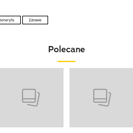
teneryfa
Zdrowie
Polecane
o 4 z 20