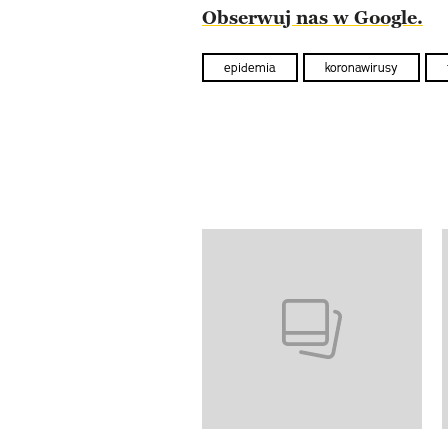
Obserwuj nas w Google.
epidemia
koronawirusy
Pokazywanie elementów od 1 d
previous element