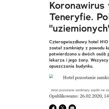
Koronawirus 
Teneryfie. P
"uziemionych
Czterogwiazdkowy hotel H10 
został zamknięty z powodu 
potwierdzono u dwóch osób p
lekarza i jego żony. Wszyscy
opuszczania budynku.
Hotel pozostanie zamknięty dopóki nie zo
Opublikowano: 26.02.2020, 14
Udostępnij na facebook
Udostępnij na twitter
E-mail do przyjaciela