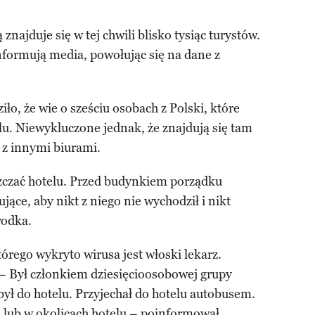
ajduje się w tej chwili blisko tysiąc turystów.
nformują media, powołując się na dane z
o, że wie o sześciu osobach z Polski, które
u. Niewykluczone jednak, że znajdują się tam
y z innymi biurami.
szczać hotelu. Przed budynkiem porządku
ące, aby nikt z niego nie wychodził i nikt
rodka.
órego wykryto wirusa jest włoski lekarz.
 – Był członkiem dziesięcioosobowej grupy
był do hotelu. Przyjechał do hotelu autobusem.
 lub w okolicach hotelu – poinformował