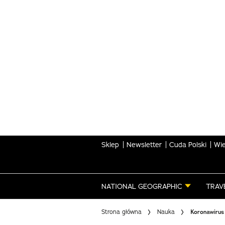
Skip
to
main
content
Sklep
Newsletter
Cuda Polski
Wie
NATIONAL GEOGRAPHIC
TRAV
Strona główna
Nauka
Koronawirus