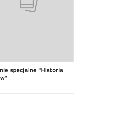
ie specjalne "Historia
ów"