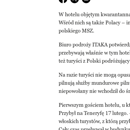
W hotelu objętym kwarantanną zn
Wśród nich są także Polacy – i
polskiego MSZ.
Biuro podroży ITAKA potwierdził
przebywają właśnie w tym hotel
też turyści z Polski podróżując
Na razie turyści nie mogą opu
pilnują służby mundurowe pilnuj
niepowołany nie wchodził do ś
Pierwszym gościem hotelu, u kt
Przybył na Teneryfę 17 lutego.
włoskich turystów, z którą przy
Cały czas przebywał w budynku