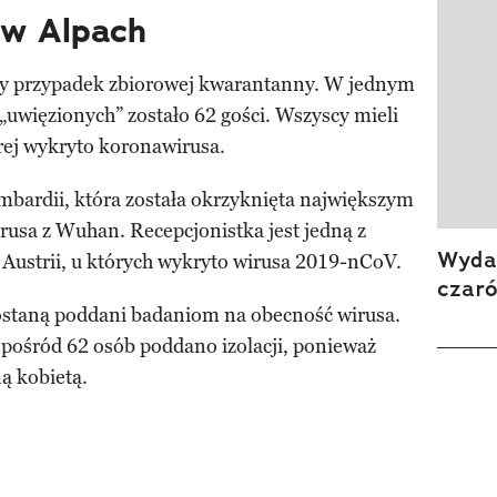
 w Alpach
yny przypadek zbiorowej kwarantanny. W jednym
 „uwięzionych” zostało 62 gości. Wszyscy mieli
órej wykryto koronawirusa.
mbardii, która została okrzyknięta największym
usa z Wuhan. Recepcjonistka jest jedną z
Wydan
Austrii, u których wykryto wirusa 2019-nCoV.
czar
ostaną poddani badaniom na obecność wirusa.
spośród 62 osób poddano izolacji, ponieważ
ą kobietą.