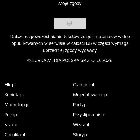
Moje zgody
Dalsze rozpowszechnianie tekstów, zdjęć i materiałów wideo
opublikowanych w serwisie w całości lub w części wymaga
uprzedniej zgody wydawcy.
©
BURDA MEDIA POLSKA SP. Z O. O. 2026
Elle.pl
Glamour.pl
Kobieta.pl
Mojegotowanie.pl
Mamotoja.pl
Party.pl
Polki.pl
Przyslijprzepis.pl
Viva.pl
Wizaz.pl
Cocolita.pl
Story.pl