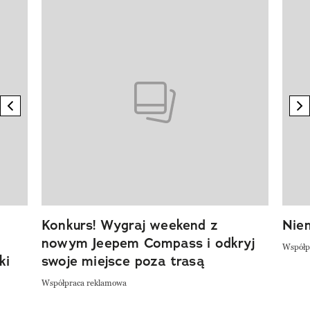
Pokazywanie elementu 1 z 20
previous element
n
Konkurs! Wygraj weekend z
Niem
nowym Jeepem Compass i odkryj
Współp
ki
swoje miejsce poza trasą
Współpraca reklamowa