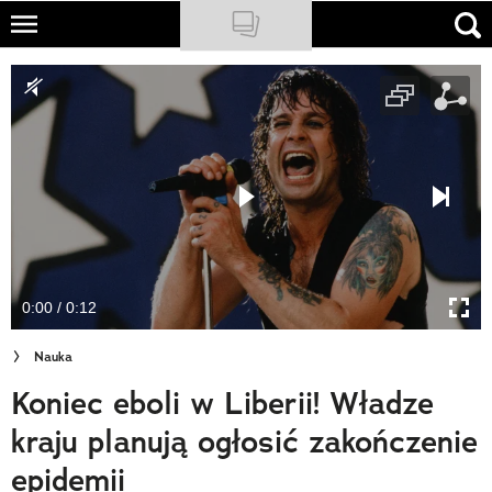
Skip
to
NATIONAL GEOGRAPHIC
main
content
TRAVELER
PODCASTY
Sklep
Newsletter
0:00 / 0:12
Cuda Polski
Nauka
Wielki Konkurs Fotograficzny
Koniec eboli w Liberii! Władze
Trendbook Podróżniczy
kraju planują ogłosić zakończenie
Polecane
epidemii