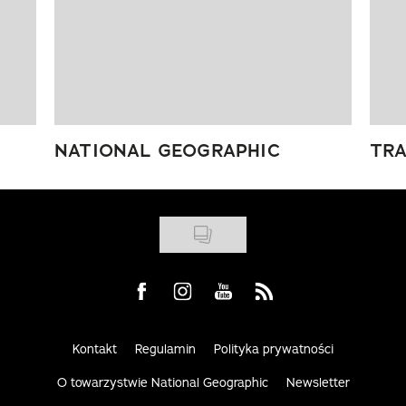
NATIONAL GEOGRAPHIC
TRA
Visit us on Facebook
Visit us on Instagram
Visit us on Youtube
Visit us on Rss
Kontakt
Regulamin
Polityka prywatności
O towarzystwie National Geographic
Newsletter