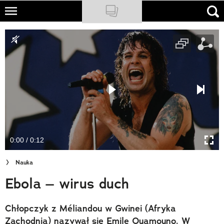
Skip
to
NATIONAL GEOGRAPHIC
main
content
TRAVELER
PODCASTY
Sklep
Newsletter
0:00 / 0:12
Cuda Polski
Nauka
Wielki Konkurs Fotograficzny
Ebola – wirus duch
Trendbook Podróżniczy
Chłopczyk z Méliandou w Gwinei (Afryka
Polecane
Zachodnia) nazywał się Emile Ouamouno. W