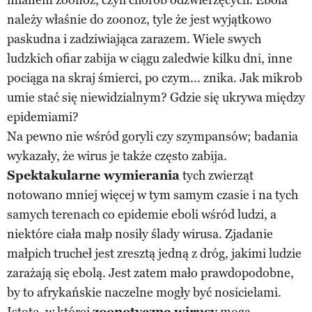
należy właśnie do zoonoz, tyle że jest wyjątkowo
paskudna i zadziwiająca zarazem. Wiele swych
ludzkich ofiar zabija w ciągu zaledwie kilku dni, inne
pociąga na skraj śmierci, po czym... znika. Jak mikrob
umie stać się niewidzialnym? Gdzie się ukrywa między
epidemiami?
Na pewno nie wśród goryli czy szympansów; badania
wykazały, że wirus je także często zabija.
Spektakularne wymierania
tych zwierząt
notowano mniej więcej w tym samym czasie i na tych
samych terenach co epidemie eboli wśród ludzi, a
niektóre ciała małp nosiły ślady wirusa. Zjadanie
małpich trucheł jest zresztą jedną z dróg, jakimi ludzie
zarażają się ebolą. Jest zatem mało prawdopodobne,
by to afrykańskie naczelne mogły być nosicielami.
Istotę, w której
zoonotyczne wirusy
mogą