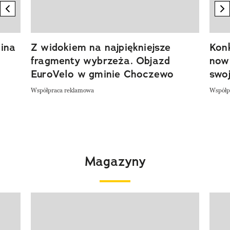
previous element
n
ina
Z widokiem na najpiękniejsze
Kon
fragmenty wybrzeża. Objazd
now
EuroVelo w gminie Choczewo
swoj
Współpraca reklamowa
Współp
Magazyny
Pokazywanie elementu 1 z 4