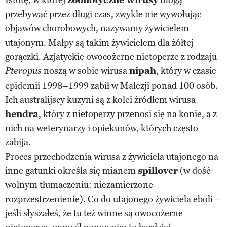
przebywać przez długi czas, zwykle nie wywołując
objawów chorobowych, nazywamy żywicielem
utajonym. Małpy są takim żywicielem dla żółtej
gorączki. Azjatyckie owocożerne nietoperze z rodzaju
noszą w sobie wirusa
nipah
, który w czasie
Pteropus
epidemii 1998–1999 zabił w Malezji ponad 100 osób.
Ich australijscy kuzyni są z kolei źródłem wirusa
hendra
, który z nietoperzy przenosi się na konie, a z
nich na weterynarzy i opiekunów, których często
zabija.
Proces przechodzenia wirusa z żywiciela utajonego na
inne gatunki określa się mianem
spillover
(w dość
wolnym tłumaczeniu: niezamierzone
rozprzestrzenienie). Co do utajonego żywiciela eboli –
jeśli słyszałeś, że tu też winne są owocożerne