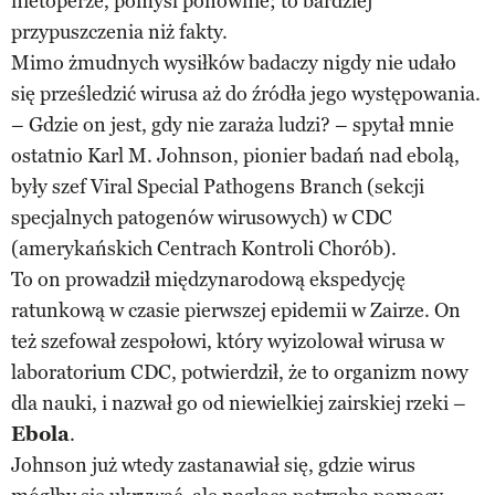
nietoperze, pomyśl ponownie; to bardziej
przypuszczenia niż fakty.
Mimo żmudnych wysiłków badaczy nigdy nie udało
się prześledzić wirusa aż do źródła jego występowania.
– Gdzie on jest, gdy nie zaraża ludzi? – spytał mnie
ostatnio Karl M. Johnson, pionier badań nad ebolą,
były szef Viral Special Pathogens Branch (sekcji
specjalnych patogenów wirusowych) w CDC
(amerykańskich Centrach Kontroli Chorób).
To on prowadził międzynarodową ekspedycję
ratunkową w czasie pierwszej epidemii w Zairze. On
też szefował zespołowi, który wyizolował wirusa w
laboratorium CDC, potwierdził, że to organizm nowy
dla nauki, i nazwał go od niewielkiej zairskiej rzeki –
Ebola
.
Johnson już wtedy zastanawiał się, gdzie wirus