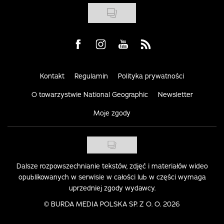
Visit us on Facebook
Visit us on Instagram
Visit us on Youtube
Visit us on Rss
Kontakt
Regulamin
Polityka prywatności
O towarzystwie National Geographic
Newsletter
Moje zgody
Dalsze rozpowszechnianie tekstów, zdjęć i materiałów wideo
opublikowanych w serwisie w całości lub w części wymaga
uprzedniej zgody wydawcy.
©
BURDA MEDIA POLSKA SP. Z O. O. 2026