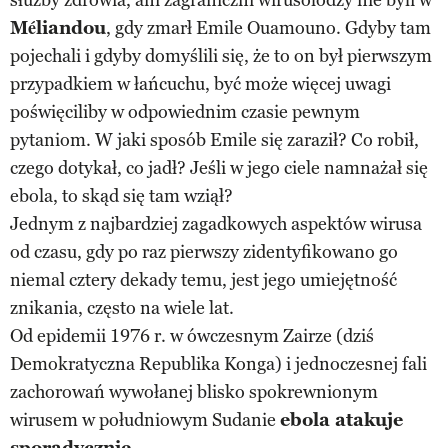
Méliandou
, gdy zmarł Emile Ouamouno. Gdyby tam
pojechali i gdyby domyślili się, że to on był pierwszym
przypadkiem w łańcuchu, być może więcej uwagi
poświęciliby w odpowiednim czasie pewnym
pytaniom. W jaki sposób Emile się zaraził? Co robił,
czego dotykał, co jadł? Jeśli w jego ciele namnażał się
ebola, to skąd się tam wziął?
Jednym z najbardziej zagadkowych aspektów wirusa
od czasu, gdy po raz pierwszy zidentyfikowano go
niemal cztery dekady temu, jest jego umiejętność
znikania, często na wiele lat.
Od epidemii 1976 r. w ówczesnym Zairze (dziś
Demokratyczna Republika Konga) i jednoczesnej fali
zachorowań wywołanej blisko spokrewnionym
wirusem w południowym Sudanie
ebola atakuje
sporadycznie
.