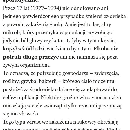
Przez 17 lat (1977–1994) nie odnotowano ani
jednego potwierdzonego przypadku śmierci człowieka
z powodu zakażenia ebolą. A nie jest to łagodny
mikrob, który przemyka w populacji, wywołując
jedynie ból głowy czy katar. Gdyby w tym okresie
krążył wśród ludzi, wiedziano by o tym.
Ebola nie
potrafi długo przeżyć
ani nie namnaża się poza
żywym organizmem.
To oznacza, że potrzebuje gospodarza – zwierzęcia,
rośliny, grzyba, bakterii – którego ciało może mu
posłużyć za środowisko dające się zaadaptować do
celów replikacji. Niektóre groźne wirusy na co dzień
mieszkają w ciele zwierząt i tylko czasami przenoszą
się na człowieka.
Tego typu wirusowe zakażenia naukowcy określają
mianem zoonoz, czyli chorób odzwierzęcych. Ebola