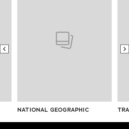
previous element
n
NATIONAL GEOGRAPHIC
TRA