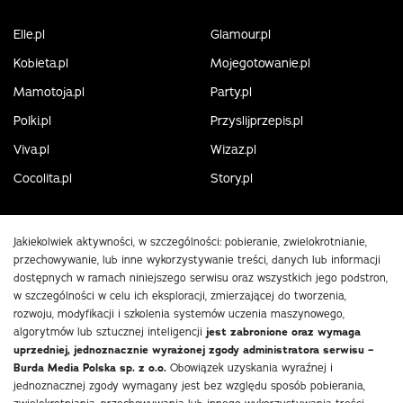
Elle.pl
Glamour.pl
Kobieta.pl
Mojegotowanie.pl
Mamotoja.pl
Party.pl
Polki.pl
Przyslijprzepis.pl
Viva.pl
Wizaz.pl
Cocolita.pl
Story.pl
Jakiekolwiek aktywności, w szczególności: pobieranie, zwielokrotnianie,
przechowywanie, lub inne wykorzystywanie treści, danych lub informacji
dostępnych w ramach niniejszego serwisu oraz wszystkich jego podstron,
w szczególności w celu ich eksploracji, zmierzającej do tworzenia,
rozwoju, modyfikacji i szkolenia systemów uczenia maszynowego,
algorytmów lub sztucznej inteligencji
jest zabronione oraz wymaga
uprzedniej, jednoznacznie wyrażonej zgody administratora serwisu –
Burda Media Polska sp. z o.o.
Obowiązek uzyskania wyraźnej i
jednoznacznej zgody wymagany jest bez względu sposób pobierania,