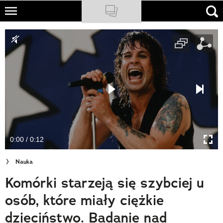
Skip
to
NATIONAL GEOGRAPHIC
main
content
TRAVELER
PODCASTY
Sklep
Newsletter
0:00 / 0:12
Cuda Polski
Nauka
Wielki Konkurs Fotograficzny
Komórki starzeją się szybciej u
Trendbook Podróżniczy
osób, które miały ciężkie
Polecane
dzieciństwo. Badanie nad