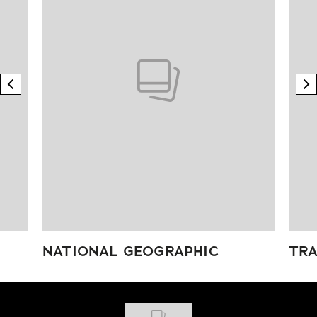
previous element
n
NATIONAL GEOGRAPHIC
TRA