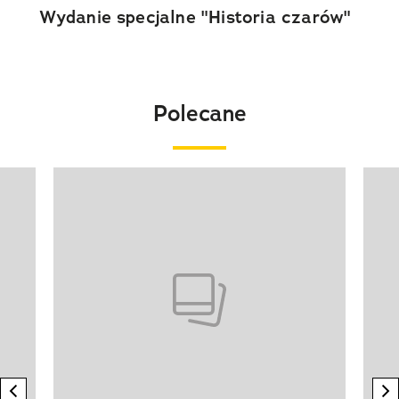
Wydanie specjalne "Historia czarów"
Polecane
Pokazywanie elementu 1 z 20
previous element
n