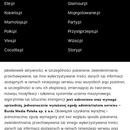
Elle.pl
Glamour.pl
Kobieta.pl
Mojegotowanie.pl
Mamotoja.pl
Party.pl
Polki.pl
Przyslijprzepis.pl
Viva.pl
Wizaz.pl
Cocolita.pl
Story.pl
Jakiekolwiek aktywności, w szczególności: pobieranie, zwielokrotnianie,
przechowywanie, lub inne wykorzystywanie treści, danych lub informacji
dostępnych w ramach niniejszego serwisu oraz wszystkich jego podstron,
w szczególności w celu ich eksploracji, zmierzającej do tworzenia,
rozwoju, modyfikacji i szkolenia systemów uczenia maszynowego,
algorytmów lub sztucznej inteligencji
jest zabronione oraz wymaga
uprzedniej, jednoznacznie wyrażonej zgody administratora serwisu –
Burda Media Polska sp. z o.o.
Obowiązek uzyskania wyraźnej i
jednoznacznej zgody wymagany jest bez względu sposób pobierania,
zwielokrotniania, przechowywania lub innego wykorzystywania treści,
danych lub informacji dostępnych w ramach niniejszego serwisu oraz