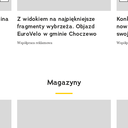
ina
Z widokiem na najpiękniejsze
Kon
fragmenty wybrzeża. Objazd
now
EuroVelo w gminie Choczewo
swoj
Współpraca reklamowa
Współp
Magazyny
Pokazywanie elementu 1 z 4