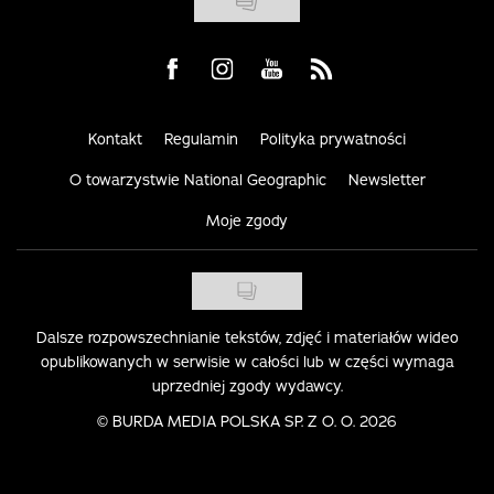
Visit us on Facebook
Visit us on Instagram
Visit us on Youtube
Visit us on Rss
Kontakt
Regulamin
Polityka prywatności
O towarzystwie National Geographic
Newsletter
Moje zgody
Dalsze rozpowszechnianie tekstów, zdjęć i materiałów wideo
opublikowanych w serwisie w całości lub w części wymaga
uprzedniej zgody wydawcy.
©
BURDA MEDIA POLSKA SP. Z O. O. 2026