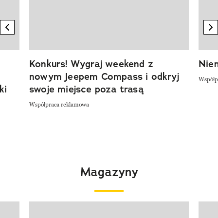
previous element
n
Konkurs! Wygraj weekend z
Niem
nowym Jeepem Compass i odkryj
Współp
ki
swoje miejsce poza trasą
Współpraca reklamowa
Magazyny
Pokazywanie elementu 1 z 4