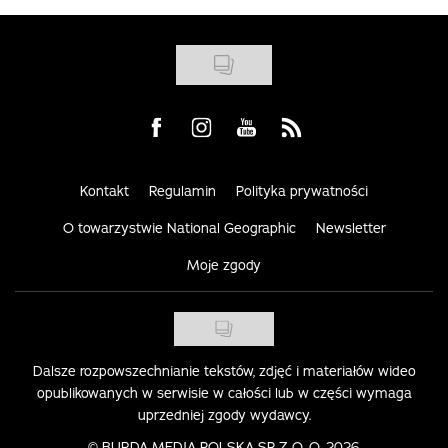
Visit us on Facebook
Visit us on Instagram
Visit us on Youtube
Visit us on Rss
Kontakt
Regulamin
Polityka prywatności
O towarzystwie National Geographic
Newsletter
Moje zgody
Dalsze rozpowszechnianie tekstów, zdjęć i materiałów wideo
opublikowanych w serwisie w całości lub w części wymaga
uprzedniej zgody wydawcy.
©
BURDA MEDIA POLSKA SP. Z O. O. 2026