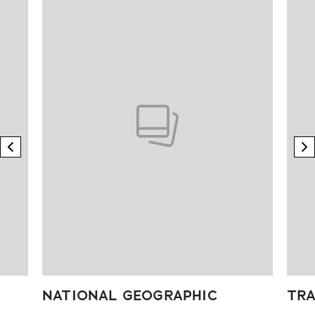
previous element
n
NATIONAL GEOGRAPHIC
TRA