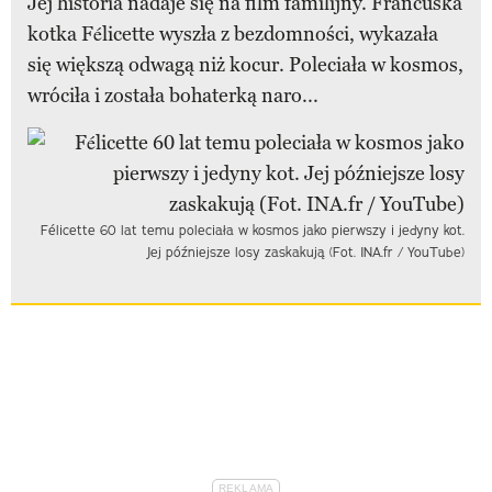
Jej historia nadaje się na film familijny. Francuska
kotka Félicette wyszła z bezdomności, wykazała
się większą odwagą niż kocur. Poleciała w kosmos,
wróciła i została bohaterką naro...
Félicette 60 lat temu poleciała w kosmos jako pierwszy i jedyny kot.
Jej późniejsze losy zaskakują (Fot. INA.fr / YouTube)