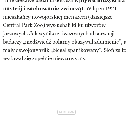
Inne ciekawe badania dotyczą
wpływu muzyki na
nastrój i zachowanie zwierząt
. W lipcu 1921
mieszkańcy nowojorskiej menażerii (dzisiejsze
Central Park Zoo) wysłuchali kilku utworów
jazzowych. Jak wynika z ówczesnych obserwacji
badaczy „niedźwiedź polarny okazywał zdumienie”, a
mały oswojony wilk „biegał spanikowany”. Słoń za to
wydawał się zupełnie niewzruszony.