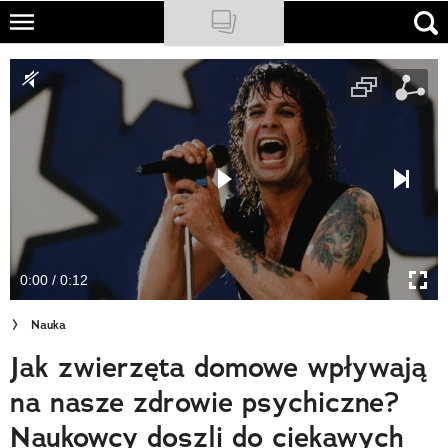
Skip
to
NATIONAL GEOGRAPHIC
main
content
TRAVELER
PODCASTY
Sklep
Newsletter
0:00 / 0:12
Cuda Polski
Nauka
Wielki Konkurs Fotograficzny
Jak zwierzęta domowe wpływają
Trendbook Podróżniczy
na nasze zdrowie psychiczne?
Polecane
Naukowcy doszli do ciekawych