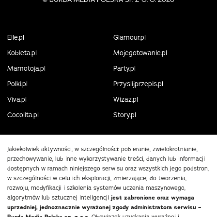
Elle.pl
Glamour.pl
Kobieta.pl
Mojegotowanie.pl
Mamotoja.pl
Party.pl
Polki.pl
Przyslijprzepis.pl
Viva.pl
Wizaz.pl
Cocolita.pl
Story.pl
Jakiekolwiek aktywności, w szczególności: pobieranie, zwielokrotnianie,
przechowywanie, lub inne wykorzystywanie treści, danych lub informacji
dostępnych w ramach niniejszego serwisu oraz wszystkich jego podstron,
w szczególności w celu ich eksploracji, zmierzającej do tworzenia,
rozwoju, modyfikacji i szkolenia systemów uczenia maszynowego,
algorytmów lub sztucznej inteligencji
jest zabronione oraz wymaga
uprzedniej, jednoznacznie wyrażonej zgody administratora serwisu –
Obowiązek uzyskania wyraźnej i