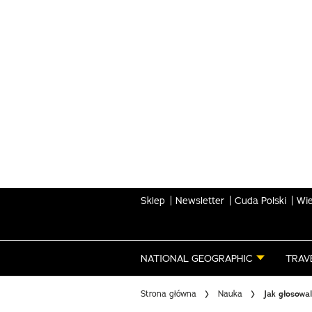
Skip
to
main
content
Sklep
Newsletter
Cuda Polski
Wie
NATIONAL GEOGRAPHIC
TRAV
Strona główna
Nauka
Jak głosowal