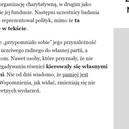
organizację charytatywną, w drugim jako
ie jej fundusze. Następni uczestnicy badania
tię reprezentował polityk, mimo że
ta
 w tekście
.
Pokazy
 „przypomniało sobie” jego przynależność
 uczciwego radnego do własnej partii, a
m. Nawet osoby, które przyznały, że nie
y zgadywaniu również
kierowały się własnymi
mi
. Nie od dziś wiadomo, że
pamięć jest
e. Wspomnienia, jak widać, zmieniają się nie
kretnych wydarzeń.