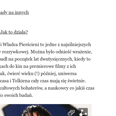
lądy na innych
 Jak to działa?
 Władca Pierścieni to jedne z najsilniejszych
y rozrywkowej. Można było odnieść wrażenie,
padł na początek lat dwutysięcznych, kiedy to
ejkach do kin na premierowe filmy z ich
k, ćwierć wieku (!) później, uniwersa
sa i Tolkiena cały czas mają się świetnie.
kultowych bohaterów, a naukowcy co jakiś czas
do swoich badań.