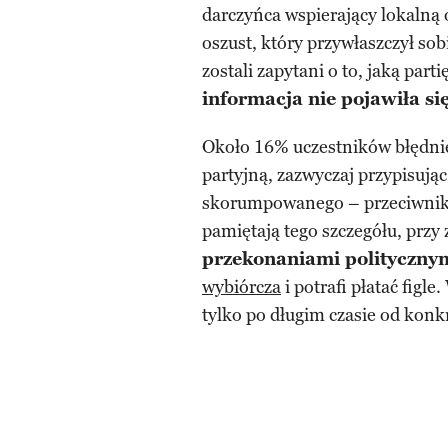
darczyńca wspierający lokalną 
oszust, który przywłaszczył sob
zostali zapytani o to, jaką par
informacja nie pojawiła się
Około 16% uczestników błędnie
partyjną, zazwyczaj przypisując
skorumpowanego – przeciwniko
pamiętają tego szczegółu, prz
przekonaniami polityczny
wybiórcza
i potrafi płatać figl
tylko po długim czasie od kon