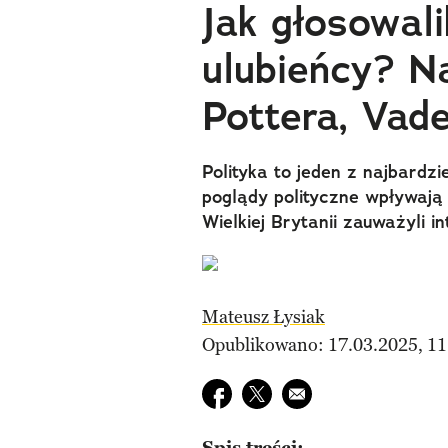
Jak głosowal
ulubieńcy? N
Pottera, Vade
Polityka to jeden z najbardz
poglądy polityczne wpływają 
Wielkiej Brytanii zauważyli i
Mateusz Łysiak
Opublikowano: 17.03.2025, 11
Udostępnij na facebook
Udostępnij na twitter
E-mail do przyjaciela