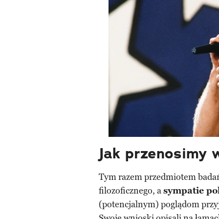
Jak przenosimy 
Tym razem przedmiotem badań 
filozoficznego, a
sympatie pol
(potencjalnym) poglądom przyjr
Swoje wnioski opisali na łam