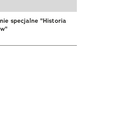
ie specjalne "Historia
ów"