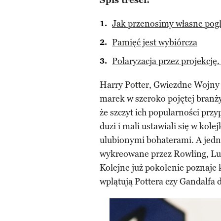
Spis treści:
Jak przenosimy własne pog
Pamięć jest wybiórcza
Polaryzacja przez projekcję.
Harry Potter, Gwiezdne Wojny i
marek w szeroko pojętej branż
że szczyt ich popularności przy
duzi i mali ustawiali się w kol
ulubionymi bohaterami. A jedna
wykreowane przez Rowling, Luca
Kolejne już pokolenie poznaje 
wplątują Pottera czy Gandalfa 