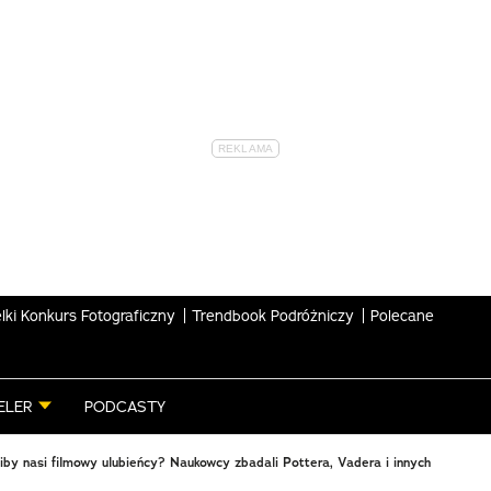
lki Konkurs Fotograficzny
Trendbook Podróżniczy
Polecane
ELER
PODCASTY
iby nasi filmowy ulubieńcy? Naukowcy zbadali Pottera, Vadera i innych