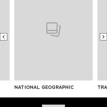
previous element
n
NATIONAL GEOGRAPHIC
TRA