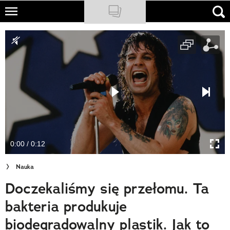
Skip
to
NATIONAL GEOGRAPHIC
main
content
TRAVELER
PODCASTY
Sklep
Newsletter
0:00 / 0:12
Cuda Polski
Nauka
Wielki Konkurs Fotograficzny
Doczekaliśmy się przełomu. Ta
Trendbook Podróżniczy
bakteria produkuje
Polecane
biodegradowalny plastik. Jak to