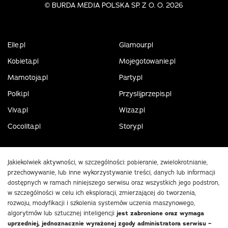
©
BURDA MEDIA POLSKA SP. Z O. O. 2026
Elle.pl
Glamour.pl
Kobieta.pl
Mojegotowanie.pl
Mamotoja.pl
Party.pl
Polki.pl
Przyslijprzepis.pl
Viva.pl
Wizaz.pl
Cocolita.pl
Story.pl
Jakiekolwiek aktywności, w szczególności: pobieranie, zwielokrotnianie,
przechowywanie, lub inne wykorzystywanie treści, danych lub informacji
dostępnych w ramach niniejszego serwisu oraz wszystkich jego podstron,
w szczególności w celu ich eksploracji, zmierzającej do tworzenia,
rozwoju, modyfikacji i szkolenia systemów uczenia maszynowego,
algorytmów lub sztucznej inteligencji
jest zabronione oraz wymaga
uprzedniej, jednoznacznie wyrażonej zgody administratora serwisu –