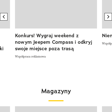
previous element
n
Konkurs! Wygraj weekend z
Niem
nowym Jeepem Compass i odkryj
Współp
ki
swoje miejsce poza trasą
Współpraca reklamowa
Magazyny