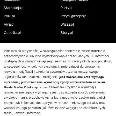
Mamotoja.pl
Party.pl
Polki.pl
Przyslijprzepis.pl
Viva.pl
Wizaz.pl
Cocolita.pl
Story.pl
Jakiekolwiek aktywności, w szczególności: pobieranie, zwielokrotnianie,
przechowywanie, lub inne wykorzystywanie treści, danych lub informacji
dostępnych w ramach niniejszego serwisu oraz wszystkich jego podstron,
w szczególności w celu ich eksploracji, zmierzającej do tworzenia,
rozwoju, modyfikacji i szkolenia systemów uczenia maszynowego,
algorytmów lub sztucznej inteligencji
jest zabronione oraz wymaga
uprzedniej, jednoznacznie wyrażonej zgody administratora serwisu –
Burda Media Polska sp. z o.o.
Obowiązek uzyskania wyraźnej i
jednoznacznej zgody wymagany jest bez względu sposób pobierania,
zwielokrotniania, przechowywania lub innego wykorzystywania treści,
danych lub informacji dostępnych w ramach niniejszego serwisu oraz
wszystkich jego podstron, jak również bez względu na charakter tych
treści, danych i informacji.