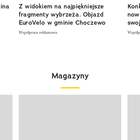
ina
Z widokiem na najpiękniejsze
Kon
fragmenty wybrzeża. Objazd
now
EuroVelo w gminie Choczewo
swoj
Współpraca reklamowa
Współp
Magazyny
Pokazywanie elementu 1 z 4