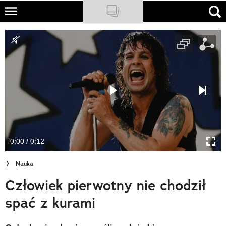
Skip
to
NATIONAL GEOGRAPHIC
main
content
TRAVELER
PODCASTY
Sklep
Newsletter
0:00 / 0:12
Cuda Polski
Nauka
Wielki Konkurs Fotograficzny
Człowiek pierwotny nie chodził
Trendbook Podróżniczy
spać z kurami
Polecane