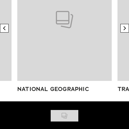
previous element
n
NATIONAL GEOGRAPHIC
TRA