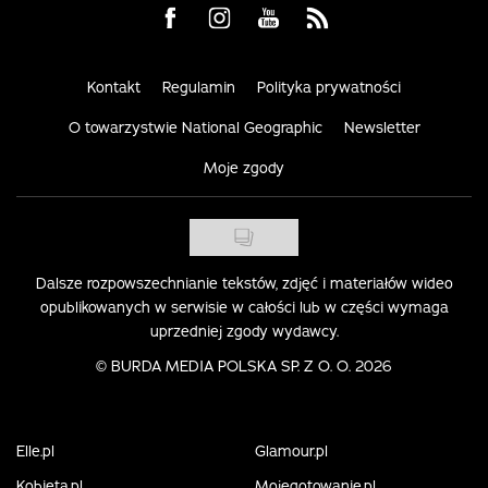
Visit us on Facebook
Visit us on Instagram
Visit us on Youtube
Visit us on Rss
Kontakt
Regulamin
Polityka prywatności
O towarzystwie National Geographic
Newsletter
Moje zgody
Dalsze rozpowszechnianie tekstów, zdjęć i materiałów wideo
opublikowanych w serwisie w całości lub w części wymaga
uprzedniej zgody wydawcy.
©
BURDA MEDIA POLSKA SP. Z O. O. 2026
Elle.pl
Glamour.pl
Kobieta.pl
Mojegotowanie.pl