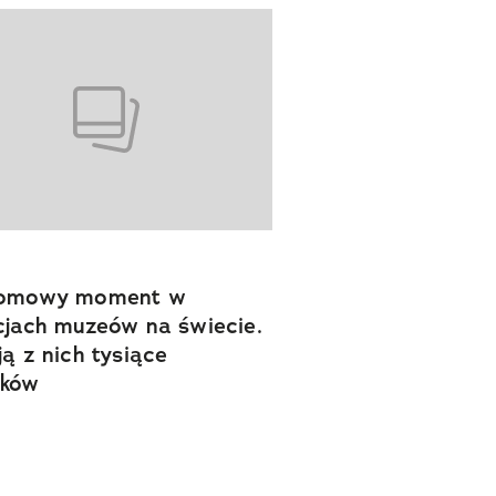
łomowy moment w
cjach muzeów na świecie.
ją z nich tysiące
tków