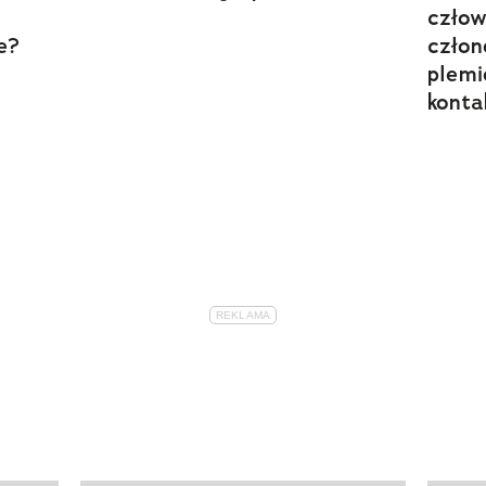
człow
e?
człon
plemi
konta