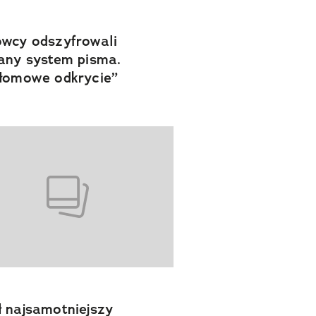
wcy odszyfrowali
any system pisma.
łomowe odkrycie”
 najsamotniejszy