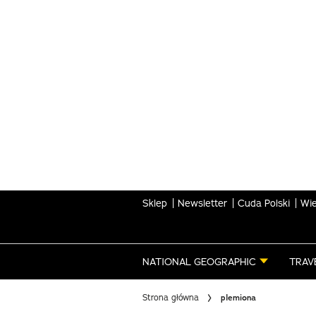
Skip
to
main
content
Sklep
Newsletter
Cuda Polski
Wie
NATIONAL GEOGRAPHIC
TRAV
Strona główna
plemiona