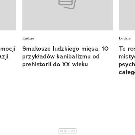
Ludzie
Ludzie
mocji
Smakosze ludzkiego mięsa. 10
Te ro
zji
przykładów kanibalizmu od
misty
prehistorii do XX wieku
psych
całeg