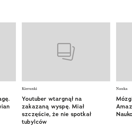
Kierunki
Nauka
agę.
Youtuber wtargnął na
Mózg
wian
zakazaną wyspę. Miał
Amazo
szczęście, że nie spotkał
Nauko
tubylców