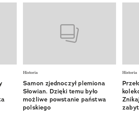
Historia
Historia
y
Samon zjednoczył plemiona
Prze
Słowian. Dzięki temu było
kolek
ta
możliwe powstanie państwa
Znika
polskiego
zaby