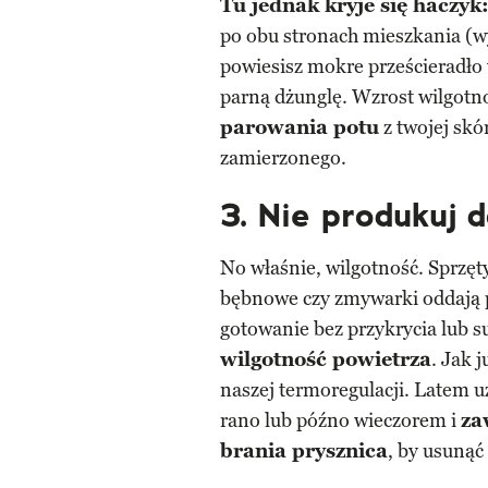
Tu jednak kryje się haczyk
po obu stronach mieszkania (wym
powiesisz mokre prześcieradło
parną dżunglę. Wzrost wilgotn
parowania potu
z twojej skó
zamierzonego.
3. Nie produkuj d
No właśnie, wilgotność. Sprzęty
bębnowe czy zmywarki oddają po
gotowanie bez przykrycia lub 
wilgotność powietrza
. Jak 
naszej termoregulacji. Latem u
rano lub późno wieczorem i
za
brania prysznica
, by usunąć