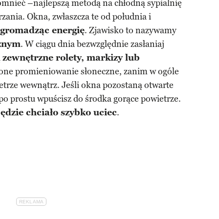
pomnieć –najlepszą metodą na chłodną sypialnię
rzania. Okna, zwłaszcza te od południa i
gromadząc energię
. Zjawisko to nazywamy
znym
. W ciągu dnia bezwzględnie zasłaniaj
ą
zewnętrzne rolety, markizy lub
ą one promieniowanie słoneczne, zanim w ogóle
ietrze wewnątrz. Jeśli okna pozostaną otwarte
po prostu wpuścisz do środka gorące powietrze.
będzie chciało szybko uciec
.