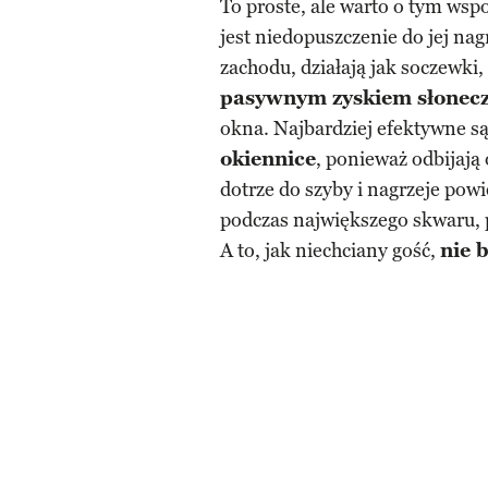
To proste, ale warto o tym ws
jest niedopuszczenie do jej nag
zachodu, działają jak soczewki,
pasywnym zyskiem słonec
okna. Najbardziej efektywne s
okiennice
, ponieważ odbijaj
dotrze do szyby i nagrzeje pow
podczas największego skwaru, 
A to, jak niechciany gość,
nie 