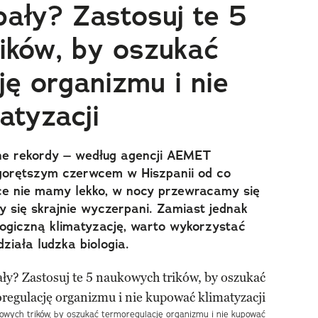
pały? Zastosuj te 5
ików, by oszukać
ję organizmu i nie
atyzacji
jne rekordy – według agencji AEMET
gorętszym czerwcem w Hiszpanii od co
sce nie mamy lekko, w nocy przewracamy się
y się skrajnie wyczerpani. Zamiast jednak
logiczną klimatyzację, warto wykorzystać
działa ludzka biologia.
kowych trików, by oszukać termoregulację organizmu i nie kupować