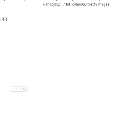
klimatyzacji / fot. cyano66/GettyImages
:30