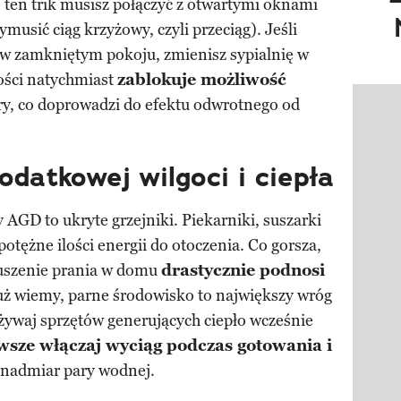
:
ten trik musisz połączyć z otwartymi oknami
usić ciąg krzyżowy, czyli przeciąg). Jeśli
 w zamkniętym pokoju, zmienisz sypialnię w
ości natychmiast
zablokuje możliwość
ry, co doprowadzi do efektu odwrotnego od
Pokazy
odatkowej wilgoci i ciepła
 AGD to ukryte grzejniki. Piekarniki, suszarki
tężne ilości energii do otoczenia. Co gorsza,
suszenie prania w domu
drastycznie podnosi
już wiemy, parne środowisko to największy wróg
żywaj sprzętów generujących ciepło wcześnie
wsze włączaj wyciąg podczas gotowania i
 nadmiar pary wodnej.