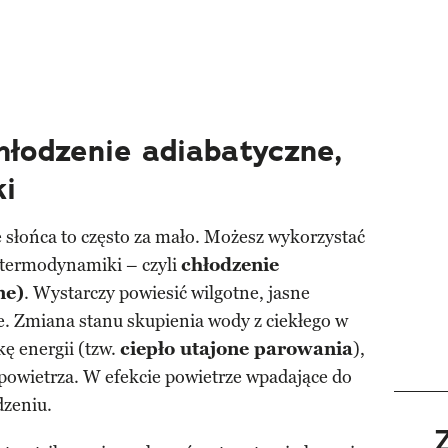
hłodzenie adiabatyczne,
ki
 słońca to często za mało. Możesz wykorzystać
termodynamiki – czyli
chłodzenie
ne)
. Wystarczy powiesić wilgotne, jasne
e. Zmiana stanu skupienia wody z ciekłego w
ę energii (tzw.
ciepło utajone parowania
),
powietrza. W efekcie powietrze wpadające do
dzeniu.