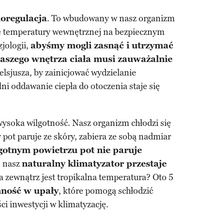
oregulacja
. To wbudowany w nasz organizm
ie temperatury wewnętrznej na bezpiecznym
jologii,
abyśmy mogli zasnąć i utrzymać
naszego wnętrza ciała musi zauważalnie
lsjusza, by zainicjować wydzielanie
ni oddawanie ciepła do otoczenia staje się
wysoka wilgotność. Nasz organizm chłodzi się
 pot paruje ze skóry, zabiera ze sobą nadmiar
gotnym powietrzu pot nie paruje
n nasz
naturalny klimatyzator przestaje
na zewnątrz jest tropikalna temperatura? Oto 5
nność w upały
, które pomogą schłodzić
i inwestycji w klimatyzację.