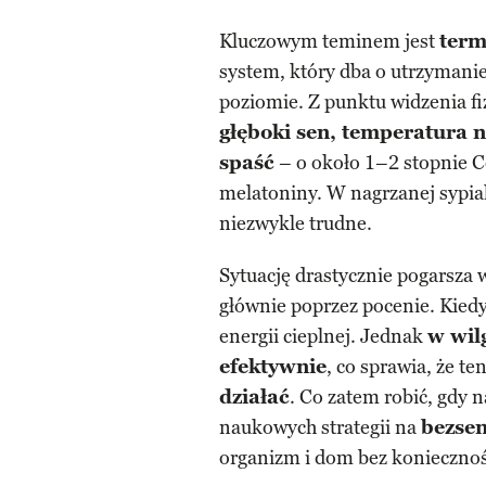
Kluczowym teminem jest
term
system, który dba o utrzyman
poziomie. Z punktu widzenia fiz
głęboki sen, temperatura 
spaść
– o około 1–2 stopnie Ce
melatoniny. W nagrzanej sypial
niezwykle trudne.
Sytuację drastycznie pogarsza 
głównie poprzez pocenie. Kiedy
energii cieplnej. Jednak
w wil
efektywnie
, co sprawia, że te
działać
. Co zatem robić, gdy 
naukowych strategii na
bezse
organizm i dom bez koniecznośc