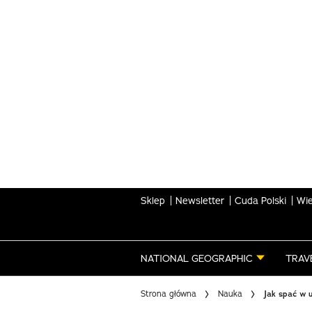
Skip
to
main
content
Sklep
Newsletter
Cuda Polski
Wie
NATIONAL GEOGRAPHIC
TRAV
Strona główna
Nauka
Jak spać w 