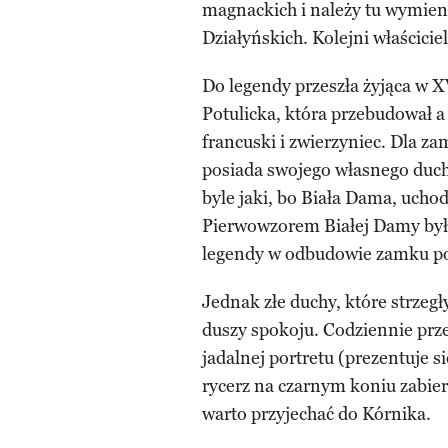
magnackich i należy tu wymien
Działyńskich. Kolejni właścici
Do legendy przeszła żyjąca w X
Potulicka, która przebudował a
francuski i zwierzyniec. Dla z
posiada swojego własnego ducha
byle jaki, bo Biała Dama, uchod
Pierwowzorem Białej Damy była
legendy w odbudowie zamku po
Jednak złe duchy, które strzegł
duszy spokoju. Codziennie prze
jadalnej portretu (prezentuje s
rycerz na czarnym koniu zabier
warto przyjechać do Kórnika.