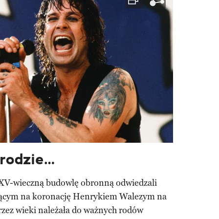
rodzie…
 XV-wieczną budowlę obronną odwiedzali
żającym na koronację Henrykiem Walezym na
rzez wieki należała do ważnych rodów