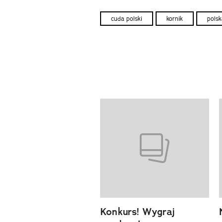
cuda polski
kornik
polsk
Pokazywanie elementów od 1 d
previous element
Konkurs! Wygraj