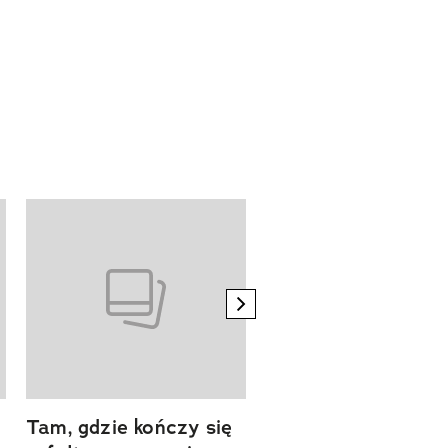
next element
Tam, gdzie kończy się
Szlakiem natury.