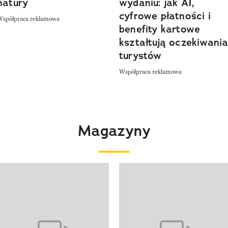
natury
wydaniu: jak AI,
cyfrowe płatności i
Współpraca reklamowa
benefity kartowe
kształtują oczekiwani
turystów
Współpraca reklamowa
Magazyny
 4 z 4