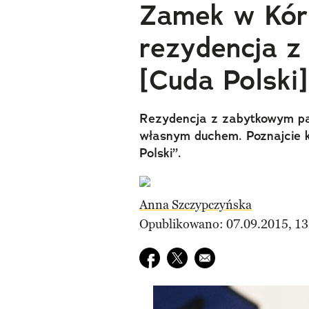
Zamek w Kór
rezydencja 
[Cuda Polski]
Rezydencja z zabytkowym par
własnym duchem. Poznajcie 
Polski”.
Anna Szczypczyńska
Opublikowano: 07.09.2015, 13
Udostępnij na facebook
Udostępnij na twitter
E-mail do przyjaciela