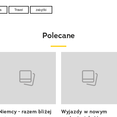
a
Travel
zabytki
Polecane
o 4 z 20
Niemcy - razem bliżej
Wyjazdy w nowym