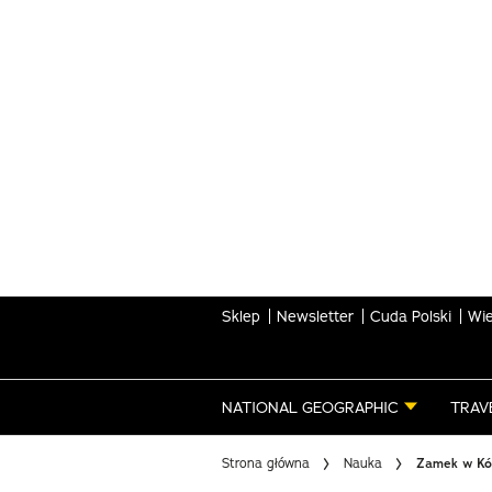
Skip
to
main
content
Sklep
Newsletter
Cuda Polski
Wie
NATIONAL GEOGRAPHIC
TRAV
Strona główna
Nauka
Zamek w Kór