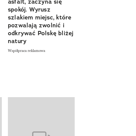
asfalt, zaczyna się
Sprawdź, czym
spokój. Wyrusz
zachwyca Turyngi
szlakiem miejsc, które
Współpraca reklamowa
a
pozwalają zwolnić i
odkrywać Polskę bliżej
natury
Współpraca reklamowa