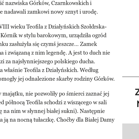
ić nazwiska Górków, Czarnkowskich i
ele nadawali zamkowi nowy sznyt i urodę.
VIII wieku Teofila z Działyńskich Szołdrska-
 Kórnik w stylu barokowym, urządziła ogród
amku zasłużyła się czymś jeszcze… Zamek
 i związaną z nim legendę. A jest to duch nie
zi za najsłynniejszego polskiego ducha.
 właśnie Teofila z Działyńskich. Według
mogły jej odnalezione skarby rodziny Górków.
y majątku, nie pozwoliły po śmierci zaznać jej
d północą Teofila schodzi z wiszącego w sali
ię na nim w słynnej białej sukni). Następnie
a ją na nocną tułaczkę. Choćby dla Białej Damy
Pokazy