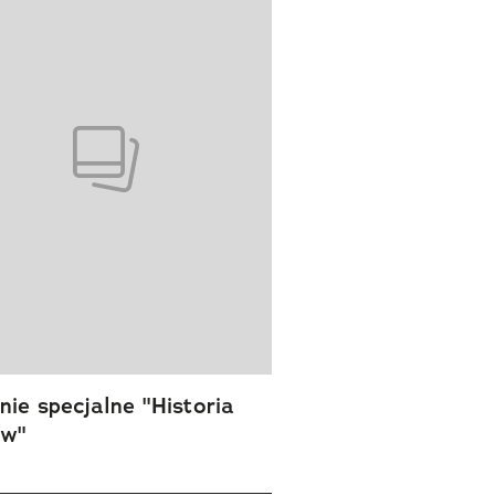
ie specjalne "Historia
ów"