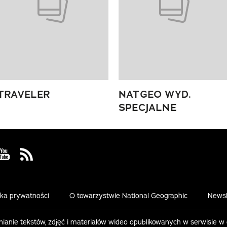
TRAVELER
NATGEO WYD.
SPECJALNE
 Facebook
us on Instagram
Visit us on Youtube
Visit us on Rss
yka prywatności
O towarzystwie National Geographic
Newsl
ianie tekstów, zdjęć i materiałów wideo opublikowanych w serwisie w