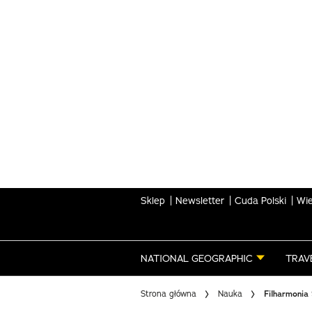
Skip
to
main
content
Sklep
Newsletter
Cuda Polski
Wie
NATIONAL GEOGRAPHIC
TRAV
Strona główna
Nauka
Filharmonia