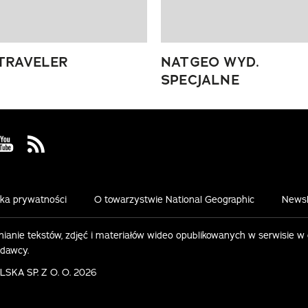
TRAVELER
NATGEO WYD.
SPECJALNE
 Facebook
us on Instagram
Visit us on Youtube
Visit us on Rss
yka prywatności
O towarzystwie National Geographic
Newsl
ianie tekstów, zdjęć i materiałów wideo opublikowanych w serwisie w
ydawcy.
KA SP. Z O. O. 2026