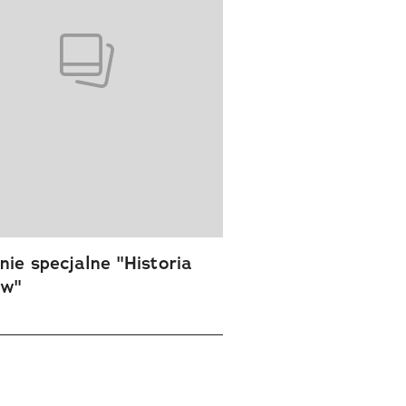
ie specjalne "Historia
ów"