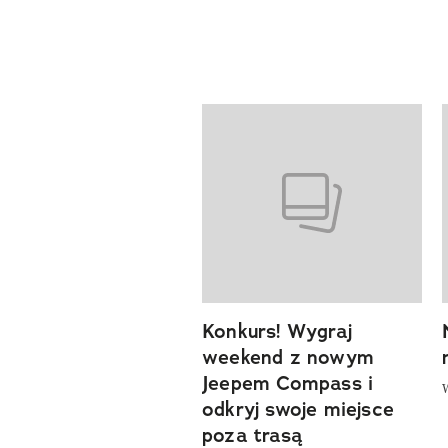
Pokazywanie elementów od 1 d
previous element
Konkurs! Wygraj
weekend z nowym
Jeepem Compass i
odkryj swoje miejsce
poza trasą