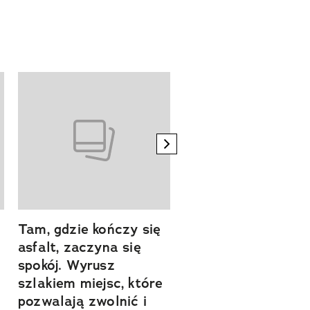
next element
Tam, gdzie kończy się
Szlakiem natury.
asfalt, zaczyna się
Sprawdź, czym
spokój. Wyrusz
zachwyca Turyngi
szlakiem miejsc, które
Współpraca reklamowa
a
pozwalają zwolnić i