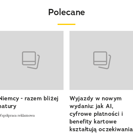
Polecane
o 4 z 20
Niemcy - razem bliżej
Wyjazdy w nowym
natury
wydaniu: jak AI,
cyfrowe płatności i
Współpraca reklamowa
benefity kartowe
kształtują oczekiwani