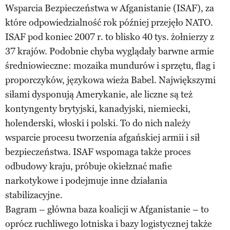
Wsparcia Bezpieczeństwa w Afganistanie (ISAF), za
które odpowiedzialność rok później przejęło NATO.
ISAF pod koniec 2007 r. to blisko 40 tys. żołnierzy z
37 krajów. Podobnie chyba wyglądały barwne armie
średniowieczne: mozaika mundurów i sprzętu, flag i
proporczyków, językowa wieża Babel. Największymi
siłami dysponują Amerykanie, ale liczne są też
kontyngenty brytyjski, kanadyjski, niemiecki,
holenderski, włoski i polski. To do nich należy
wsparcie procesu tworzenia afgańskiej armii i sił
bezpieczeństwa. ISAF wspomaga także proces
odbudowy kraju, próbuje okiełznać mafie
narkotykowe i podejmuje inne działania
stabilizacyjne.
Bagram – główna baza koalicji w Afganistanie – to
oprócz ruchliwego lotniska i bazy logistycznej także