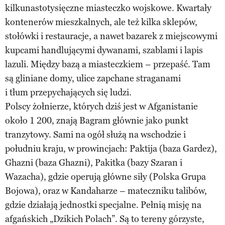
kilkunastotysięczne miasteczko wojskowe. Kwartały
kontenerów mieszkalnych, ale też kilka sklepów,
stołówki i restauracje, a nawet bazarek z miejscowymi
kupcami handlującymi dywanami, szablami i lapis
lazuli. Między bazą a miasteczkiem – przepaść. Tam
są gliniane domy, ulice zapchane straganami
i tłum przepychających się ludzi.
Polscy żołnierze, których dziś jest w Afganistanie
około 1 200, znają Bagram głównie jako punkt
tranzytowy. Sami na ogół służą na wschodzie i
południu kraju, w prowincjach: Paktija (baza Gardez),
Ghazni (baza Ghazni), Pakitka (bazy Szaran i
Wazacha), gdzie operują główne siły (Polska Grupa
Bojowa), oraz w Kandaharze – mateczniku talibów,
gdzie działają jednostki specjalne. Pełnią misję na
afgańskich „Dzikich Polach”. Są to tereny górzyste,