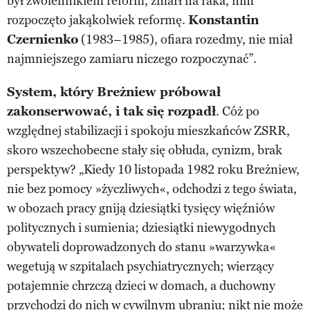
był zwolennikiem reform, zmarł na raka, nim
rozpoczęto jakąkolwiek reformę.
Konstantin
Czernienko
(1983–1985), ofiara rozedmy, nie miał
najmniejszego zamiaru niczego rozpoczynać”.
System, który Breżniew próbował
zakonserwować, i tak się rozpadł
. Cóż po
względnej stabilizacji i spokoju mieszkańców ZSRR,
skoro wszechobecne stały się obłuda, cynizm, brak
perspektyw? „Kiedy 10 listopada 1982 roku Breżniew,
nie bez pomocy »życzliwych«, odchodzi z tego świata,
w obozach pracy gniją dziesiątki tysięcy więźniów
politycznych i sumienia; dziesiątki niewygodnych
obywateli doprowadzonych do stanu »warzywka«
wegetują w szpitalach psychiatrycznych; wierzący
potajemnie chrzczą dzieci w domach, a duchowny
przychodzi do nich w cywilnym ubraniu; nikt nie może