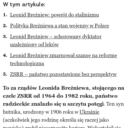
W tym artykule:
Leonid Breżniew: powrót do stalinizmu
Polityka Breżniewa a stan wojenny w Polsce
Leonid Breżniew – schorowany dyktator
uzależniony od leków
Leonid Breżniew zmarnował szansę na reformę
technologiczną
ZSRR – państwo pozostawione bez perspektyw
To za rządów Leonida Breżniewa, stojącego na
czele ZSRR od 1964 do 1982 roku, państwo
radzieckie znalazło się u szczytu potęgi
. Ten syn
hutnika, urodzony w 1906 roku w
Ukrainie
(aczkolwiek jego rodzinę określa się raczej jako
rosyjską) zrobił niesamowitą karierę. Wykształcił się,