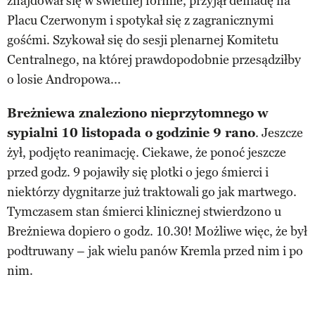
znajdował się w świetnej formie, przyjął defiladę na
Placu Czerwonym i spotykał się z zagranicznymi
gośćmi. Szykował się do sesji plenarnej Komitetu
Centralnego, na której prawdopodobnie przesądziłby
o losie Andropowa...
Breżniewa znaleziono nieprzytomnego w
sypialni 10 listopada o godzinie 9 rano
. Jeszcze
żył, podjęto reanimację. Ciekawe, że ponoć jeszcze
przed godz. 9 pojawiły się plotki o jego śmierci i
niektórzy dygnitarze już traktowali go jak martwego.
Tymczasem stan śmierci klinicznej stwierdzono u
Breżniewa dopiero o godz. 10.30! Możliwe więc, że był
podtruwany – jak wielu panów Kremla przed nim i po
nim.