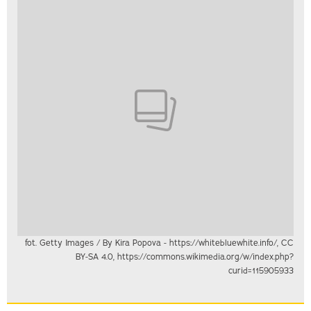
fot. Getty Images / By Kira Popova - https://whitebluewhite.info/, CC
BY-SA 4.0, https://commons.wikimedia.org/w/index.php?
curid=115905933