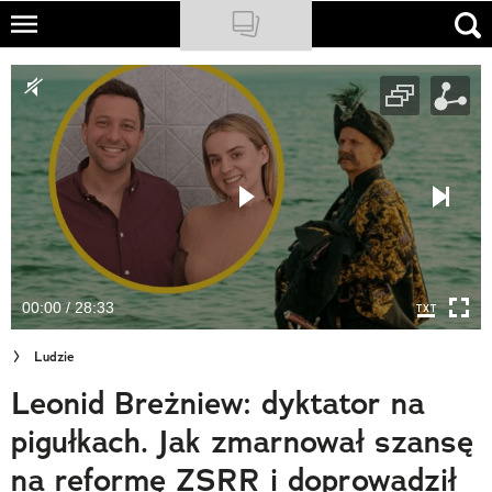
Skip
to
NATIONAL GEOGRAPHIC
main
content
TRAVELER
PODCASTY
Sklep
Newsletter
00:00 / 28:33
Cuda Polski
Ludzie
Wielki Konkurs Fotograficzny
Leonid Breżniew: dyktator na
Trendbook Podróżniczy
pigułkach. Jak zmarnował szansę
Polecane
na reformę ZSRR i doprowadził