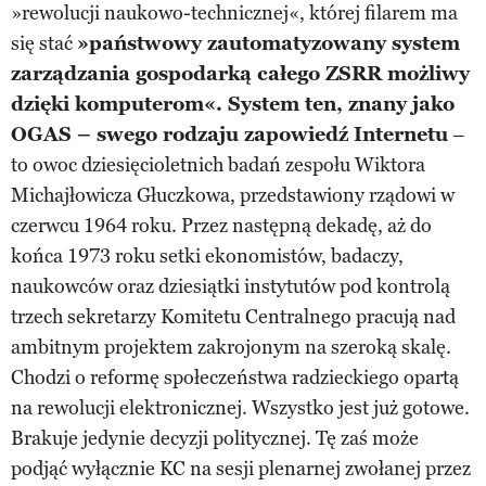
»rewolucji naukowo-technicznej«, której filarem ma
się stać
»państwowy zautomatyzowany system
zarządzania gospodarką całego ZSRR możliwy
dzięki komputerom«. System ten, znany jako
OGAS – swego rodzaju zapowiedź Internetu
–
to owoc dziesięcioletnich badań zespołu Wiktora
Michajłowicza Głuczkowa, przedstawiony rządowi w
czerwcu 1964 roku. Przez następną dekadę, aż do
końca 1973 roku setki ekonomistów, badaczy,
naukowców oraz dziesiątki instytutów pod kontrolą
trzech sekretarzy Komitetu Centralnego pracują nad
ambitnym projektem zakrojonym na szeroką skalę.
Chodzi o reformę społeczeństwa radzieckiego opartą
na rewolucji elektronicznej. Wszystko jest już gotowe.
Brakuje jedynie decyzji politycznej. Tę zaś może
podjąć wyłącznie KC na sesji plenarnej zwołanej przez