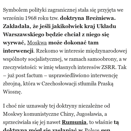
Symbolem polityki zagranicznej stała się przyjęta we
wrześniu 1968 roku tzw.
doktryna Breżniewa.
Zakładała, że jeśli jakikolwiek kraj Układu
Warszawskiego będzie chciał z niego się
wyrwać,
Moskwa
może dokonać tam
interwencji
. Rzekomo w interesie międzynarodowej
wspólnoty socjalistycznej, w ramach samoobrony, a w
rzeczywistości: w imię własnych interesów ZSRR. Tak
– już post factum – usprawiedliwiono interwencję
zbrojną, która w Czechosłowacji stłumiła Praską
Wiosnę.
I choć nie uznawały tej doktryny niezależne od
Moskwy komunistyczne Chiny, Jugosławia, a
sprzeciwiała się jej nawet
Rumunia
, to właśnie
tą
doktryną mógł się zasłaniać w
Polsce
gen.