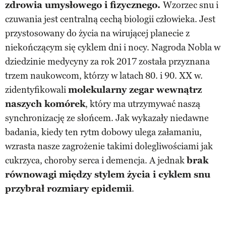
zdrowia umysłowego i fizycznego.
Wzorzec snu i
czuwania jest centralną cechą biologii człowieka. Jest
przystosowany do życia na wirującej planecie z
niekończącym się cyklem dni i nocy. Nagroda Nobla w
dziedzinie medycyny za rok 2017 została przyznana
trzem naukowcom, którzy w latach 80. i 90. XX w.
zidentyfikowali
molekularny zegar wewnątrz
naszych komórek
, który ma utrzymywać naszą
synchronizację ze słońcem. Jak wykazały niedawne
badania, kiedy ten rytm dobowy ulega załamaniu,
wzrasta nasze zagrożenie takimi dolegliwościami jak
cukrzyca, choroby serca i demencja. A jednak
brak
równowagi między stylem życia i cyklem snu
przybrał rozmiary epidemii
.