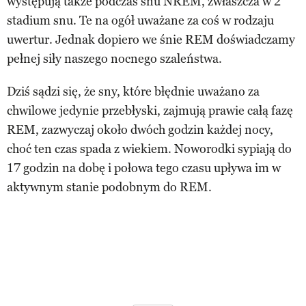
występują także podczas snu NREM, zwłaszcza w 2
stadium snu. Te na ogół uważane za coś w rodzaju
uwertur. Jednak dopiero we śnie REM doświadczamy
pełnej siły naszego nocnego szaleństwa.
Dziś sądzi się, że sny, które błędnie uważano za
chwilowe jedynie przebłyski, zajmują prawie całą fazę
REM, zazwyczaj około dwóch godzin każdej nocy,
choć ten czas spada z wiekiem. Noworodki sypiają do
17 godzin na dobę i połowa tego czasu upływa im w
aktywnym stanie podobnym do REM.