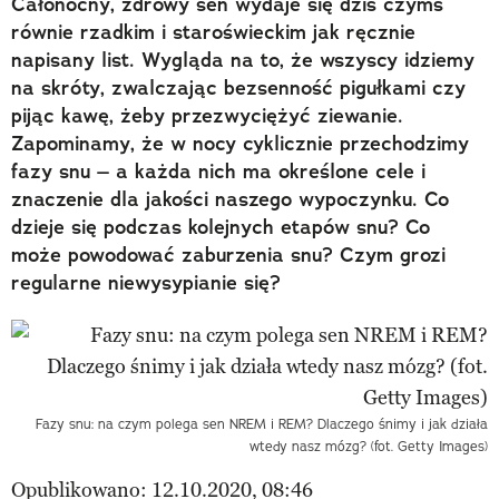
Całonocny, zdrowy sen wydaje się dziś czymś
równie rzadkim i staroświeckim jak ręcznie
napisany list. Wygląda na to, że wszyscy idziemy
na skróty, zwalczając bezsenność pigułkami czy
pijąc kawę, żeby przezwyciężyć ziewanie.
Zapominamy, że w nocy cyklicznie przechodzimy
fazy snu – a każda nich ma określone cele i
znaczenie dla jakości naszego wypoczynku. Co
dzieje się podczas kolejnych etapów snu? Co
może powodować zaburzenia snu? Czym grozi
regularne niewysypianie się?
Fazy snu: na czym polega sen NREM i REM? Dlaczego śnimy i jak działa
wtedy nasz mózg? (fot. Getty Images)
Opublikowano: 12.10.2020, 08:46