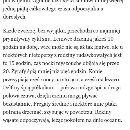
podwojeniu. Ogólnie faza REM stanowi mniej więcej
jedną piątą całkowitego czasu odpoczynku u
dorosłych.
Każde zwierzę, bez wyjątku, przechodzi co najmniej
prymitywny cykl snu. Leniwce drzemią jakieś 10
godzin na dobę, więc może nie są aż tak leniwe, ale u
niektórych nietoperzy z rodziny rudawkowatych jest
to 15 godzin, zaś nocki myszouche obijają się przez
20. Żyrafy śpią mniej niż pięć godzin. Konie
przesypiają część nocy na stojąco, a część na leżąco.
Delfiny śpią półkulami – połowa mózgu śpi, a druga
połowa czuwa, dzięki czemu mogą pływać
bezustannie. Fregaty średnie i niektóre inne ptaki
potrafią drzemać, szybując w powietrzu. Rekiny
wąsate odpoczywają, leżąc pokotem na dnie oceanu.