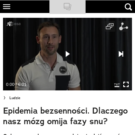
Skip
to
NATIONAL GEOGRAPHIC
main
content
TRAVELER
PODCASTY
Sklep
Newsletter
0:00 / 6:01
Cuda Polski
Ludzie
Wielki Konkurs Fotograficzny
Epidemia bezsenności. Dlaczego
Trendbook Podróżniczy
nasz mózg omija fazy snu?
Polecane