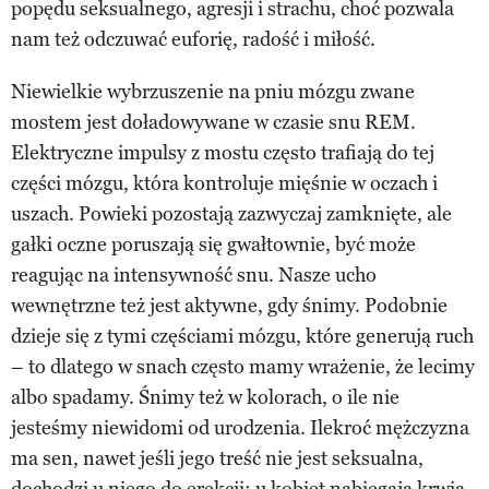
popędu seksualnego, agresji i strachu, choć pozwala
nam też odczuwać euforię, radość i miłość.
Niewielkie wybrzuszenie na pniu mózgu zwane
mostem jest doładowywane w czasie snu REM.
Elektryczne impulsy z mostu często trafiają do tej
części mózgu, która kontroluje mięśnie w oczach i
uszach. Powieki pozostają zazwyczaj zamknięte, ale
gałki oczne poruszają się gwałtownie, być może
reagując na intensywność snu. Nasze ucho
wewnętrzne też jest aktywne, gdy śnimy. Podobnie
dzieje się z tymi częściami mózgu, które generują ruch
– to dlatego w snach często mamy wrażenie, że lecimy
albo spadamy. Śnimy też w kolorach, o ile nie
jesteśmy niewidomi od urodzenia. Ilekroć mężczyzna
ma sen, nawet jeśli jego treść nie jest seksualna,
dochodzi u niego do erekcji; u kobiet nabiegają krwią