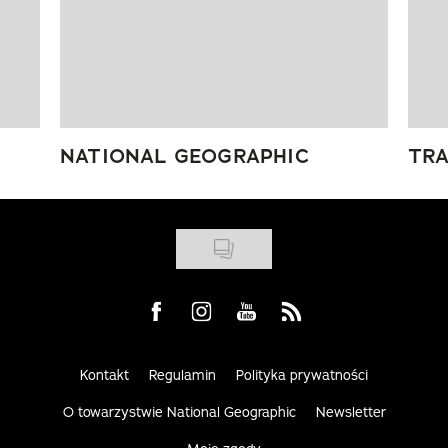
NATIONAL GEOGRAPHIC
TRA
Visit us on Facebook
Visit us on Instagram
Visit us on Youtube
Visit us on Rss
Kontakt
Regulamin
Polityka prywatności
O towarzystwie National Geographic
Newsletter