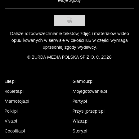
Moje zgody
Dalsze rozpowszechnianie tekstów, zdjęć i materiałów wideo
opublikowanych w serwisie w całości lub w części wymaga
uprzedniej zgody wydawcy.
©
BURDA MEDIA POLSKA SP. Z O. O. 2026
Elle.pl
Glamour.pl
Kobieta.pl
Mojegotowanie.pl
Mamotoja.pl
Party.pl
Polki.pl
Przyslijprzepis.pl
Viva.pl
Wizaz.pl
Cocolita.pl
Story.pl