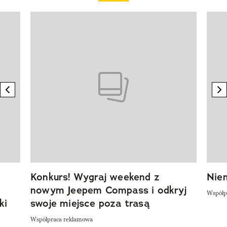
Pokazywanie elementu 1 z 20
previous element
n
Konkurs! Wygraj weekend z
Niem
nowym Jeepem Compass i odkryj
Współp
ki
swoje miejsce poza trasą
Współpraca reklamowa