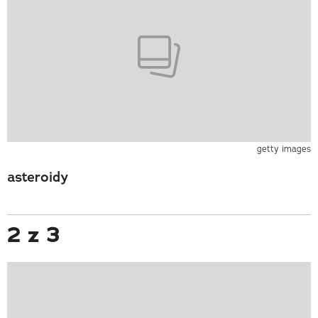
getty images
asteroidy
2 z 3