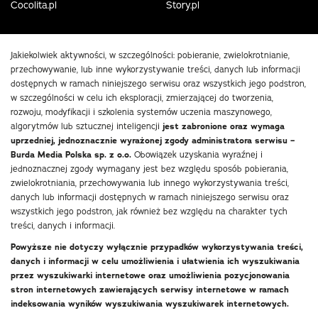
Cocolita.pl
Story.pl
Jakiekolwiek aktywności, w szczególności: pobieranie, zwielokrotnianie,
przechowywanie, lub inne wykorzystywanie treści, danych lub informacji
dostępnych w ramach niniejszego serwisu oraz wszystkich jego podstron,
w szczególności w celu ich eksploracji, zmierzającej do tworzenia,
rozwoju, modyfikacji i szkolenia systemów uczenia maszynowego,
algorytmów lub sztucznej inteligencji
jest zabronione oraz wymaga
uprzedniej, jednoznacznie wyrażonej zgody administratora serwisu –
Burda Media Polska sp. z o.o.
Obowiązek uzyskania wyraźnej i
jednoznacznej zgody wymagany jest bez względu sposób pobierania,
zwielokrotniania, przechowywania lub innego wykorzystywania treści,
danych lub informacji dostępnych w ramach niniejszego serwisu oraz
wszystkich jego podstron, jak również bez względu na charakter tych
treści, danych i informacji.
Powyższe nie dotyczy wyłącznie przypadków wykorzystywania treści,
danych i informacji w celu umożliwienia i ułatwienia ich wyszukiwania
przez wyszukiwarki internetowe oraz umożliwienia pozycjonowania
stron internetowych zawierających serwisy internetowe w ramach
indeksowania wyników wyszukiwania wyszukiwarek internetowych.