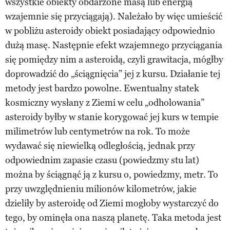
wszystkie obiekty obdarzone masą lub energią
wzajemnie się przyciągają). Należało by więc umieścić
w pobliżu asteroidy obiekt posiadający odpowiednio
dużą masę. Następnie efekt wzajemnego przyciągania
się pomiędzy nim a asteroidą, czyli grawitacja, mógłby
doprowadzić do „ściągnięcia” jej z kursu. Działanie tej
metody jest bardzo powolne. Ewentualny statek
kosmiczny wysłany z Ziemi w celu „odholowania”
asteroidy byłby w stanie korygować jej kurs w tempie
milimetrów lub centymetrów na rok. To może
wydawać się niewielką odległością, jednak przy
odpowiednim zapasie czasu (powiedzmy stu lat)
można by ściągnąć ją z kursu o, powiedzmy, metr. To
przy uwzględnieniu milionów kilometrów, jakie
dzieliły by asteroidę od Ziemi mogłoby wystarczyć do
tego, by ominęła ona naszą planetę. Taka metoda jest