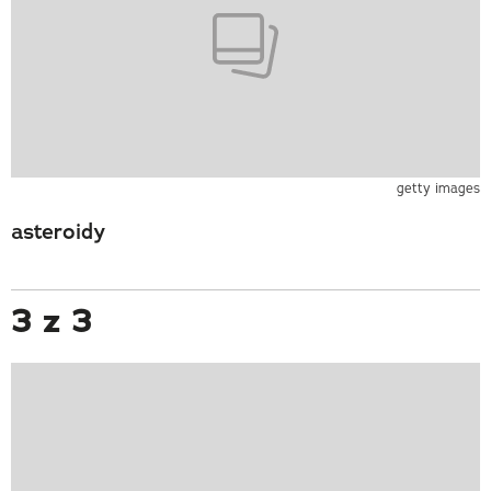
getty images
asteroidy
3 z 3