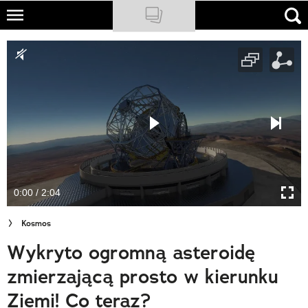
Skip
to
NATIONAL GEOGRAPHIC
main
content
TRAVELER
PODCASTY
Sklep
Newsletter
0:00 / 2:04
Cuda Polski
Kosmos
Wielki Konkurs Fotograficzny
Wykryto ogromną asteroidę
Trendbook Podróżniczy
zmierzającą prosto w kierunku
Polecane
Ziemi! Co teraz?