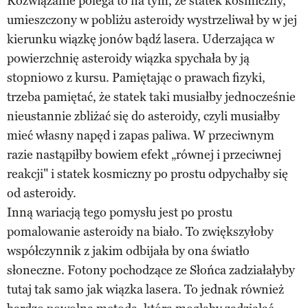
Rozwiązanie polega to na tym, że statek kosmiczny,
umieszczony w pobliżu asteroidy wystrzeliwał by w jej
kierunku wiązkę jonów bądź lasera. Uderzająca w
powierzchnię asteroidy wiązka spychała by ją
stopniowo z kursu. Pamiętając o prawach fizyki,
trzeba pamiętać, że statek taki musiałby jednocześnie
nieustannie zbliżać się do asteroidy, czyli musiałby
mieć własny napęd i zapas paliwa. W przeciwnym
razie nastąpiłby bowiem efekt „równej i przeciwnej
reakcji" i statek kosmiczny po prostu odpychałby się
od asteroidy.
Inną wariacją tego pomysłu jest po prostu
pomalowanie asteroidy na biało. To zwiększyłoby
współczynnik z jakim odbijała by ona światło
słoneczne. Fotony pochodzące ze Słońca zadziałałyby
tutaj tak samo jak wiązka lasera. To jednak również