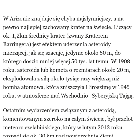
W Arizonie znajduje się chyba najsłynniejszy, a na
pewno najlepiej zachowany krater na świecie. Liczący
ok. 1,2km średnicy krater (zwany Kraterem
Barringera) jest efektem uderzenia asteroidy
mierzącej, jak się szacuje, jedynie około 50 m, do
którego doszło mniej więcej 50 tys. lat temu. W 1908
roku, asteroida lub kometa o rozmiarach około 20 m,
eksplodowała z siłą około tysiąc razy większą niż
bomba atomowa, która zniszczyła Hiroszimę w 1945
roku, w atmosferze nad Wschodnio–Syberyjską Tajgą.
Ostatnim wydarzeniem związanym z asteroidą,
komentowanym szeroko na całym świecie, był przelot
meteoru czelabińskiego, który w lutym 2013 roku
rozpadł się ok. 30 km nad powierzchnią Ziemi.