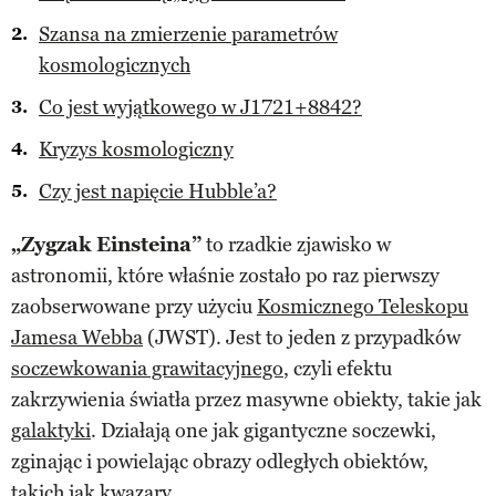
Szansa na zmierzenie parametrów
kosmologicznych
Co jest wyjątkowego w J1721+8842?
Kryzys kosmologiczny
Czy jest napięcie Hubble’a?
„Zygzak Einsteina”
to rzadkie zjawisko w
astronomii, które właśnie zostało po raz pierwszy
zaobserwowane przy użyciu
Kosmicznego Teleskopu
Jamesa Webba
(JWST). Jest to jeden z przypadków
soczewkowania grawitacyjnego
, czyli efektu
zakrzywienia światła przez masywne obiekty, takie jak
galaktyki
. Działają one jak gigantyczne soczewki,
zginając i powielając obrazy odległych obiektów,
takich jak
kwazary
.