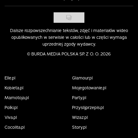
Dalsze rozpowszechnianie tekstów, zdjęć i materiałów wideo
opublikowanych w serwisie w całości lub w części wymaga
uprzedniej zgody wydawcy.
©
BURDA MEDIA POLSKA SP. Z O. O. 2026
Elle.pl
Glamour.pl
Kobieta.pl
Mojegotowanie.pl
Mamotoja.pl
Party.pl
Polki.pl
Przyslijprzepis.pl
Viva.pl
Wizaz.pl
Cocolita.pl
Story.pl