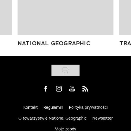
NATIONAL GEOGRAPHIC
TRA
Visit us on Facebook
Visit us on Instagram
Visit us on Youtube
Visit us on Rss
Kontakt
Regulamin
Polityka prywatności
O towarzystwie National Geographic
Newsletter
Moje zgody