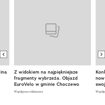
Pokazywanie elementu 1 z 20
previous element
n
ina
Z widokiem na najpiękniejsze
Kon
fragmenty wybrzeża. Objazd
now
EuroVelo w gminie Choczewo
swoj
Współpraca reklamowa
Współp