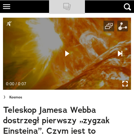
Skip
to
NATIONAL GEOGRAPHIC
main
content
TRAVELER
PODCASTY
Sklep
Newsletter
0:00 / 0:07
Cuda Polski
Kosmos
Wielki Konkurs Fotograficzny
Teleskop Jamesa Webba
Trendbook Podróżniczy
dostrzegł pierwszy „zygzak
Polecane
Einsteina”. Czym jest to