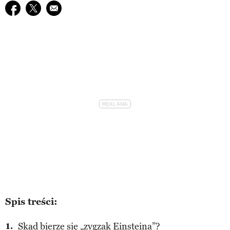
Udostępnij na facebook
Udostępnij na twitter
E-mail do przyjaciela
Spis treści:
Skąd bierze się „zygzak Einsteina”?