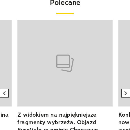
Polecane
Pokazywanie elementu 1 z 20
previous element
n
ina
Z widokiem na najpiękniejsze
Kon
fragmenty wybrzeża. Objazd
now
EuroVelo w gminie Choczewo
swoj