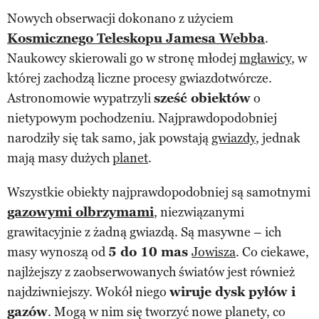
Nowych obserwacji dokonano z użyciem
Kosmicznego Teleskopu Jamesa Webba
.
Naukowcy skierowali go w stronę młodej
mgławicy
, w
której zachodzą liczne procesy gwiazdotwórcze.
Astronomowie wypatrzyli
sześć obiektów
o
nietypowym pochodzeniu. Najprawdopodobniej
narodziły się tak samo, jak powstają
gwiazdy
, jednak
mają masy dużych
planet
.
Wszystkie obiekty najprawdopodobniej są samotnymi
gazowymi olbrzymami
, niezwiązanymi
grawitacyjnie z żadną gwiazdą. Są masywne – ich
masy wynoszą od
5 do 10 mas
Jowisza
. Co ciekawe,
najlżejszy z zaobserwowanych światów jest również
najdziwniejszy. Wokół niego
wiruje dysk pyłów i
gazów
. Mogą w nim się tworzyć nowe planety, co