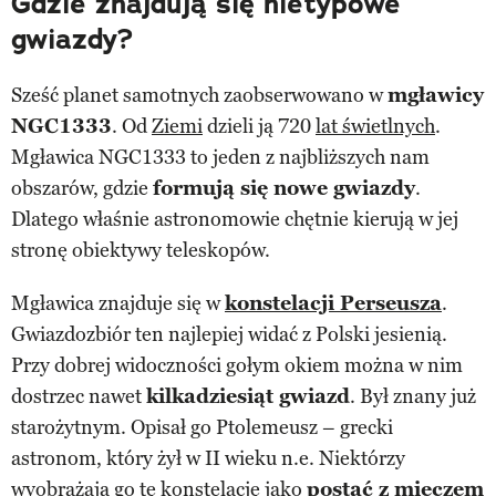
Gdzie znajdują się nietypowe
gwiazdy?
Sześć planet samotnych zaobserwowano w
mgławicy
NGC1333
. Od
Ziemi
dzieli ją 720
lat świetlnych
.
Mgławica NGC1333 to jeden z najbliższych nam
obszarów, gdzie
formują się nowe gwiazdy
.
Dlatego właśnie astronomowie chętnie kierują w jej
stronę obiektywy teleskopów.
Mgławica znajduje się w
konstelacji Perseusza
.
Gwiazdozbiór ten najlepiej widać z Polski jesienią.
Przy dobrej widoczności gołym okiem można w nim
dostrzec nawet
kilkadziesiąt gwiazd
. Był znany już
starożytnym. Opisał go Ptolemeusz – grecki
astronom, który żył w II wieku n.e. Niektórzy
wyobrażają go tę konstelację jako
postać z mieczem