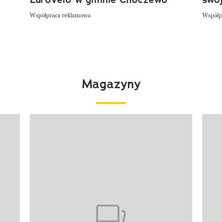
Współpraca reklamowa
Współp
Magazyny
Pokazywanie elementu 1 z 4