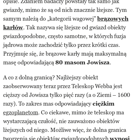
opisie. Zdaniem badaczy powstały tak samo jak
gwiazdy, mimo że są od nich znacznie lżejsze. Tym
samym należą do „kategorii wagowej”
brązowych
karłów
. Tak nazywa się lżejsze od gwiazd obiekty
gwiazdopodobne, często samotne, w których fuzja
jądrowa może zachodzić tylko przez krótki czas.
Przyjmuje się, że brązowe karły mają maksymalną
masę odpowiadającą
80 masom Jowisza
.
A co z dolną granicą? Najlżejszy obiekt
zaobserwowany teraz przez Teleskop Webba jest
cięższy od Jowisza tylko pięć razy (a o Ziemi – 1600
razy). To zakres mas odpowiadający
ciężkim
egzoplanetom
. Co ciekawe, mimo że teleskop ma
wystarczającą czułość, nie zauważono obiektów
lżejszych od niego. Możliwe więc, że dolna granica
tworzenia się obiektów gwiazdopodobnych
wynosi