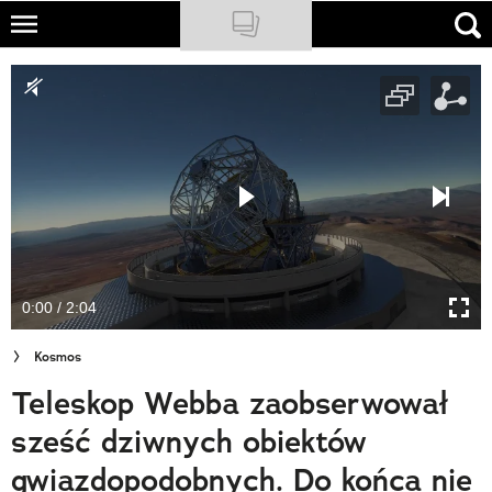
Skip
to
NATIONAL GEOGRAPHIC
main
content
TRAVELER
PODCASTY
Sklep
Newsletter
0:00 / 2:04
Cuda Polski
Kosmos
Wielki Konkurs Fotograficzny
Teleskop Webba zaobserwował
Trendbook Podróżniczy
sześć dziwnych obiektów
Polecane
gwiazdopodobnych. Do końca nie