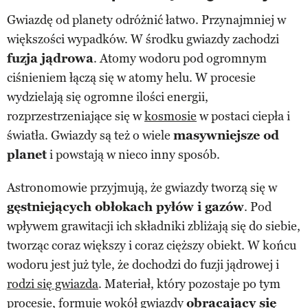
Gwiazdę od planety odróżnić łatwo. Przynajmniej w
większości wypadków. W środku gwiazdy zachodzi
fuzja jądrowa
. Atomy wodoru pod ogromnym
ciśnieniem łączą się w atomy helu. W procesie
wydzielają się ogromne ilości energii,
rozprzestrzeniające się w
kosmosie
w postaci ciepła i
światła. Gwiazdy są też o wiele
masywniejsze od
planet
i powstają w nieco inny sposób.
Astronomowie przyjmują, że gwiazdy tworzą się w
gęstniejących obłokach pyłów i gazów
. Pod
wpływem grawitacji ich składniki zbliżają się do siebie,
tworząc coraz większy i coraz cięższy obiekt. W końcu
wodoru jest już tyle, że dochodzi do fuzji jądrowej i
rodzi się gwiazda
. Materiał, który pozostaje po tym
procesie, formuje wokół gwiazdy
obracający się