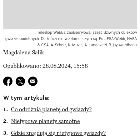
Teleskop Webba zaobserwował sześć dziwnych obiektów
gwiazdopodobnych. Do końca nie wiadomo, czym są. Fot. ESA/Webb, NASA
& CSA, A. Scholz, K. Muzic, A. Langeveld, R. Jayawardhana
Magdalena Salik
Opublikowano: 28.08.2024, 15:58
Udostępnij na facebook
Udostępnij na twitter
E-mail do przyjaciela
W tym artykule:
Co odróżnia planetę od gwiazdy?
Nietypowe planety samotne
Gdzie znajdują się nietypowe gwiazdy?