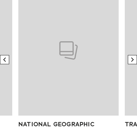
previous element
n
NATIONAL GEOGRAPHIC
TRA