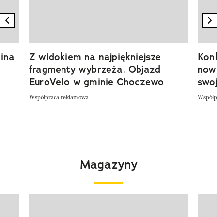
previous element
n
ina
Z widokiem na najpiękniejsze
Kon
fragmenty wybrzeża. Objazd
now
EuroVelo w gminie Choczewo
swoj
Współpraca reklamowa
Współp
Magazyny
Pokazywanie elementu 1 z 4