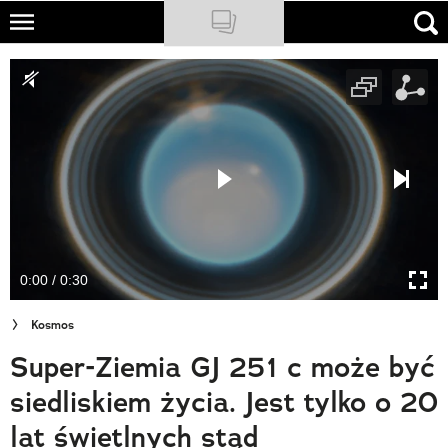
Skip
to
NATIONAL GEOGRAPHIC
main
content
TRAVELER
PODCASTY
Sklep
Newsletter
0:00 / 0:30
Cuda Polski
Kosmos
Wielki Konkurs Fotograficzny
Super-Ziemia GJ 251 c może być
Trendbook Podróżniczy
siedliskiem życia. Jest tylko o 20
Polecane
lat świetlnych stąd