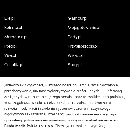
Elle.pl
Glamour.pl
Kobieta.pl
Mojegotowanie.pl
Mamotoja.pl
Party.pl
Polki.pl
Przyslijprzepis.pl
Viva.pl
Wizaz.pl
Cocolita.pl
Story.pl
Jakiekolwiek aktywności, w szczególności: pobieranie, zwielokrotnianie,
przechowywanie, lub inne wykorzystywanie treści, danych lub informacji
dostępnych w ramach niniejszego serwisu oraz wszystkich jego podstron,
w szczególności w celu ich eksploracji, zmierzającej do tworzenia,
rozwoju, modyfikacji i szkolenia systemów uczenia maszynowego,
algorytmów lub sztucznej inteligencji
jest zabronione oraz wymaga
uprzedniej, jednoznacznie wyrażonej zgody administratora serwisu –
Burda Media Polska sp. z o.o.
Obowiązek uzyskania wyraźnej i