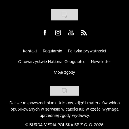
Visit us on Facebook
Visit us on Instagram
Visit us on Youtube
Visit us on Rss
Kontakt
Regulamin
Polityka prywatności
O towarzystwie National Geographic
Newsletter
Moje zgody
Dalsze rozpowszechnianie tekstów, zdjęć i materiałów wideo
opublikowanych w serwisie w całości lub w części wymaga
uprzedniej zgody wydawcy.
©
BURDA MEDIA POLSKA SP. Z O. O. 2026