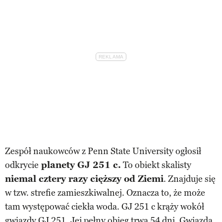
Zespół naukowców z Penn State University ogłosił
odkrycie
planety GJ 251 c.
To obiekt skalisty
niemal cztery razy cięższy od Ziemi
. Znajduje się
w tzw. strefie zamieszkiwalnej. Oznacza to, że może
tam występować ciekła woda. GJ 251 c krąży wokół
gwiazdy GJ 251. Jej pełny obieg trwa 54 dni. Gwiazda