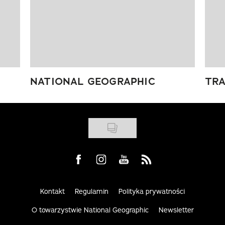
NATIONAL GEOGRAPHIC
TRA
Visit us on Facebook
Visit us on Instagram
Visit us on Youtube
Visit us on Rss
Kontakt
Regulamin
Polityka prywatności
O towarzystwie National Geographic
Newsletter