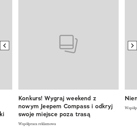
Pokazywanie elementu 1 z 20
previous element
n
Konkurs! Wygraj weekend z
Niem
nowym Jeepem Compass i odkryj
Współp
ki
swoje miejsce poza trasą
Współpraca reklamowa