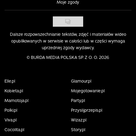
Moje zgody
Dalsze rozpowszechnianie tekstów, zdjęć i materiałów wideo
opublikowanych w serwisie w całości lub w części wymaga
uprzedniej zgody wydawcy.
©
BURDA MEDIA POLSKA SP. Z O. O. 2026
Elle.pl
Glamour.pl
Kobieta.pl
Mojegotowanie.pl
Mamotoja.pl
Party.pl
Polki.pl
Przyslijprzepis.pl
Viva.pl
Wizaz.pl
Cocolita.pl
Story.pl