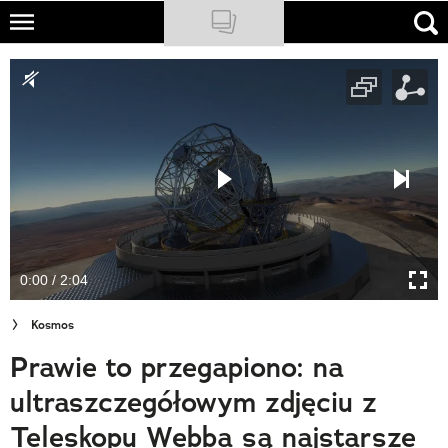
Skip
to
NATIONAL GEOGRAPHIC
main
content
TRAVELER
PODCASTY
Sklep
Newsletter
0:00 / 2:04
Cuda Polski
Kosmos
Wielki Konkurs Fotograficzny
Prawie to przegapiono: na
Trendbook Podróżniczy
ultraszczegółowym zdjęciu z
Polecane
Teleskopu Webba są najstarsze