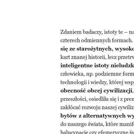
Zdaniem badaczy, istoty te – n
czterech odmiennych formach.
się ze starożytnych, wysok
kart znanej historii, lecz prze
inteligentne istoty nieludzk
człowieka, np. podziemne for
technologii i wiedzy, której ws
obecność obcej cywilizacji
przeszłości, osiedliła się i z p
zakłócać rozwoju naszej cywiliz
bytów z alternatywnych 
do naszego świata, które manife
halucynacje czy efemeryczne św