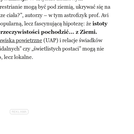
estrianie mogą być pod ziemią, ukrywać się na
 ciała?”, autorzy – w tym astrofizyk prof. Avi
opularną, lecz fascynującą hipotezę: że
istoty
zeczywistości pochodzić... z Ziemi.
awiska powietrzne
(UAP) i relacje świadków
alnych” czy „świetlistych postaci” mogą nie
 lecz lokalne.