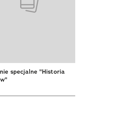
ie specjalne "Historia
ów"