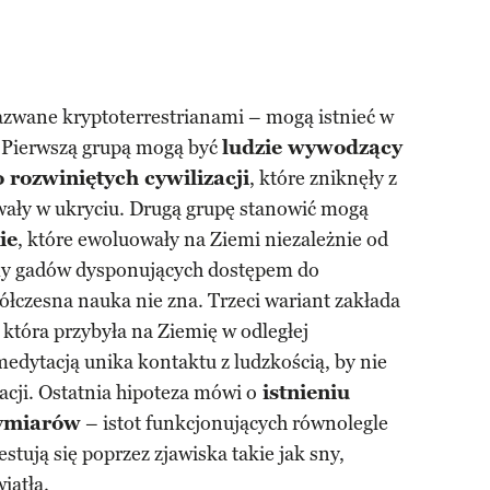
azwane kryptoterrestrianami – mogą istnieć w
 Pierwszą grupą mogą być
ludzie wywodzący
o rozwiniętych cywilizacji
, które zniknęły z
trwały w ukryciu. Drugą grupę stanowić mogą
ie
, które ewoluowały na Ziemi niezależnie od
my gadów dysponujących dostępem do
półczesna nauka nie zna. Trzeci wariant zakłada
, która przybyła na Ziemię w odległej
remedytacją unika kontaktu z ludzkością, by nie
acji. Ostatnia hipoteza mówi o
istnieniu
wymiarów
– istot funkcjonujących równolegle
stują się poprzez zjawiska takie jak sny,
iatła.