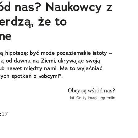
ód nas? Naukowcy z
erdzą, że to
ne
ą hipotezę: być może pozaziemskie istoty –
yją od dawna na Ziemi, ukrywając swoją
ub nawet między nami. Ma to wyjaśniać
nych spotkań z „obcymi”.
fot. Getty Images/gremlin
:17