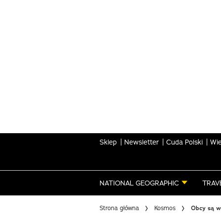
Skip
to
main
content
Sklep
Newsletter
Cuda Polski
Wie
NATIONAL GEOGRAPHIC
TRAV
Strona główna
Kosmos
Obcy są w