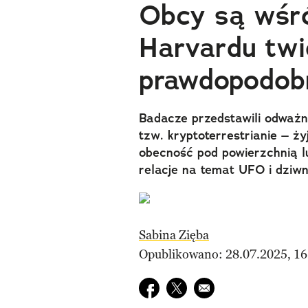
Obcy są wśr
Harvardu twi
prawdopodob
Badacze przedstawili odważn
tzw. kryptoterrestrianie – ż
obecność pod powierzchnią l
relacje na temat UFO i dziw
Sabina Zięba
Opublikowano: 28.07.2025, 16
Udostępnij na facebook
Udostępnij na twitter
E-mail do przyjaciela