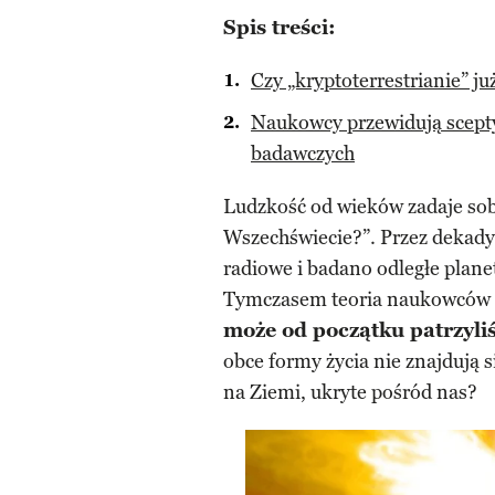
Spis treści:
Czy „kryptoterrestrianie” j
Naukowcy przewidują scepty
badawczych
Ludzkość od wieków zadaje sob
Wszechświecie?”. Przez dekad
radiowe i badano odległe plan
Tymczasem teoria naukowców z
może od początku patrzyl
obce formy życia nie znajdują s
na Ziemi, ukryte pośród nas?