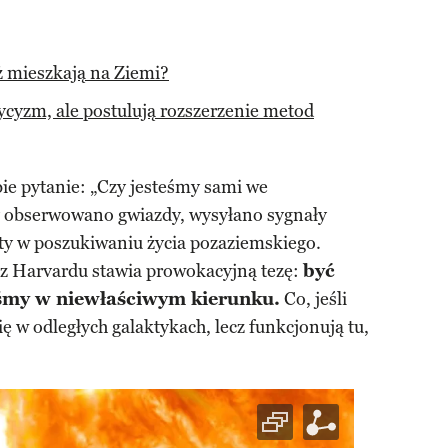
uż mieszkają na Ziemi?
cyzm, ale postulują rozszerzenie metod
ie pytanie: „Czy jesteśmy sami we
y obserwowano gwiazdy, wysyłano sygnały
ety w poszukiwaniu życia pozaziemskiego.
 Harvardu stawia prowokacyjną tezę:
być
iśmy w niewłaściwym kierunku.
Co, jeśli
ię w odległych galaktykach, lecz funkcjonują tu,