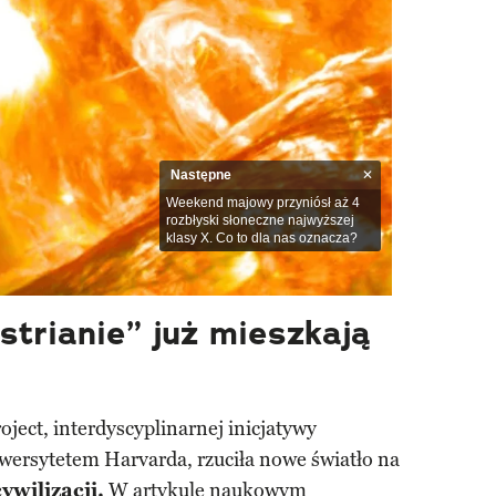
Następne
Weekend majowy przyniósł aż 4
rozbłyski słoneczne najwyższej
klasy X. Co to dla nas oznacza?
strianie” już mieszkają
oject, interdyscyplinarnej inicjatywy
wersytetem Harvarda, rzuciła nowe światło na
ywilizacji.
W artykule naukowym