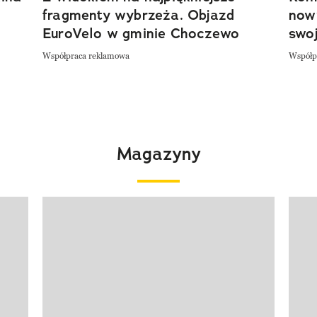
fragmenty wybrzeża. Objazd
now
EuroVelo w gminie Choczewo
swoj
Współpraca reklamowa
Współp
Magazyny
Pokazywanie elementu 1 z 4