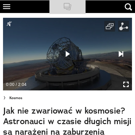
Skip
to
NATIONAL GEOGRAPHIC
main
content
TRAVELER
PODCASTY
Sklep
Newsletter
0:00 / 2:04
Cuda Polski
Kosmos
Wielki Konkurs Fotograficzny
Jak nie zwariować w kosmosie?
Trendbook Podróżniczy
Astronauci w czasie długich misji
Polecane
są narażeni na zaburzenia