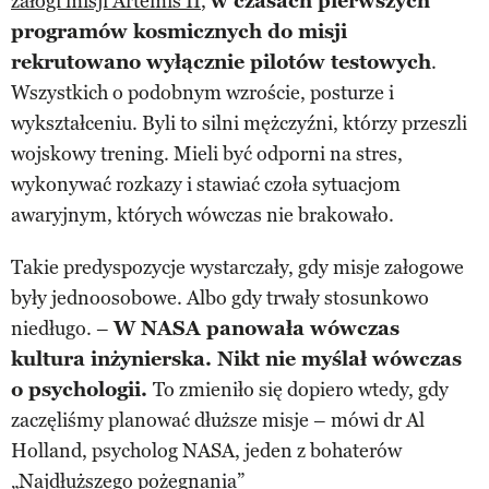
załogi misji Artemis II
,
w czasach pierwszych
programów kosmicznych do misji
rekrutowano wyłącznie pilotów testowych
.
Wszystkich o podobnym wzroście, posturze i
wykształceniu. Byli to silni mężczyźni, którzy przeszli
wojskowy trening. Mieli być odporni na stres,
wykonywać rozkazy i stawiać czoła sytuacjom
awaryjnym, których wówczas nie brakowało.
Takie predyspozycje wystarczały, gdy misje załogowe
były jednoosobowe. Albo gdy trwały stosunkowo
niedługo. –
W NASA panowała wówczas
kultura inżynierska. Nikt nie myślał wówczas
o psychologii.
To zmieniło się dopiero wtedy, gdy
zaczęliśmy planować dłuższe misje – mówi dr Al
Holland, psycholog NASA, jeden z bohaterów
„Najdłuższego pożegnania”