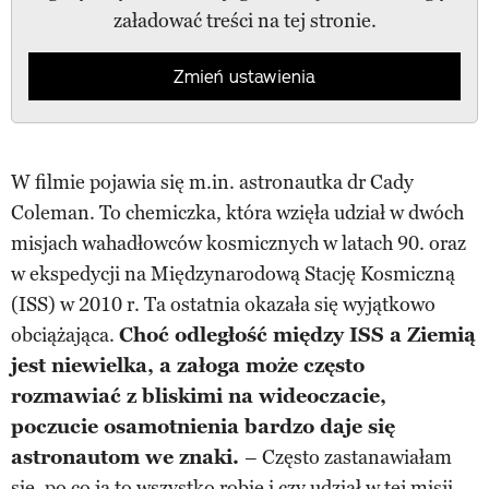
załadować treści na tej stronie.
Zmień ustawienia
W filmie pojawia się m.in. astronautka dr Cady
Coleman. To chemiczka, która wzięła udział w dwóch
misjach wahadłowców kosmicznych w latach 90. oraz
w ekspedycji na Międzynarodową Stację Kosmiczną
(ISS) w 2010 r. Ta ostatnia okazała się wyjątkowo
obciążająca.
Choć odległość między ISS a Ziemią
jest niewielka, a załoga może często
rozmawiać z bliskimi na wideoczacie,
poczucie osamotnienia bardzo daje się
astronautom we znaki.
– Często zastanawiałam
się, po co ja to wszystko robię i czy udział w tej misji