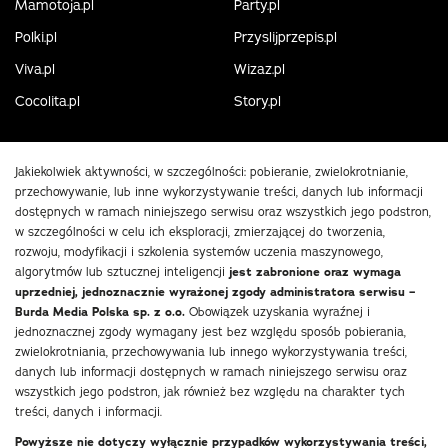
Mamotoja.pl
Party.pl
Polki.pl
Przyslijprzepis.pl
Viva.pl
Wizaz.pl
Cocolita.pl
Story.pl
Jakiekolwiek aktywności, w szczególności: pobieranie, zwielokrotnianie,
przechowywanie, lub inne wykorzystywanie treści, danych lub informacji
dostępnych w ramach niniejszego serwisu oraz wszystkich jego podstron,
w szczególności w celu ich eksploracji, zmierzającej do tworzenia,
rozwoju, modyfikacji i szkolenia systemów uczenia maszynowego,
algorytmów lub sztucznej inteligencji
jest zabronione oraz wymaga
uprzedniej, jednoznacznie wyrażonej zgody administratora serwisu –
Burda Media Polska sp. z o.o.
Obowiązek uzyskania wyraźnej i
jednoznacznej zgody wymagany jest bez względu sposób pobierania,
zwielokrotniania, przechowywania lub innego wykorzystywania treści,
danych lub informacji dostępnych w ramach niniejszego serwisu oraz
wszystkich jego podstron, jak również bez względu na charakter tych
treści, danych i informacji.
Powyższe nie dotyczy wyłącznie przypadków wykorzystywania treści,