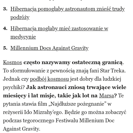
Hibernacja pomogłaby astronautom znieść trudy
podróży
Hibernacja mogłaby mieć zastosowanie w
medycynie
Millennium Docs Against Gravity
Kosmos
często nazywamy ostateczną granicą
.
To sformułowanie z pewnością znają fani Star Treka.
Jednak czy
podbój kosmosu
jest dobry dla ludzkiej
psychiki?
Jak astronauci zniosą trwające wiele
miesięcy i lat misje, takie jak lot na
Marsa
?
Te
pytania stawia film „Najdłuższe pożegnanie” w
reżyserii Ido Mizrahy’ego. Będzie go można zobaczyć
podczas tegorocznego Festiwalu Millenium Doc
Against Gravity.