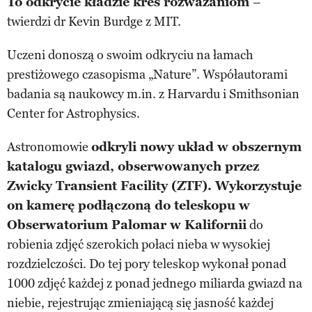
To odkrycie kładzie kres rozważaniom
–
twierdzi dr Kevin Burdge z MIT.
Uczeni donoszą o swoim odkryciu na łamach
prestiżowego czasopisma „Nature”. Współautorami
badania są naukowcy m.in. z Harvardu i Smithsonian
Center for Astrophysics.
Astronomowie
odkryli nowy układ w obszernym
katalogu gwiazd, obserwowanych przez
Zwicky Transient Facility (ZTF). Wykorzystuje
on kamerę podłączoną do teleskopu w
Obserwatorium Palomar w Kalifornii
do
robienia zdjęć szerokich połaci nieba w wysokiej
rozdzielczości. Do tej pory teleskop wykonał ponad
1000 zdjęć każdej z ponad jednego miliarda gwiazd na
niebie, rejestrując zmieniającą się jasność każdej