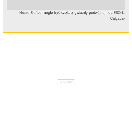
Nasze Słońce mogło być częścią gwiazdy podwójnej (fot. ESO/L.
Calçada)