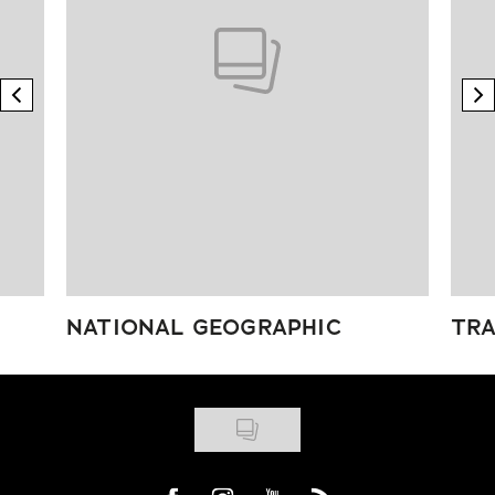
previous element
n
NATIONAL GEOGRAPHIC
TRA