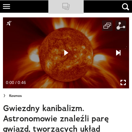
Skip
to
NATIONAL GEOGRAPHIC
main
content
TRAVELER
PODCASTY
Sklep
Newsletter
0:00 / 0:46
Cuda Polski
Kosmos
Wielki Konkurs Fotograficzny
Gwiezdny kanibalizm.
Trendbook Podróżniczy
Astronomowie znaleźli parę
Polecane
gwiazd, tworzących układ