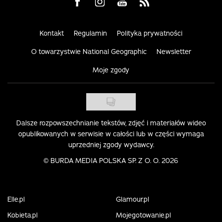
Visit us on Facebook
Visit us on Instagram
Visit us on Youtube
Visit us on Rss
Kontakt
Regulamin
Polityka prywatności
O towarzystwie National Geographic
Newsletter
Moje zgody
Dalsze rozpowszechnianie tekstów, zdjęć i materiałów wideo
opublikowanych w serwisie w całości lub w części wymaga
uprzedniej zgody wydawcy.
©
BURDA MEDIA POLSKA SP. Z O. O. 2026
Elle.pl
Glamour.pl
Kobieta.pl
Mojegotowanie.pl