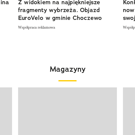
ina
Z widokiem na najpiękniejsze
Kon
fragmenty wybrzeża. Objazd
now
EuroVelo w gminie Choczewo
swoj
Współpraca reklamowa
Współp
Magazyny
Pokazywanie elementu 1 z 4