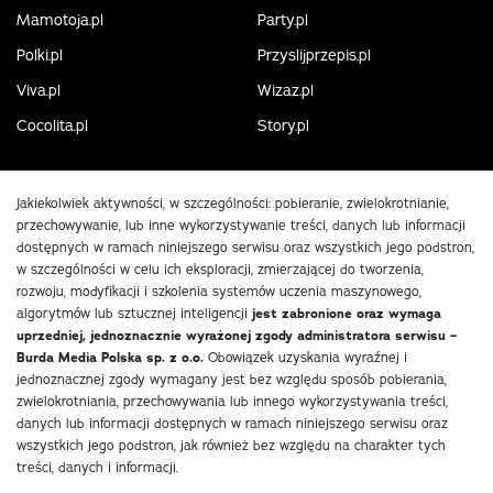
Mamotoja.pl
Party.pl
Polki.pl
Przyslijprzepis.pl
Viva.pl
Wizaz.pl
Cocolita.pl
Story.pl
Jakiekolwiek aktywności, w szczególności: pobieranie, zwielokrotnianie,
przechowywanie, lub inne wykorzystywanie treści, danych lub informacji
dostępnych w ramach niniejszego serwisu oraz wszystkich jego podstron,
w szczególności w celu ich eksploracji, zmierzającej do tworzenia,
rozwoju, modyfikacji i szkolenia systemów uczenia maszynowego,
algorytmów lub sztucznej inteligencji
jest zabronione oraz wymaga
uprzedniej, jednoznacznie wyrażonej zgody administratora serwisu –
Burda Media Polska sp. z o.o.
Obowiązek uzyskania wyraźnej i
jednoznacznej zgody wymagany jest bez względu sposób pobierania,
zwielokrotniania, przechowywania lub innego wykorzystywania treści,
danych lub informacji dostępnych w ramach niniejszego serwisu oraz
wszystkich jego podstron, jak również bez względu na charakter tych
treści, danych i informacji.