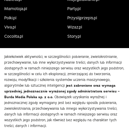
Mamotoja.pl
Party.pl
Polki.pl
Przyslijprzepis.pl
Viva.pl
Wizaz.pl
Cocolita.pl
Story.pl
Jakiekolwiek aktywności, w szczególności: pobieranie, zwielokrotnianie,
przechowywanie, lub inne wykorzystywanie treści, danych lub informacji
dostępnych w ramach niniejszego serwisu oraz wszystkich jego podstron,
w szczególności w celu ich eksploracji, zmierzającej do tworzenia,
rozwoju, modyfikacji i szkolenia systemów uczenia maszynowego,
algorytmów lub sztucznej inteligencji
jest zabronione oraz wymaga
uprzedniej, jednoznacznie wyrażonej zgody administratora serwisu –
Burda Media Polska sp. z o.o.
Obowiązek uzyskania wyraźnej i
jednoznacznej zgody wymagany jest bez względu sposób pobierania,
zwielokrotniania, przechowywania lub innego wykorzystywania treści,
danych lub informacji dostępnych w ramach niniejszego serwisu oraz
wszystkich jego podstron, jak również bez względu na charakter tych
treści, danych i informacji.