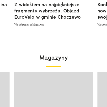
ina
Z widokiem na najpiękniejsze
Kon
fragmenty wybrzeża. Objazd
now
EuroVelo w gminie Choczewo
swoj
Współpraca reklamowa
Współp
Magazyny
Pokazywanie elementu 1 z 4