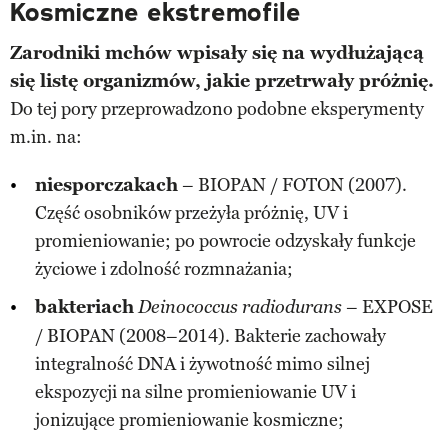
Kosmiczne ekstremofile
Zarodniki mchów wpisały się na wydłużającą
się listę organizmów, jakie przetrwały próżnię.
Do tej pory przeprowadzono podobne eksperymenty
m.in. na:
niesporczakach
– BIOPAN / FOTON (2007).
Część osobników przeżyła próżnię, UV i
promieniowanie; po powrocie odzyskały funkcje
życiowe i zdolność rozmnażania;
bakteriach
– EXPOSE
Deinococcus radiodurans
/ BIOPAN (2008–2014). Bakterie zachowały
integralność DNA i żywotność mimo silnej
ekspozycji na silne promieniowanie UV i
jonizujące promieniowanie kosmiczne;