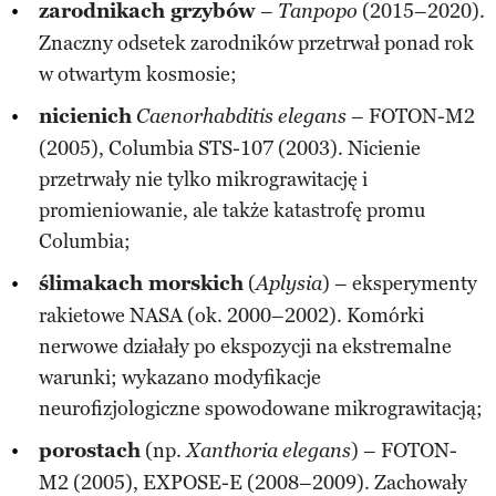
zarodnikach grzybów
–
(2015–2020).
Tanpopo
Znaczny odsetek zarodników przetrwał ponad rok
w otwartym kosmosie;
nicienich
– FOTON-M2
Caenorhabditis elegans
(2005), Columbia STS-107 (2003). Nicienie
przetrwały nie tylko mikrograwitację i
promieniowanie, ale także katastrofę promu
Columbia;
ślimakach morskich
(
) – eksperymenty
Aplysia
rakietowe NASA (ok. 2000–2002). Komórki
nerwowe działały po ekspozycji na ekstremalne
warunki; wykazano modyfikacje
neurofizjologiczne spowodowane mikrograwitacją;
porostach
(np.
) – FOTON-
Xanthoria elegans
M2 (2005), EXPOSE-E (2008–2009). Zachowały