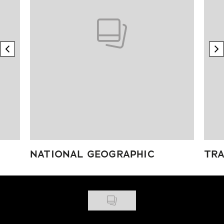
previous element
n
NATIONAL GEOGRAPHIC
TRA