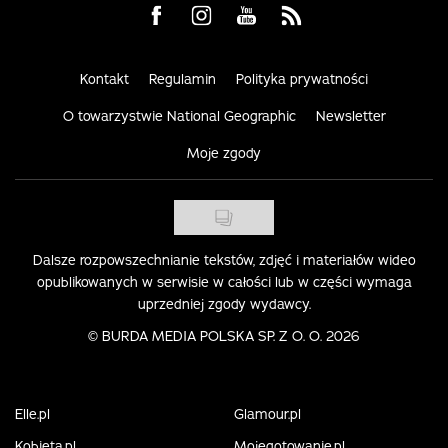
Visit us on Facebook
Visit us on Instagram
Visit us on Youtube
Visit us on Rss
Kontakt
Regulamin
Polityka prywatności
O towarzystwie National Geographic
Newsletter
Moje zgody
Dalsze rozpowszechnianie tekstów, zdjęć i materiałów wideo
opublikowanych w serwisie w całości lub w części wymaga
uprzedniej zgody wydawcy.
©
BURDA MEDIA POLSKA SP. Z O. O. 2026
Elle.pl
Glamour.pl
Kobieta.pl
Mojegotowanie.pl