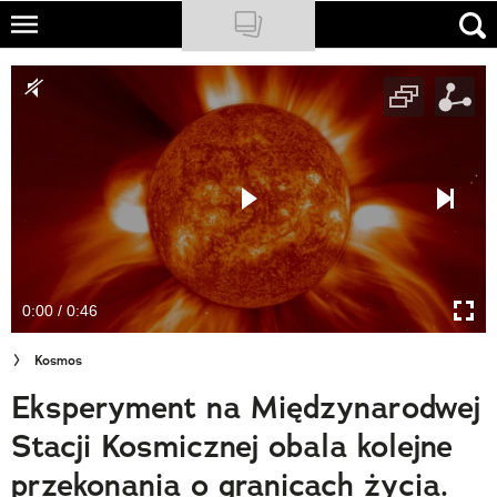
Skip
to
NATIONAL GEOGRAPHIC
main
content
TRAVELER
PODCASTY
Sklep
Newsletter
0:00 / 0:46
Cuda Polski
Kosmos
Wielki Konkurs Fotograficzny
Eksperyment na Międzynarodwej
Trendbook Podróżniczy
Stacji Kosmicznej obala kolejne
Polecane
przekonania o granicach życia.