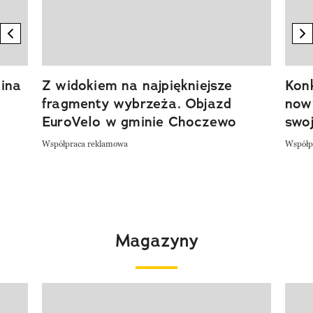
previous element
n
ina
Z widokiem na najpiękniejsze
Kon
fragmenty wybrzeża. Objazd
now
EuroVelo w gminie Choczewo
swoj
Współpraca reklamowa
Współp
Magazyny
Pokazywanie elementu 1 z 4