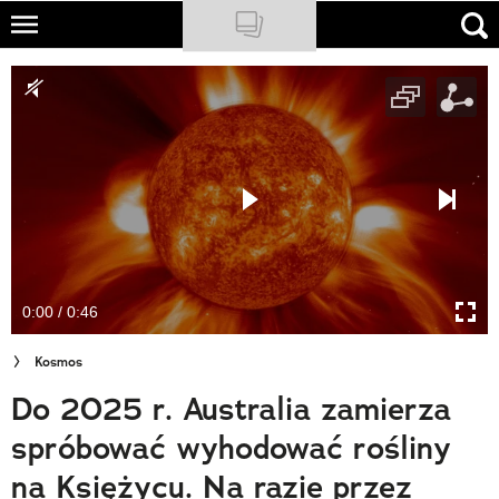
Skip
to
NATIONAL GEOGRAPHIC
main
content
TRAVELER
PODCASTY
Sklep
Newsletter
0:00 / 0:46
Cuda Polski
Kosmos
Wielki Konkurs Fotograficzny
Do 2025 r. Australia zamierza
Trendbook Podróżniczy
spróbować wyhodować rośliny
Polecane
na Księżycu. Na razie przez