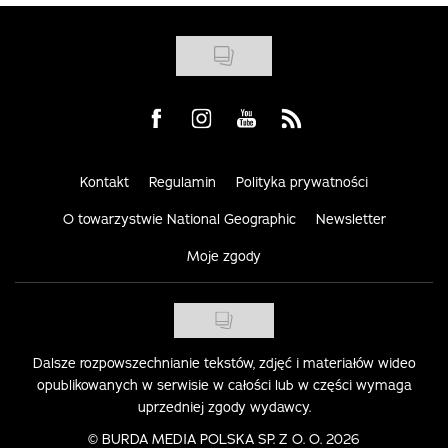
Visit us on Facebook
Visit us on Instagram
Visit us on Youtube
Visit us on Rss
Kontakt
Regulamin
Polityka prywatności
O towarzystwie National Geographic
Newsletter
Moje zgody
Dalsze rozpowszechnianie tekstów, zdjęć i materiałów wideo
opublikowanych w serwisie w całości lub w części wymaga
uprzedniej zgody wydawcy.
©
BURDA MEDIA POLSKA SP. Z O. O. 2026