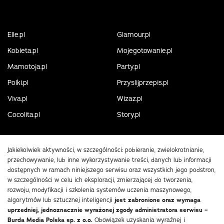
Elle.pl
Glamour.pl
Kobieta.pl
Mojegotowanie.pl
Mamotoja.pl
Party.pl
Polki.pl
Przyslijprzepis.pl
Viva.pl
Wizaz.pl
Cocolita.pl
Story.pl
Jakiekolwiek aktywności, w szczególności: pobieranie, zwielokrotnianie,
przechowywanie, lub inne wykorzystywanie treści, danych lub informacji
dostępnych w ramach niniejszego serwisu oraz wszystkich jego podstron,
w szczególności w celu ich eksploracji, zmierzającej do tworzenia,
rozwoju, modyfikacji i szkolenia systemów uczenia maszynowego,
algorytmów lub sztucznej inteligencji
jest zabronione oraz wymaga
uprzedniej, jednoznacznie wyrażonej zgody administratora serwisu –
Burda Media Polska sp. z o.o.
Obowiązek uzyskania wyraźnej i