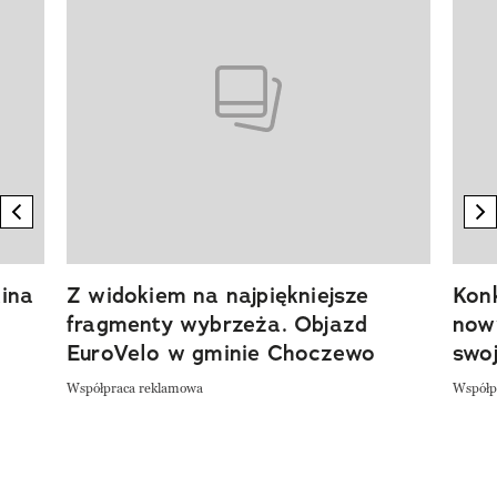
previous element
n
ina
Z widokiem na najpiękniejsze
Kon
fragmenty wybrzeża. Objazd
now
EuroVelo w gminie Choczewo
swoj
Współpraca reklamowa
Współp