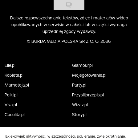
Dalsze rozpowszechnianie tekstów, zdjęć i materiałów wideo
opublikowanych w serwisie w całości lub w części wymaga
uprzedniej zgody wydawcy.
©
BURDA MEDIA POLSKA SP. Z O. O. 2026
Elle.pl
Glamour.pl
Kobieta.pl
Mojegotowanie.pl
Mamotoja.pl
Party.pl
Polki.pl
Przyslijprzepis.pl
Viva.pl
Wizaz.pl
Cocolita.pl
Story.pl
Jakiekolwiek aktywności, w szczególności: pobieranie, zwielokrotnianie,