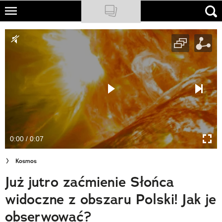
Skip
to
NATIONAL GEOGRAPHIC
main
content
TRAVELER
PODCASTY
Sklep
Newsletter
0:00 / 0:07
Cuda Polski
Kosmos
Wielki Konkurs Fotograficzny
Już jutro zaćmienie Słońca
Trendbook Podróżniczy
widoczne z obszaru Polski! Jak je
Polecane
obserwować?