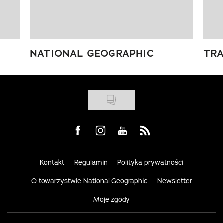
NATIONAL GEOGRAPHIC
TRA
Visit us on Facebook
Visit us on Instagram
Visit us on Youtube
Visit us on Rss
Kontakt
Regulamin
Polityka prywatności
O towarzystwie National Geographic
Newsletter
Moje zgody