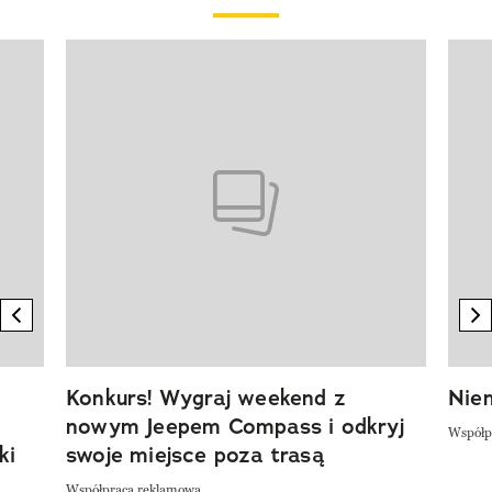
Pokazywanie elementu 1 z 20
previous element
n
Konkurs! Wygraj weekend z
Niem
nowym Jeepem Compass i odkryj
Współp
ki
swoje miejsce poza trasą
Współpraca reklamowa