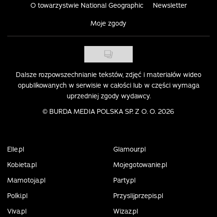
O towarzystwie National Geographic
Newsletter
Moje zgody
Dalsze rozpowszechnianie tekstów, zdjęć i materiałów wideo
opublikowanych w serwisie w całości lub w części wymaga
uprzedniej zgody wydawcy.
©
BURDA MEDIA POLSKA SP. Z O. O. 2026
Elle.pl
Glamour.pl
Kobieta.pl
Mojegotowanie.pl
Mamotoja.pl
Party.pl
Polki.pl
Przyslijprzepis.pl
Viva.pl
Wizaz.pl