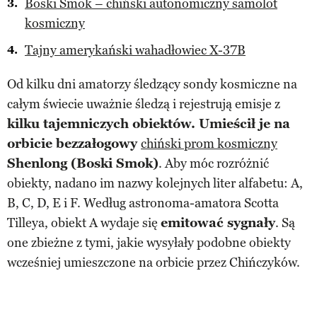
Boski Smok – chiński autonomiczny samolot
kosmiczny
Tajny amerykański wahadłowiec X-37B
Od kilku dni amatorzy śledzący sondy kosmiczne na
całym świecie uważnie śledzą i rejestrują emisje z
kilku tajemniczych obiektów. Umieścił je na
orbicie bezzałogowy
chiński prom kosmiczny
Shenlong (Boski Smok)
. Aby móc rozróżnić
obiekty, nadano im nazwy kolejnych liter alfabetu: A,
B, C, D, E i F. Według astronoma-amatora Scotta
Tilleya, obiekt A wydaje się
emitować sygnały
. Są
one zbieżne z tymi, jakie wysyłały podobne obiekty
wcześniej umieszczone na orbicie przez Chińczyków.