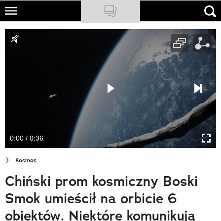
Skip
to
NATIONAL GEOGRAPHIC
main
content
TRAVELER
PODCASTY
Sklep
Newsletter
0:00 / 0:36
Cuda Polski
Kosmos
Wielki Konkurs Fotograficzny
Chiński prom kosmiczny Boski
Trendbook Podróżniczy
Smok umieścił na orbicie 6
Polecane
obiektów. Niektóre komunikują