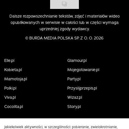
Dalsze rozpowszechnianie tekstów, zdjęć i materiałów wideo
opublikowanych w serwisie w całości lub w części wymaga
uprzedniej zgody wydawcy.
©
BURDA MEDIA POLSKA SP. Z O. O. 2026
Elle.pl
Glamour.pl
Kobieta.pl
Mojegotowanie.pl
Mamotoja.pl
Party.pl
Polki.pl
Przyslijprzepis.pl
Viva.pl
Wizaz.pl
Cocolita.pl
Story.pl
Jakiekolwiek aktywności, w szczególności: pobieranie, zwielokrotnianie,