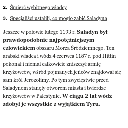
Śmierć wybitnego władcy
Specjaliści ustalili, co mogło zabić Saladyna
Jeszcze w połowie lutego 1193 r.
Saladyn był
prawdopodobnie najpotężniejszym
człowiekiem
obszaru Morza Śródziemnego. Ten
arabski władca i wódz 4 czerwca 1187 r. pod Hittin
pokonał i niemal całkowicie zniszczył armię
krzyżowców
, wśród pojmanych jeńców znajdował się
sam król Jerozolimy. Po tym zwycięstwie przed
Saladynem stanęły otworem miasta i twierdze
krzyżowców w Palestynie.
W ciągu 2 lat wódz
zdobył je wszystkie z wyjątkiem Tyru.