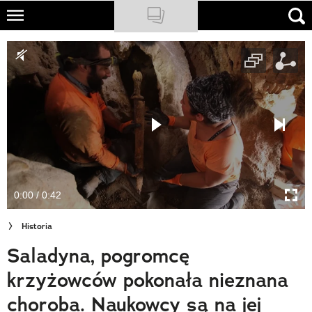
Skip
to
NATIONAL GEOGRAPHIC
main
content
TRAVELER
PODCASTY
Sklep
Newsletter
0:00 / 0:42
Cuda Polski
Historia
Wielki Konkurs Fotograficzny
Saladyna, pogromcę
Trendbook Podróżniczy
krzyżowców pokonała nieznana
Polecane
choroba. Naukowcy są na jej