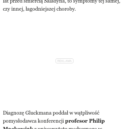
lat przed śmiercią Saladyna, to symptomy tej samej,
czy innej, łagodniejszej choroby.
Diagnozę Gluckmana poddał w wątpliwość
pomysłodawca konferencji
profesor Philip
Mackowiak
z uniwersytetu medycznego w