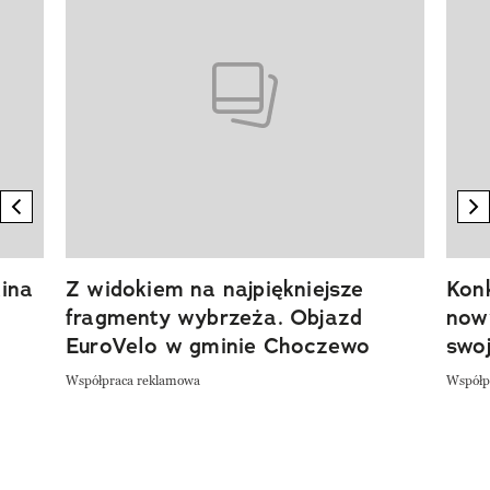
previous element
n
ina
Z widokiem na najpiękniejsze
Kon
fragmenty wybrzeża. Objazd
now
EuroVelo w gminie Choczewo
swoj
Współpraca reklamowa
Współp