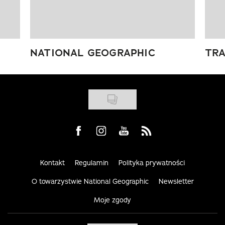
NATIONAL GEOGRAPHIC
TRA
Visit us on Facebook
Visit us on Instagram
Visit us on Youtube
Visit us on Rss
Kontakt
Regulamin
Polityka prywatności
O towarzystwie National Geographic
Newsletter
Moje zgody