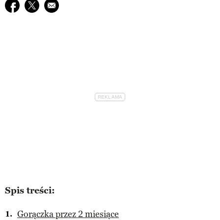
Udostępnij na facebook
Udostępnij na twitter
E-mail do przyjaciela
Spis treści:
Gorączka przez 2 miesiące