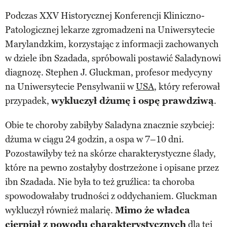
Podczas XXV Historycznej Konferencji Kliniczno-
Patologicznej lekarze zgromadzeni na Uniwersytecie
Marylandzkim, korzystając z informacji zachowanych
w dziele ibn Szadada, spróbowali postawić Saladynowi
diagnozę. Stephen J. Gluckman, profesor medycyny
na Uniwersytecie Pensylwanii w
USA
, który referował
przypadek,
wykluczył dżumę i ospę prawdziwą
.
Obie te choroby zabiłyby Saladyna znacznie szybciej:
dżuma w ciągu 24 godzin, a ospa w 7–10 dni.
Pozostawiłyby też na skórze charakterystyczne ślady,
które na pewno zostałyby dostrzeżone i opisane przez
ibn Szadada. Nie była to też gruźlica: ta choroba
spowodowałaby trudności z oddychaniem. Gluckman
wykluczył również malarię.
Mimo że władca
cierpiał z powodu charakterystycznych
dla tej