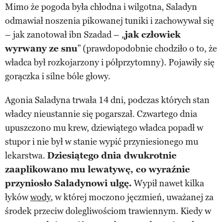
Mimo że pogoda była chłodna i wilgotna, Saladyn
odmawiał noszenia pikowanej tuniki i zachowywał się
– jak zanotował ibn Szadad – „
jak człowiek
wyrwany ze snu
” (prawdopodobnie chodziło o to, że
władca był rozkojarzony i półprzytomny). Pojawiły się
gorączka i silne bóle głowy.
Agonia Saladyna trwała 14 dni, podczas których stan
władcy nieustannie się pogarszał. Czwartego dnia
upuszczono mu krew, dziewiątego władca popadł w
stupor i nie był w stanie wypić przyniesionego mu
lekarstwa.
Dziesiątego dnia dwukrotnie
zaaplikowano mu lewatywę, co wyraźnie
przyniosło Saladynowi ulgę.
Wypił nawet kilka
łyków
wody
, w której moczono jęczmień, uważanej za
środek przeciw dolegliwościom trawiennym. Kiedy w