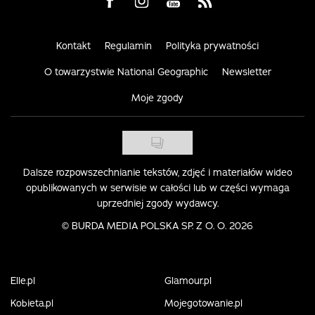
Visit us on Facebook
Visit us on Instagram
Visit us on Youtube
Visit us on Rss
Kontakt
Regulamin
Polityka prywatności
O towarzystwie National Geographic
Newsletter
Moje zgody
Dalsze rozpowszechnianie tekstów, zdjęć i materiałów wideo
opublikowanych w serwisie w całości lub w części wymaga
uprzedniej zgody wydawcy.
©
BURDA MEDIA POLSKA SP. Z O. O. 2026
Elle.pl
Glamour.pl
Kobieta.pl
Mojegotowanie.pl