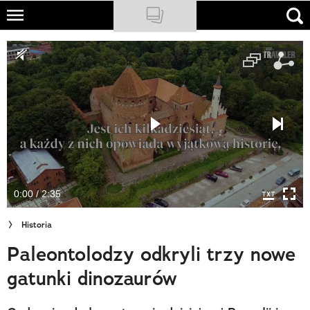
Skip
to
NATIONAL GEOGRAPHIC
main
content
TRAVELER
PODCASTY
Sklep
Newsletter
0:00 / 2:35
Cuda Polski
Historia
Wielki Konkurs Fotograficzny
Paleontolodzy odkryli trzy nowe
Trendbook Podróżniczy
gatunki dinozaurów
Polecane