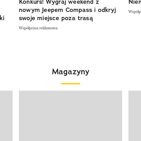
Konkurs! Wygraj weekend z
Niem
nowym Jeepem Compass i odkryj
Współp
ki
swoje miejsce poza trasą
Współpraca reklamowa
Magazyny
Pokazywanie elementu 1 z 4