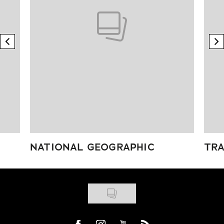
previous element
n
NATIONAL GEOGRAPHIC
TRA