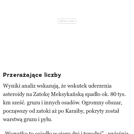
Przerażające liczby
Wyniki analiz wskazują, że wskutek uderzenia
asteroidy na Zatokę Meksykańską spadło ok. 80 tys.
km sześć. gruzu i innych osadów. Ogromny obszar,
począwszy od zatoki aż po Karaiby, pokryty został
warstwą gruzu i pyłu.
„Wszystko to osiadło w ciągu dni i tygodni” - wyjaśnia