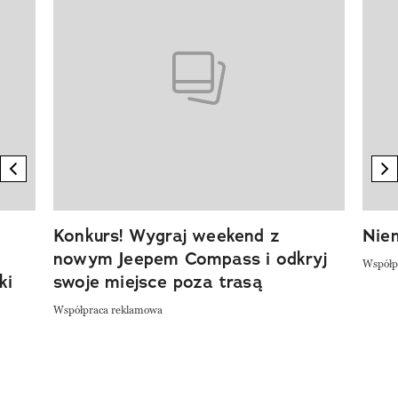
previous element
n
Konkurs! Wygraj weekend z
Niem
nowym Jeepem Compass i odkryj
Współp
ki
swoje miejsce poza trasą
Współpraca reklamowa