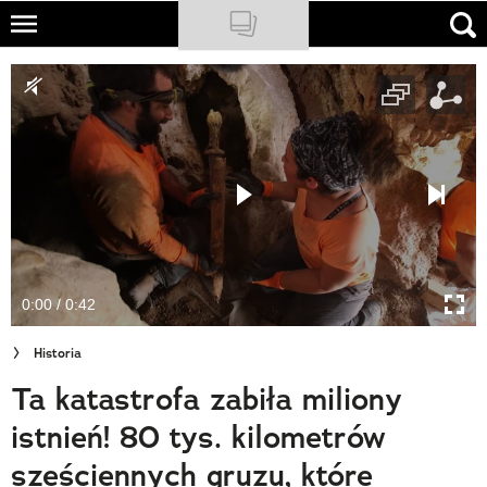
Skip
to
NATIONAL GEOGRAPHIC
main
content
TRAVELER
PODCASTY
Sklep
Newsletter
0:00 / 0:42
Cuda Polski
Historia
Wielki Konkurs Fotograficzny
Ta katastrofa zabiła miliony
Trendbook Podróżniczy
istnień! 80 tys. kilometrów
Polecane
sześciennych gruzu, które