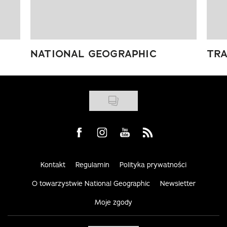
NATIONAL GEOGRAPHIC
TRA
Visit us on Facebook
Visit us on Instagram
Visit us on Youtube
Visit us on Rss
Kontakt
Regulamin
Polityka prywatności
O towarzystwie National Geographic
Newsletter
Moje zgody