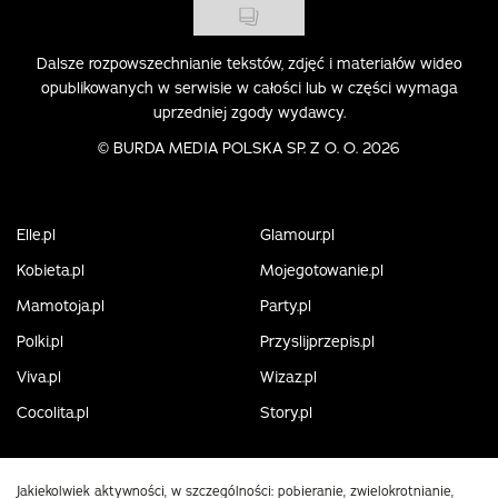
Dalsze rozpowszechnianie tekstów, zdjęć i materiałów wideo
opublikowanych w serwisie w całości lub w części wymaga
uprzedniej zgody wydawcy.
©
BURDA MEDIA POLSKA SP. Z O. O. 2026
Elle.pl
Glamour.pl
Kobieta.pl
Mojegotowanie.pl
Mamotoja.pl
Party.pl
Polki.pl
Przyslijprzepis.pl
Viva.pl
Wizaz.pl
Cocolita.pl
Story.pl
Jakiekolwiek aktywności, w szczególności: pobieranie, zwielokrotnianie,