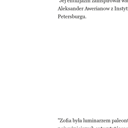
"Jej entuzjazm zainspirował w
Aleksander Awerianow z Instyt
Petersburgu.
"Zofia była luminarzem paleon