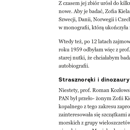
Z czasem jej zbiór urósł do kil
nowe. Aby je badać, Zofia Kie
Szwecji, Danii, Norwegii i Cze
w monografii, którą ukończyła 
Wtedy też, po 12 latach zajmow
roku 1959 odbyłam więc z prof
starej nutki, że chciałabym b
autobiografii.
Strasznoręki i dinozaury
Niestety, prof. Roman Kozłowski
PAN był przeło- żonym Zofii K
kopalnego z tego zakresu zapr
zainteresowała się szczątkami
morskich z grupy wieloszczetów