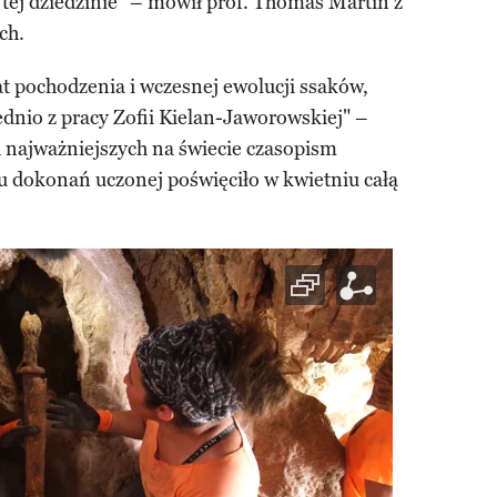
tej dziedzinie" – mówił prof. Thomas Martin z
ch.
t pochodzenia i wczesnej ewolucji ssaków,
dnio z pracy Zofii Kielan-Jaworowskiej" –
h najważniejszych na świecie czasopism
 dokonań uczonej poświęciło w kwietniu całą