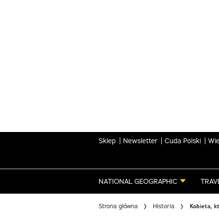
Skip
to
main
content
Sklep
Newsletter
Cuda Polski
Wie
NATIONAL GEOGRAPHIC
TRAV
Strona główna
Historia
Kobieta, k