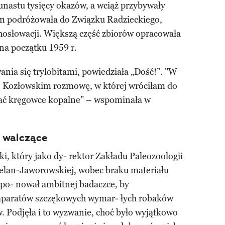
kunastu tysięcy okazów, a wciąż przybywały
lan podróżowała do Związku Radzieckiego,
chosłowacji. Większą część zbiorów opracowała
na początku 1959 r.
ania się trylobitami, powiedziała „Dość!”. "W
. Kozłowskim rozmowę, w której wróciłam do
adać kręgowce kopalne" – wspominała w
 walczące
, który jako dy- rektor Zakładu Paleozoologii
ielan-Jaworowskiej, wobec braku materiału
opo- nował ambitnej badaczce, by
 aparatów szczękowych wymar- łych robaków
. Podjęła i to wyzwanie, choć było wyjątkowo