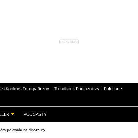
lki Konkurs Fotograficzny
Trendbook Podróżniczy
Polecane
ELER
PODCASTY
tóra polowała na dinozaury