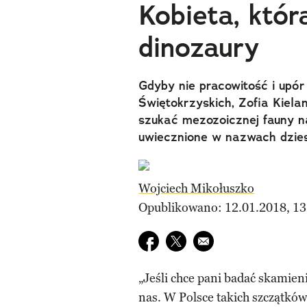
Kobieta, któr
dinozaury
Gdyby nie pracowitość i upó
Świętokrzyskich, Zofia Kiela
szukać mezozoicznej fauny na
uwiecznione w nazwach dzies
Wojciech Mikołuszko
Opublikowano: 12.01.2018, 13
Udostępnij na facebook
Udostępnij na twitter
E-mail do przyjaciela
„Jeśli chce pani badać skamieni
nas. W Polsce takich szczątkó