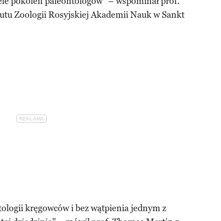
iele pokoleń paleontologów" – wspominał prof.
utu Zoologii Rosyjskiej Akademii Nauk w Sankt
tologii kręgowców i bez wątpienia jednym z