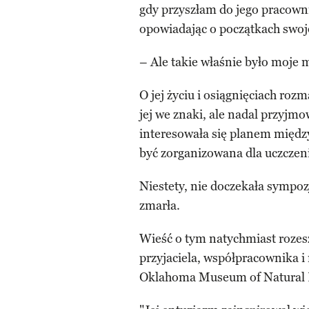
gdy przyszłam do jego pracowni
opowiadając o początkach swoje
– Ale takie właśnie było moje 
O jej życiu i osiągnięciach roz
jej we znaki, ale nadal przyjm
interesowała się planem międz
być zorganizowana dla uczczenia
Niestety, nie doczekała sympo
zmarła.
Wieść o tym natychmiast rozesz
przyjaciela, współpracownika i 
Oklahoma Museum of Natural 