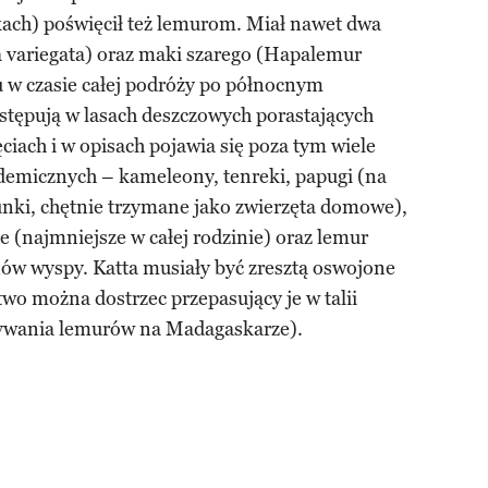
kach) poświęcił też lemurom. Miał nawet dwa
a variegata) oraz maki szarego (Hapalemur
u w czasie całej podróży po północnym
tępują w lasach deszczowych porastających
ciach i w opisach pojawia się poza tym wiele
ndemicznych – kameleony, tenreki, papugi (na
unki, chętnie trzymane jako zwierzęta domowe),
e (najmniejsze w całej rodzinie) oraz lemur
nów wyspy. Katta musiały być zresztą oswojone
two można dostrzec przepasujący je w talii
ywania lemurów na Madagaskarze).