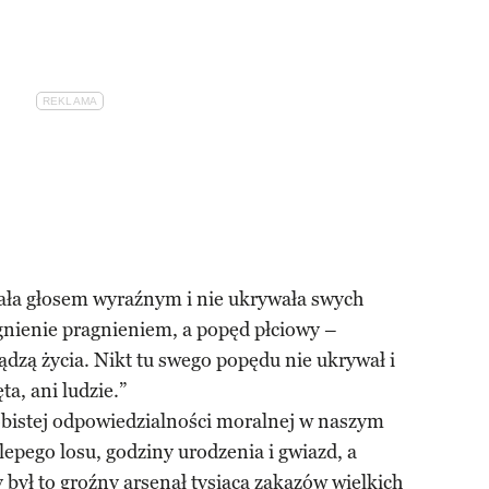
ała głosem wyraźnym i nie ukrywała swych
gnienie pragnieniem, a popęd płciowy –
ądzą życia. Nikt tu swego popędu nie ukrywał i
ta, ani ludzie.”
bistej odpowiedzialności moralnej w naszym
lepego losu, godziny urodzenia i gwiazd, a
 był to groźny arsenał tysiąca zakazów wielkich