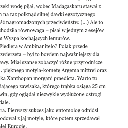
 rzeki wodę pijał, wobec Madagaskaru stawał z
 na raz połknąć silnej dawki egzotycznego
ość nagromadzonych przeciwieństw. (…) Ale to
chodziła równowaga – pisał w jednym z esejów
em Wyspa kochających lemurów.
 Fiedlera w Ambinanitelo? Polak przede
 zwierzęta – był to bowiem najważniejszy dla
rawy. Miał szansę zobaczyć różne przyrodnicze
. pięknego motyla-kometę Argema mittrei oraz
aka Xanthopan morgani praedicta. Warto tu
iającego zawisaka, którego trąbka osiąga 25 cm
rwin, gdy oglądał niezwykle wydłużone ostrogi
dale.
lera. Pierwszy sukces jako entomolog odniósł
hodował z jaj motyle, które potem sprzedawał
łej Europie.