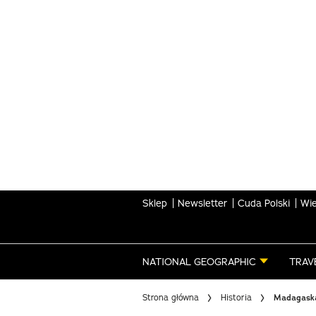
Skip
to
main
content
Sklep
Newsletter
Cuda Polski
Wie
NATIONAL GEOGRAPHIC
TRAV
Strona główna
Historia
Madagaska