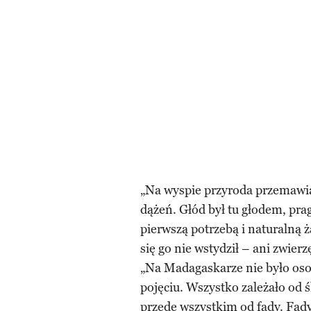
„Na wyspie przyroda przemawi
dążeń. Głód był tu głodem, pra
pierwszą potrzebą i naturalną ż
się go nie wstydził – ani zwierzę
„Na Madagaskarze nie było oso
pojęciu. Wszystko zależało od ś
przede wszystkim od fady. Fady