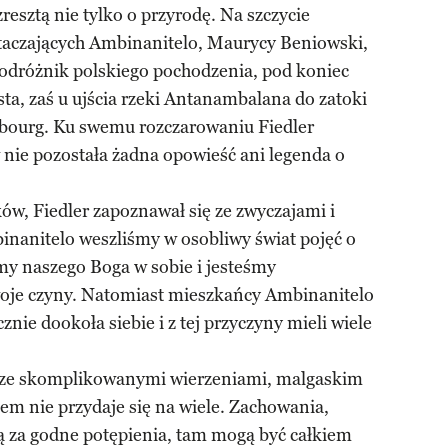
resztą nie tylko o przyrodę. Na szczycie
otaczających Ambinanitelo, Maurycy Beniowski,
 podróżnik polskiego pochodzenia, pod koniec
a, zaś u ujścia rzeki Antanambalana do zatoki
isbourg. Ku swemu rozczarowaniu Fiedler
 nie pozostała żadna opowieść ani legenda o
w, Fiedler zapoznawał się ze zwyczajami i
nanitelo weszliśmy w osobliwy świat pojęć o
imy naszego Boga w sobie i jesteśmy
swoje czyny. Natomiast mieszkańcy Ambinanitelo
nie dookoła siebie i z tej przyczyny mieli wiele
u ze skomplikowanymi wierzeniami, malgaskim
em nie przydaje się na wiele. Zachowania,
ą za godne potępienia, tam mogą być całkiem