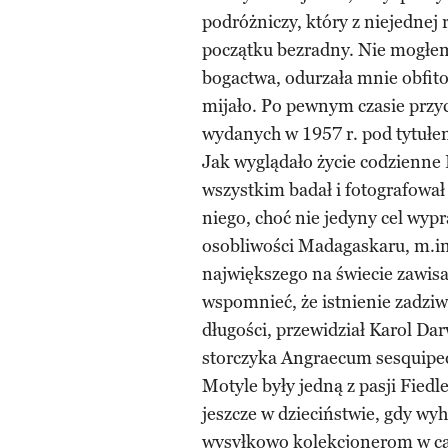
podróżniczy, który z niejednej
początku bezradny. Nie mogłem
bogactwa, odurzała mnie obfit
mijało. Po pewnym czasie przy
wydanych w 1957 r. pod tytuł
Jak wyglądało życie codzienne
wszystkim badał i fotografował
niego, choć nie jedyny cel wyp
osobliwości Madagaskaru, m.in
największego na świecie zawis
wspomnieć, że istnienie zadziw
długości, przewidział Karol Da
storczyka Angraecum sesquipe
Motyle były jedną z pasji Fied
jeszcze w dzieciństwie, gdy wy
wysyłkowo kolekcjonerom w ca