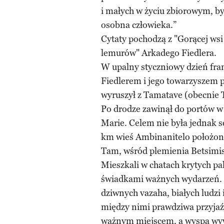
i małych w życiu zbiorowym, by
osobna człowieka.”
Cytaty pochodzą z "Gorącej ws
lemurów" Arkadego Fiedlera.
W upalny styczniowy dzień fra
Fiedlerem i jego towarzyszem
wyruszył z Tamatave (obecnie 
Po drodze zawinął do portów w
Marie. Celem nie była jednak s
km wieś Ambinanitelo położon
Tam, wśród plemienia Betsimisa
Mieszkali w chatach krytych pa
świadkami ważnych wydarzeń. 
dziwnych vazaha, białych ludzi 
między nimi prawdziwa przyjaźń
ważnym miejscem, a wyspa wyw