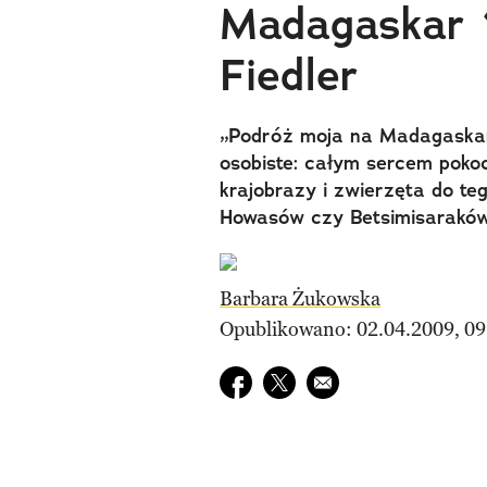
Madagaskar 
Fiedler
„Podróż moja na Madagaskar 
osobiste: całym sercem pokoc
krajobrazy i zwierzęta do tego
Howasów czy Betsimisaraków 
Barbara Żukowska
Opublikowano: 02.04.2009, 09
Udostępnij na facebook
Udostępnij na twitter
E-mail do przyjaciela