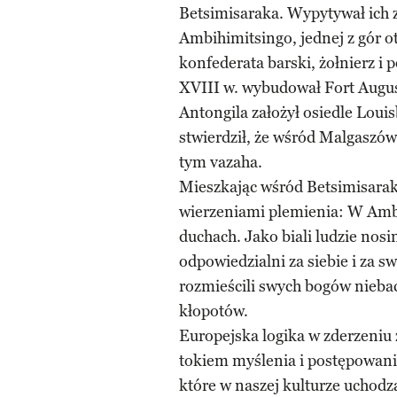
Betsimisaraka. Wypytywał ich z
Ambihimitsingo, jednej z gór 
konfederata barski, żołnierz i
XVIII w. wybudował Fort August
Antongila założył osiedle Lou
stwierdził, że wśród Malgaszów
tym vazaha.
Mieszkając wśród Betsimisarakó
wierzeniami plemienia: W Ambi
duchach. Jako biali ludzie nos
odpowiedzialni za siebie i za 
rozmieścili swych bogów niebacz
kłopotów.
Europejska logika w zderzeni
tokiem myślenia i postępowani
które w naszej kulturze uchodz