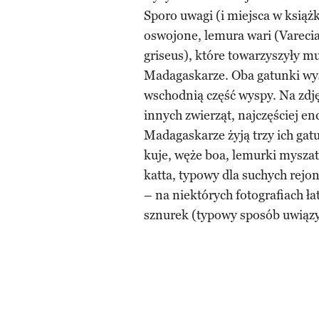
Sporo uwagi (i miejsca w książ
oswojone, lemura wari (Vareci
griseus), które towarzyszyły m
Madagaskarze. Oba gatunki wys
wschodnią część wyspy. Na zdję
innych zwierząt, najczęściej e
Madagaskarze żyją trzy ich gat
kuje, węże boa, lemurki myszat
katta, typowy dla suchych rejo
– na niektórych fotografiach ła
sznurek (typowy sposób uwiąz