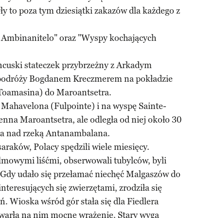
ły to poza tym dziesiątki zakazów dla każdego z
i Ambinanitelo" oraz "Wyspy kochających
ncuski stateczek przybrzeżny z Arkadym
 podróży Bogdanem Kreczmerem na pokładzie
Toamasina) do Maroantsetra.
 Mahavelona (Fulpointe) i na wyspę Sainte-
enna Maroantsetra, ale odległa od niej około 30
a nad rzeką Antanambalana.
raków, Polacy spędzili wiele miesięcy.
lmowymi liśćmi, obserwowali tubylców, byli
Gdy udało się przełamać niechęć Malgaszów do
interesujących się zwierzętami, zrodziła się
. Wioska wśród gór stała się dla Fiedlera
arła na nim mocne wrażenie. Stary wyga