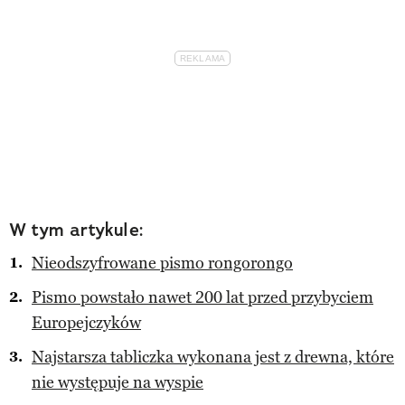
W tym artykule:
Nieodszyfrowane pismo rongorongo
Pismo powstało nawet 200 lat przed przybyciem
Europejczyków
Najstarsza tabliczka wykonana jest z drewna, które
nie występuje na wyspie