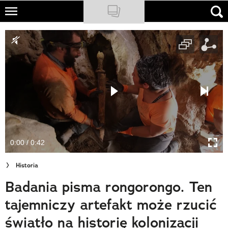
Skip
to
NATIONAL GEOGRAPHIC
main
content
TRAVELER
PODCASTY
Sklep
Newsletter
0:00 / 0:42
Cuda Polski
Historia
Wielki Konkurs Fotograficzny
Badania pisma rongorongo. Ten
Trendbook Podróżniczy
tajemniczy artefakt może rzucić
Polecane
światło na historię kolonizacji