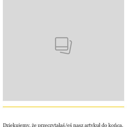
Dziękujemy, że przeczytałaś/eś nasz artykuł do końca.