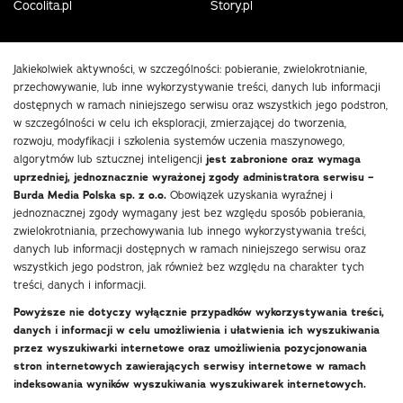
Cocolita.pl
Story.pl
Jakiekolwiek aktywności, w szczególności: pobieranie, zwielokrotnianie,
przechowywanie, lub inne wykorzystywanie treści, danych lub informacji
dostępnych w ramach niniejszego serwisu oraz wszystkich jego podstron,
w szczególności w celu ich eksploracji, zmierzającej do tworzenia,
rozwoju, modyfikacji i szkolenia systemów uczenia maszynowego,
algorytmów lub sztucznej inteligencji
jest zabronione oraz wymaga
uprzedniej, jednoznacznie wyrażonej zgody administratora serwisu –
Burda Media Polska sp. z o.o.
Obowiązek uzyskania wyraźnej i
jednoznacznej zgody wymagany jest bez względu sposób pobierania,
zwielokrotniania, przechowywania lub innego wykorzystywania treści,
danych lub informacji dostępnych w ramach niniejszego serwisu oraz
wszystkich jego podstron, jak również bez względu na charakter tych
treści, danych i informacji.
Powyższe nie dotyczy wyłącznie przypadków wykorzystywania treści,
danych i informacji w celu umożliwienia i ułatwienia ich wyszukiwania
przez wyszukiwarki internetowe oraz umożliwienia pozycjonowania
stron internetowych zawierających serwisy internetowe w ramach
indeksowania wyników wyszukiwania wyszukiwarek internetowych.