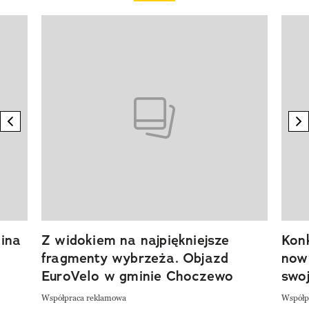
Pokazywanie elementu 1 z 20
previous element
n
ina
Z widokiem na najpiękniejsze
Kon
fragmenty wybrzeża. Objazd
now
EuroVelo w gminie Choczewo
swoj
Współpraca reklamowa
Współp