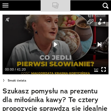
Skip
to
NATIONAL GEOGRAPHIC
main
content
TRAVELER
PODCASTY
Sklep
Newsletter
00:00 / 41:20
Cuda Polski
Smaki świata
Wielki Konkurs Fotograficzny
Szukasz pomysłu na prezentu
Trendbook Podróżniczy
dla miłośnika kawy? Te cztery
Polecane
propozycje sprawdzą się idealnie