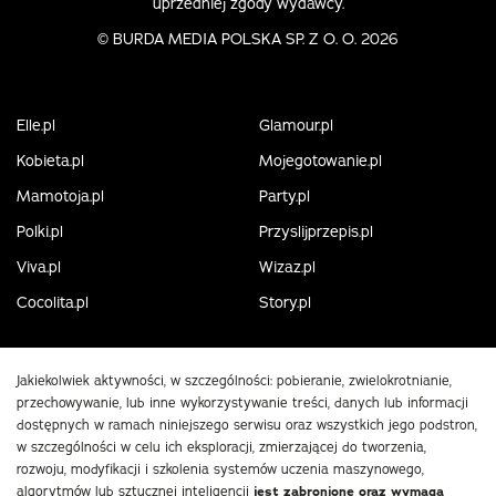
uprzedniej zgody wydawcy.
©
BURDA MEDIA POLSKA SP. Z O. O. 2026
Elle.pl
Glamour.pl
Kobieta.pl
Mojegotowanie.pl
Mamotoja.pl
Party.pl
Polki.pl
Przyslijprzepis.pl
Viva.pl
Wizaz.pl
Cocolita.pl
Story.pl
Jakiekolwiek aktywności, w szczególności: pobieranie, zwielokrotnianie,
przechowywanie, lub inne wykorzystywanie treści, danych lub informacji
dostępnych w ramach niniejszego serwisu oraz wszystkich jego podstron,
w szczególności w celu ich eksploracji, zmierzającej do tworzenia,
rozwoju, modyfikacji i szkolenia systemów uczenia maszynowego,
algorytmów lub sztucznej inteligencji
jest zabronione oraz wymaga