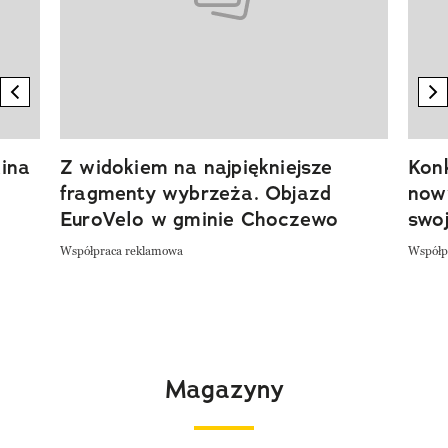
previous element
n
ina
Z widokiem na najpiękniejsze
Kon
fragmenty wybrzeża. Objazd
now
EuroVelo w gminie Choczewo
swoj
Współpraca reklamowa
Współp
Magazyny