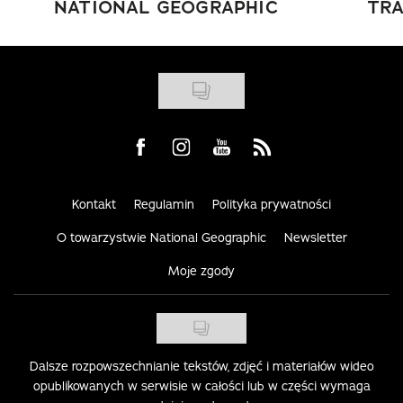
NATIONAL GEOGRAPHIC
TRA
Visit us on Facebook
Visit us on Instagram
Visit us on Youtube
Visit us on Rss
Kontakt
Regulamin
Polityka prywatności
O towarzystwie National Geographic
Newsletter
Moje zgody
Dalsze rozpowszechnianie tekstów, zdjęć i materiałów wideo
opublikowanych w serwisie w całości lub w części wymaga