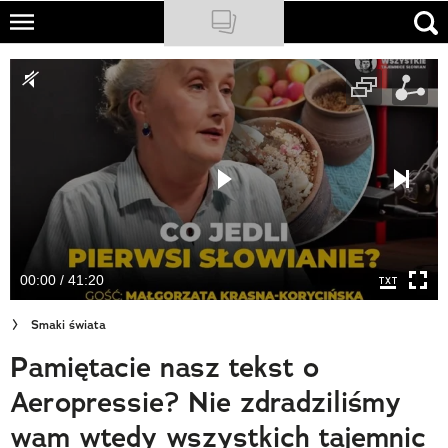
Skip
to
NATIONAL GEOGRAPHIC
main
content
TRAVELER
PODCASTY
Sklep
Newsletter
00:00 / 41:20
Cuda Polski
Smaki świata
Wielki Konkurs Fotograficzny
Pamiętacie nasz tekst o
Trendbook Podróżniczy
Aeropressie? Nie zdradziliśmy
Polecane
wam wtedy wszystkich tajemnic