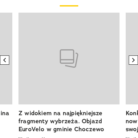
Pokazywanie elementu 1 z 20
previous element
n
ina
Z widokiem na najpiękniejsze
Kon
fragmenty wybrzeża. Objazd
now
EuroVelo w gminie Choczewo
swoj