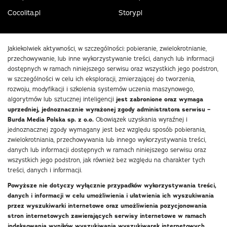
Cocolita.pl
Story.pl
Jakiekolwiek aktywności, w szczególności: pobieranie, zwielokrotnianie,
przechowywanie, lub inne wykorzystywanie treści, danych lub informacji
dostępnych w ramach niniejszego serwisu oraz wszystkich jego podstron,
w szczególności w celu ich eksploracji, zmierzającej do tworzenia,
rozwoju, modyfikacji i szkolenia systemów uczenia maszynowego,
algorytmów lub sztucznej inteligencji
jest zabronione oraz wymaga
uprzedniej, jednoznacznie wyrażonej zgody administratora serwisu –
Burda Media Polska sp. z o.o.
Obowiązek uzyskania wyraźnej i
jednoznacznej zgody wymagany jest bez względu sposób pobierania,
zwielokrotniania, przechowywania lub innego wykorzystywania treści,
danych lub informacji dostępnych w ramach niniejszego serwisu oraz
wszystkich jego podstron, jak również bez względu na charakter tych
treści, danych i informacji.
Powyższe nie dotyczy wyłącznie przypadków wykorzystywania treści,
danych i informacji w celu umożliwienia i ułatwienia ich wyszukiwania
przez wyszukiwarki internetowe oraz umożliwienia pozycjonowania
stron internetowych zawierających serwisy internetowe w ramach
indeksowania wyników wyszukiwania wyszukiwarek internetowych.