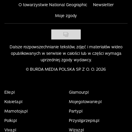
O towarzystwie National Geographic
Newsletter
Moje zgody
Dalsze rozpowszechnianie tekstów, zdjęć i materiałów wideo
opublikowanych w serwisie w całości lub w części wymaga
uprzedniej zgody wydawcy.
©
BURDA MEDIA POLSKA SP. Z O. O. 2026
Elle.pl
Glamour.pl
Kobieta.pl
Mojegotowanie.pl
Mamotoja.pl
Party.pl
Polki.pl
Przyslijprzepis.pl
Viva.pl
Wizaz.pl