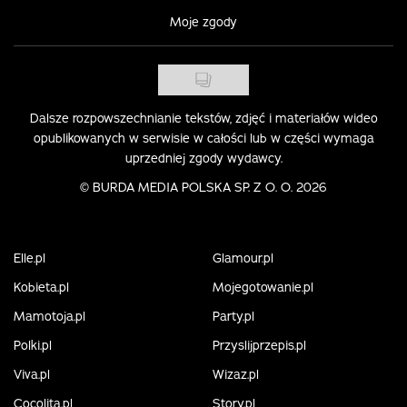
Moje zgody
Dalsze rozpowszechnianie tekstów, zdjęć i materiałów wideo
opublikowanych w serwisie w całości lub w części wymaga
uprzedniej zgody wydawcy.
©
BURDA MEDIA POLSKA SP. Z O. O. 2026
Elle.pl
Glamour.pl
Kobieta.pl
Mojegotowanie.pl
Mamotoja.pl
Party.pl
Polki.pl
Przyslijprzepis.pl
Viva.pl
Wizaz.pl
Cocolita.pl
Story.pl