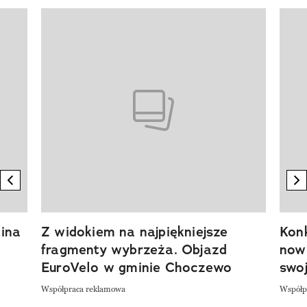
Pokazywanie elementu 1 z 20
previous element
n
ina
Z widokiem na najpiękniejsze
Kon
fragmenty wybrzeża. Objazd
now
EuroVelo w gminie Choczewo
swoj
Współpraca reklamowa
Współp