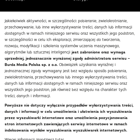
Jakiekolwiek aktywności, w szczególności: pobieranie, zwielokrotnianie,
przechowywanie, lub inne wykorzystywanie treści, danych lub informacji
dostępnych w ramach niniejszego serwisu oraz wszystkich jego podstron,
w szczególności w celu ich eksploracji, zmierzającej do tworzenia,
rozwoju, modyfikacji i szkolenia systemów uczenia maszynowego,
algorytmów lub sztucznej inteligencji
jest zabronione oraz wymaga
uprzedniej, jednoznacznie wyrażonej zgody administratora serwisu –
Burda Media Polska sp. z o.o.
Obowiązek uzyskania wyraźnej i
jednoznacznej zgody wymagany jest bez względu sposób pobierania,
zwielokrotniania, przechowywania lub innego wykorzystywania treści,
danych lub informacji dostępnych w ramach niniejszego serwisu oraz
wszystkich jego podstron, jak również bez względu na charakter tych
treści, danych i informacji.
Powyższe nie dotyczy wyłącznie przypadków wykorzystywania treści,
danych i informacji w celu umożliwienia i ułatwienia ich wyszukiwania
przez wyszukiwarki internetowe oraz umożliwienia pozycjonowania
stron internetowych zawierających serwisy internetowe w ramach
indeksowania wyników wyszukiwania wyszukiwarek internetowych.
Więcej informacji znajdziesz
tutaj
.