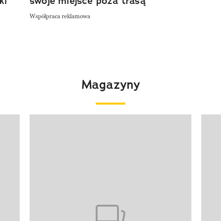
ki
swoje miejsce poza trasą
Współpraca reklamowa
Magazyny
Pokazywanie elementu 1 z 4