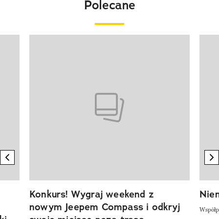
Polecane
Pokazywanie elementu 1 z 20
previous element
n
Konkurs! Wygraj weekend z
Niem
nowym Jeepem Compass i odkryj
Współp