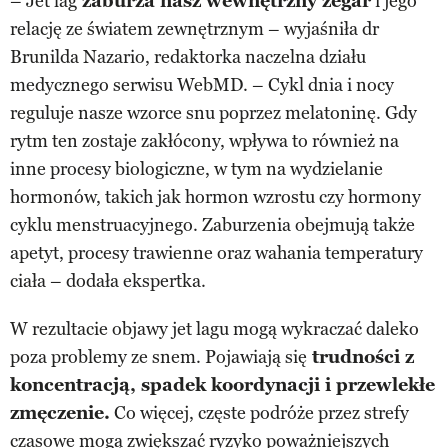
– Jet lag
zaburza nasz wewnętrzny zegar
i jego
relację ze światem zewnętrznym – wyjaśniła dr
Brunilda Nazario, redaktorka naczelna działu
medycznego serwisu WebMD. – Cykl dnia i nocy
reguluje nasze wzorce snu poprzez melatoninę. Gdy
rytm ten zostaje zakłócony, wpływa to również na
inne procesy biologiczne, w tym na wydzielanie
hormonów, takich jak hormon wzrostu czy hormony
cyklu menstruacyjnego. Zaburzenia obejmują także
apetyt, procesy trawienne oraz wahania temperatury
ciała – dodała ekspertka.
W rezultacie objawy jet lagu mogą wykraczać daleko
poza problemy ze snem. Pojawiają się
trudności z
koncentracją, spadek koordynacji i przewlekłe
zmęczenie.
Co więcej, częste podróże przez strefy
czasowe mogą zwiększać ryzyko poważniejszych