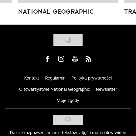
NATIONAL GEOGRAPHIC
TRA
Visit us on Facebook
Visit us on Instagram
Visit us on Youtube
Visit us on Rss
Kontakt
Regulamin
Polityka prywatności
O towarzystwie National Geographic
Newsletter
Moje zgody
Dalsze rozpowszechnianie tekstów, zdjęć i materiałów wideo