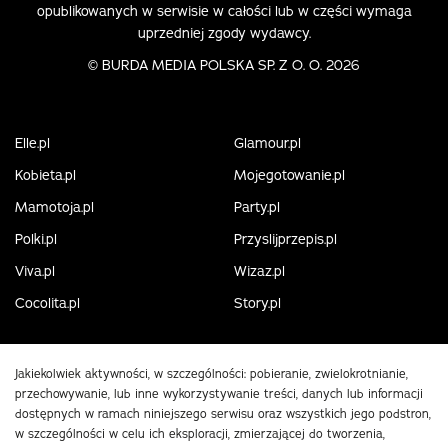
opublikowanych w serwisie w całości lub w części wymaga
uprzedniej zgody wydawcy.
©
BURDA MEDIA POLSKA SP. Z O. O. 2026
Elle.pl
Glamour.pl
Kobieta.pl
Mojegotowanie.pl
Mamotoja.pl
Party.pl
Polki.pl
Przyslijprzepis.pl
Viva.pl
Wizaz.pl
Cocolita.pl
Story.pl
Jakiekolwiek aktywności, w szczególności: pobieranie, zwielokrotnianie,
przechowywanie, lub inne wykorzystywanie treści, danych lub informacji
dostępnych w ramach niniejszego serwisu oraz wszystkich jego podstron,
w szczególności w celu ich eksploracji, zmierzającej do tworzenia,