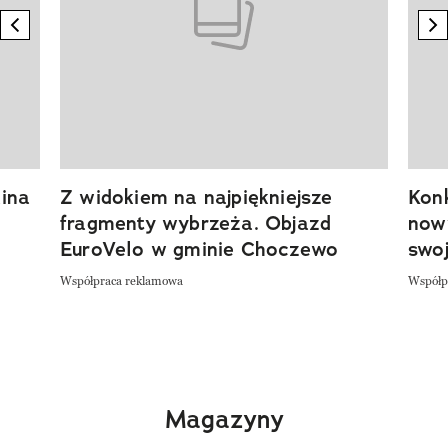
previous element
n
ina
Z widokiem na najpiękniejsze
Kon
fragmenty wybrzeża. Objazd
now
EuroVelo w gminie Choczewo
swoj
Współpraca reklamowa
Współp
Magazyny